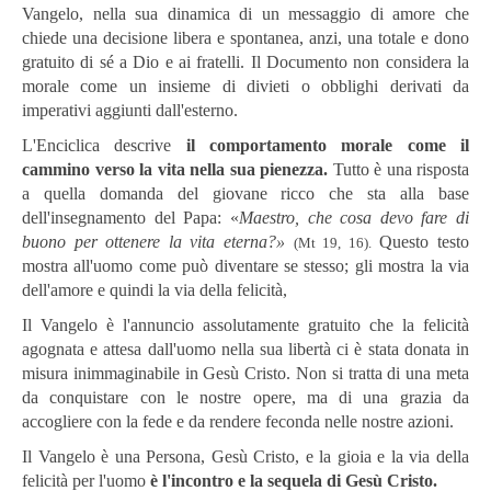
Vangelo, nella sua dinamica di un messaggio di amore che
chiede una decisione libera e spontanea, anzi, una totale e dono
gratuito di sé a Dio e ai fratelli. Il Documento non considera la
morale come un insieme di divieti o obblighi derivati ​​da
imperativi aggiunti dall'esterno.
L'Enciclica descrive
il comportamento morale come il
cammino verso la vita nella sua pienezza.
Tutto è una risposta
a quella domanda del giovane ricco che sta alla base
dell'insegnamento del Papa: «
Maestro, che cosa devo fare di
buono per ottenere la vita eterna?»
Questo testo
(Mt 19, 16).
mostra all'uomo come può diventare se stesso; gli mostra la via
dell'amore e quindi la via della felicità,
Il Vangelo è l'annuncio assolutamente gratuito che la felicità
agognata e attesa dall'uomo nella sua libertà ci è stata donata in
misura inimmaginabile in Gesù Cristo. Non si tratta di una meta
da conquistare con le nostre opere, ma di una grazia da
accogliere con la fede e da rendere feconda nelle nostre azioni.
Il Vangelo è una Persona, Gesù Cristo, e la gioia e la via della
felicità per l'uomo
è l'incontro e la sequela di Gesù Cristo.