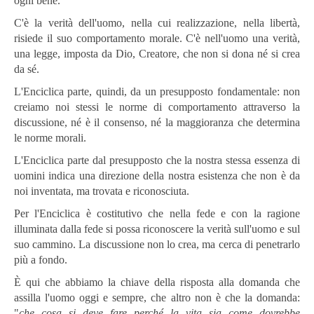
ogni bene.
C'è la verità dell'uomo, nella cui realizzazione, nella libertà,
risiede il suo comportamento morale. C'è nell'uomo una verità,
una legge, imposta da Dio, Creatore, che non si dona né si crea
da sé.
L'Enciclica parte, quindi, da un presupposto fondamentale: non
creiamo noi stessi le norme di comportamento attraverso la
discussione, né è il consenso, né la maggioranza che determina
le norme morali.
L'Enciclica parte dal presupposto che la nostra stessa essenza di
uomini indica una direzione della nostra esistenza che non è da
noi inventata, ma trovata e riconosciuta.
Per l'Enciclica è costitutivo che nella fede e con la ragione
illuminata dalla fede si possa riconoscere la verità sull'uomo e sul
suo cammino. La discussione non lo crea, ma cerca di penetrarlo
più a fondo.
È qui che abbiamo la chiave della risposta alla domanda che
assilla l'uomo oggi e sempre, che altro non è che la domanda:
"
che cosa si deve fare perché la vita sia come dovrebbe