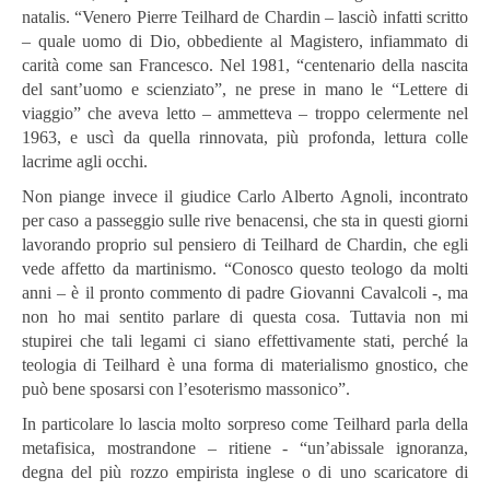
natalis. “Venero Pierre Teilhard de Chardin – lasciò infatti scritto
– quale uomo di Dio, obbediente al Magistero, infiammato di
carità come san Francesco. Nel 1981, “centenario della nascita
del sant’uomo e scienziato”, ne prese in mano le “Lettere di
viaggio” che aveva letto – ammetteva – troppo celermente nel
1963, e uscì da quella rinnovata, più profonda, lettura colle
lacrime agli occhi.
Non piange invece il giudice Carlo Alberto Agnoli, incontrato
per caso a passeggio sulle rive benacensi, che sta in questi giorni
lavorando proprio sul pensiero di Teilhard de Chardin, che egli
vede affetto da martinismo. “Conosco questo teologo da molti
anni – è il pronto commento di padre Giovanni Cavalcoli -, ma
non ho mai sentito parlare di questa cosa. Tuttavia non mi
stupirei che tali legami ci siano effettivamente stati, perché la
teologia di Teilhard è una forma di materialismo gnostico, che
può bene sposarsi con l’esoterismo massonico”.
In particolare lo lascia molto sorpreso come Teilhard parla della
metafisica, mostrandone – ritiene - “un’abissale ignoranza,
degna del più rozzo empirista inglese o di uno scaricatore di