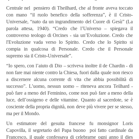
Centrale nel pensiero di Theilhard, che al fronte aveva toccato
con mano “il ruolo benefico della sofferenza”, è il Cristo-
Universale, “nato da un ingrandimento del Cuore di Gesù” (La
parola attesa, 1940). “Credo che l’Universo – spiegava il
controverso teologo di Orcines - sia un’Evoluzione. Credo che
l'Evoluzione vada verso lo Spirito. Credo che lo Spirito si
compia in qualcosa di Personale. Credo che il Personale
supremo sia il Cristo-Universale”.
“Io spero, con l’aiuto di Dio – scriveva inoltre il de Chardin - di
non fare mai niente contro la Chiesa, fuori dalla quale non riesco
a discernere alcuna corrente di vita che abbia possibilità di
successo”. L’uomo, nessun uomo – riteneva ancora Teilhard -
può fare a meno del Feminino, come non può fare a meno della
luce, dell’ossigeno e delle vitamine. Quanto al sacerdote, se è
cosciente della propria dignità, non deve più vivere per se stesso,
ma per il Mondo.
Un estimatore del gesuita francese fu monsignor Loris
Capovilla, il segretario del Papa buono poi fatto cardinale da
Francesco, il quale confessava di celebrarne ogni anno il dies