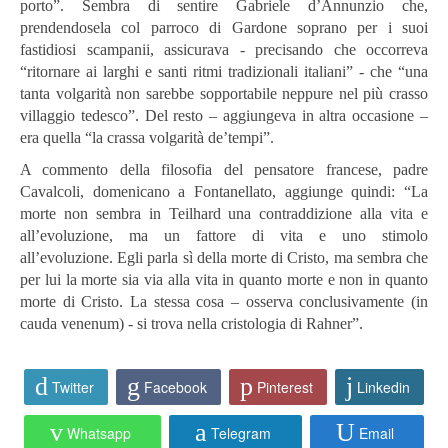
porto”. Sembra di sentire Gabriele d’Annunzio che,
prendendosela col parroco di Gardone soprano per i suoi
fastidiosi scampanii, assicurava - precisando che occorreva
“ritornare ai larghi e santi ritmi tradizionali italiani” - che “una
tanta volgarità non sarebbe sopportabile neppure nel più crasso
villaggio tedesco”. Del resto – aggiungeva in altra occasione –
era quella “la crassa volgarità de’tempi”.
A commento della filosofia del pensatore francese, padre
Cavalcoli, domenicano a Fontanellato, aggiunge quindi: “La
morte non sembra in Teilhard una contraddizione alla vita e
all’evoluzione, ma un fattore di vita e uno stimolo
all’evoluzione. Egli parla sì della morte di Cristo, ma sembra che
per lui la morte sia via alla vita in quanto morte e non in quanto
morte di Cristo. La stessa cosa – osserva conclusivamente (in
cauda venenum) - si trova nella cristologia di Rahner”.
Twitter
Facebook
Pinterest
Linkedin
Whatsapp
Telegram
Email