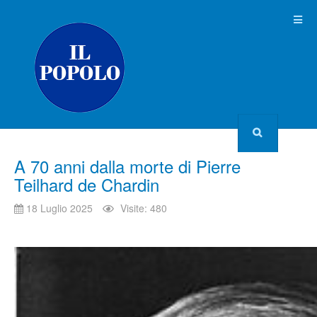
A 70 anni dalla morte di Pierre
Teilhard de Chardin
18 Luglio 2025
Visite: 480