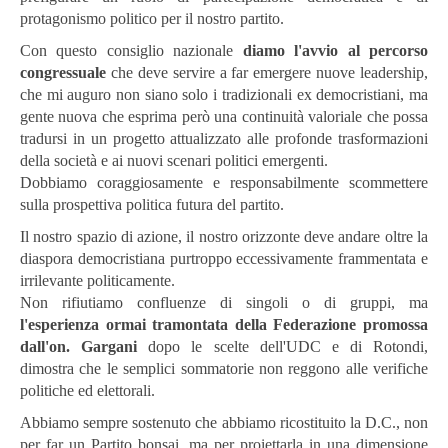
protagonismo politico per il nostro partito.
Con questo consiglio nazionale
diamo l'avvio al percorso
congressuale
che deve servire a far emergere nuove leadership,
che mi auguro non siano solo i tradizionali ex democristiani, ma
gente nuova che esprima però una continuità valoriale che possa
tradursi in un progetto attualizzato alle profonde trasformazioni
della società e ai nuovi scenari politici emergenti.
Dobbiamo coraggiosamente e responsabilmente scommettere
sulla prospettiva politica futura del partito.
Il nostro spazio di azione, il nostro orizzonte deve andare oltre la
diaspora democristiana purtroppo eccessivamente frammentata e
irrilevante politicamente.
Non rifiutiamo confluenze di singoli o di gruppi, ma
l'esperienza ormai tramontata della Federazione promossa
dall'on. Gargani
dopo le scelte dell'UDC e di Rotondi,
dimostra che le semplici sommatorie non reggono alle verifiche
politiche ed elettorali.
Abbiamo sempre sostenuto che abbiamo ricostituito la D.C., non
per far un Partito bonsai, ma per proiettarla in una dimensione