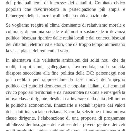
dei principali temi di interesse dei cittadini. Comitato civico
popolari che favorirebbero la partecipazione più ampia e
l’emergere delle istanze locali nell’assemblea nazionale.
Se vogliamo reagire al clima dominante di relativismo morale e
culturale, di anomia sociale e di nostra sostanziale irrilevanza
politica, bisogna ripartire dalle realtà locali e dai concreti bisogni
dei cittadini: elettrici ed elettori, che da troppo tempo alimentano
la vasta platea dei renitenti al voto.
In alternativa alle velleitarie ambizioni dei soliti noti, che da
molti, troppi anni, galleggiano, favorendola, sulla suicida
diaspora succeduta alla fine politica della DC; personaggi non
più credibili per rappresentare la fase nuova dell’impegno
politico dei cattolici democratici e popolari italiani, dai comitati
civico popolari territoriali e dall’assemblea nazionale emergerà la
nuova classe dirigente, destinata a inverare nella città dell’uomo
le politiche economiche, finanziarie e sociali ispirate dai valori
della dottrina sociale cristiana. E con la selezione di una nuova
classe dirigente, l’elaborazione di una proposta di programma
all’altezza dei bisogni e delle attese della povera gente e dei ceti
medi produttivi, unico antidoto alla crisi di rappresentanza e di