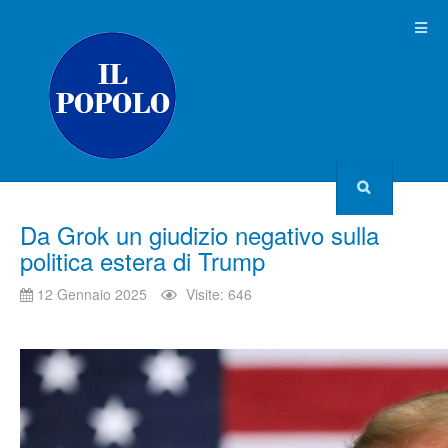
Da Grok un giudizio negativo sulla
politica estera di Trump
12 Gennaio 2025
Visite: 646