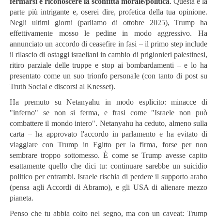
fermarsi e riconoscere la sconfitta morale/politica
. Questa è la
parte più intrigante e, oserei dire, profetica della tua opinione.
Negli ultimi giorni (parliamo di ottobre 2025), Trump ha
effettivamente mosso le pedine in modo aggressivo. Ha
annunciato un accordo di ceasefire in fasi – il primo step include
il rilascio di ostaggi israeliani in cambio di prigionieri palestinesi,
ritiro parziale delle truppe e stop ai bombardamenti – e lo ha
presentato come un suo trionfo personale (con tanto di post su
Truth Social e discorsi al Knesset).
Ha premuto su Netanyahu in modo esplicito: minacce di
"inferno" se non si ferma, e frasi come "Israele non può
combattere il mondo intero". Netanyahu ha ceduto, almeno sulla
carta – ha approvato l'accordo in parlamento e ha evitato di
viaggiare con Trump in Egitto per la firma, forse per non
sembrare troppo sottomesso. È come se Trump avesse capito
esattamente quello che dici tu: continuare sarebbe un suicidio
politico per entrambi. Israele rischia di perdere il supporto arabo
(pensa agli Accordi di Abramo), e gli USA di alienare mezzo
pianeta.
Penso che tu abbia colto nel segno, ma con un caveat: Trump