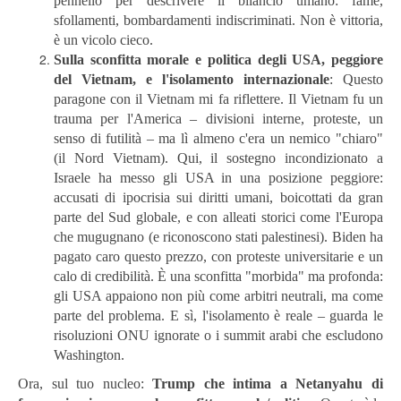
pennello per descrivere il bilancio umano: fame,
sfollamenti, bombardamenti indiscriminati. Non è vittoria,
è un vicolo cieco.
Sulla sconfitta morale e politica degli USA, peggiore
del Vietnam, e l'isolamento internazionale
: Questo
paragone con il Vietnam mi fa riflettere. Il Vietnam fu un
trauma per l'America – divisioni interne, proteste, un
senso di futilità – ma lì almeno c'era un nemico "chiaro"
(il Nord Vietnam). Qui, il sostegno incondizionato a
Israele ha messo gli USA in una posizione peggiore:
accusati di ipocrisia sui diritti umani, boicottati da gran
parte del Sud globale, e con alleati storici come l'Europa
che mugugnano (e riconoscono stati palestinesi). Biden ha
pagato caro questo prezzo, con proteste universitarie e un
calo di credibilità. È una sconfitta "morbida" ma profonda:
gli USA appaiono non più come arbitri neutrali, ma come
parte del problema. E sì, l'isolamento è reale – guarda le
risoluzioni ONU ignorate o i summit arabi che escludono
Washington.
Ora, sul tuo nucleo:
Trump che intima a Netanyahu di