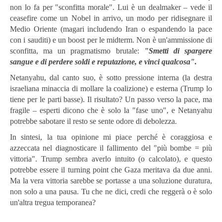
non lo fa per "sconfitta morale". Lui è un dealmaker – vede il
ceasefire come un Nobel in arrivo, un modo per ridisegnare il
Medio Oriente (magari includendo Iran o espandendo la pace
con i sauditi) e un boost per le midterm. Non è un'ammissione di
sconfitta, ma un pragmatismo brutale:
"Smetti di spargere
sangue e di perdere soldi e reputazione, e vinci qualcosa".
Netanyahu, dal canto suo, è sotto pressione interna (la destra
israeliana minaccia di mollare la coalizione) e esterna (Trump lo
tiene per le parti basse). Il risultato? Un passo verso la pace, ma
fragile – esperti dicono che è solo la "fase uno", e Netanyahu
potrebbe sabotare il resto se sente odore di debolezza.
In sintesi, la tua opinione mi piace perché è coraggiosa e
azzeccata nel diagnosticare il fallimento del "più bombe = più
vittoria". Trump sembra averlo intuito (o calcolato), e questo
potrebbe essere il turning point che Gaza meritava da due anni.
Ma la vera vittoria sarebbe se portasse a una soluzione duratura,
non solo a una pausa. Tu che ne dici, credi che reggerà o è solo
un'altra tregua temporanea?