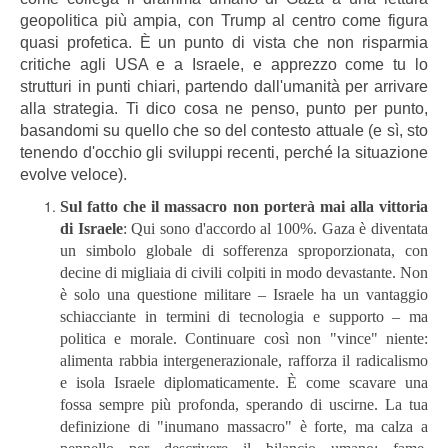
geopolitica più ampia, con Trump al centro come figura
quasi profetica. È un punto di vista che non risparmia
critiche agli USA e a Israele, e apprezzo come tu lo
strutturi in punti chiari, partendo dall'umanità per arrivare
alla strategia. Ti dico cosa ne penso, punto per punto,
basandomi su quello che so del contesto attuale (e sì, sto
tenendo d'occhio gli sviluppi recenti, perché la situazione
evolve veloce).
Sul fatto che il massacro non porterà mai alla vittoria
di Israele
: Qui sono d'accordo al 100%. Gaza è diventata
un simbolo globale di sofferenza sproporzionata, con
decine di migliaia di civili colpiti in modo devastante. Non
è solo una questione militare – Israele ha un vantaggio
schiacciante in termini di tecnologia e supporto – ma
politica e morale. Continuare così non "vince" niente:
alimenta rabbia intergenerazionale, rafforza il radicalismo
e isola Israele diplomaticamente. È come scavare una
fossa sempre più profonda, sperando di uscirne. La tua
definizione di "inumano massacro" è forte, ma calza a