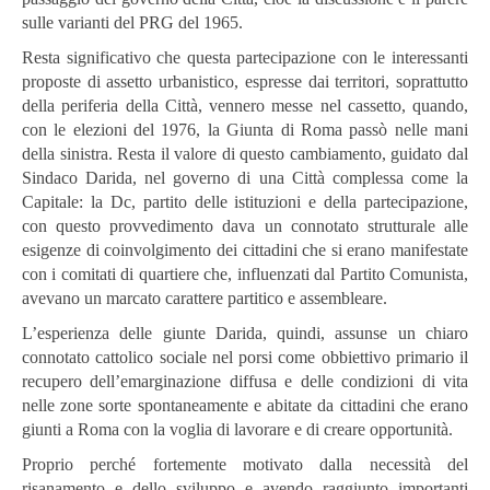
sulle varianti del PRG del 1965.
Resta significativo che questa partecipazione con le interessanti
proposte di assetto urbanistico, espresse dai territori, soprattutto
della periferia della Città, vennero messe nel cassetto, quando,
con le elezioni del 1976, la Giunta di Roma passò nelle mani
della sinistra. Resta il valore di questo cambiamento, guidato dal
Sindaco Darida, nel governo di una Città complessa come la
Capitale: la Dc, partito delle istituzioni e della partecipazione,
con questo provvedimento dava un connotato strutturale alle
esigenze di coinvolgimento dei cittadini che si erano manifestate
con i comitati di quartiere che, influenzati dal Partito Comunista,
avevano un marcato carattere partitico e assembleare.
L’esperienza delle giunte Darida, quindi, assunse un chiaro
connotato cattolico sociale nel porsi come obbiettivo primario il
recupero dell’emarginazione diffusa e delle condizioni di vita
nelle zone sorte spontaneamente e abitate da cittadini che erano
giunti a Roma con la voglia di lavorare e di creare opportunità.
Proprio perché fortemente motivato dalla necessità del
risanamento e dello sviluppo e avendo raggiunto importanti