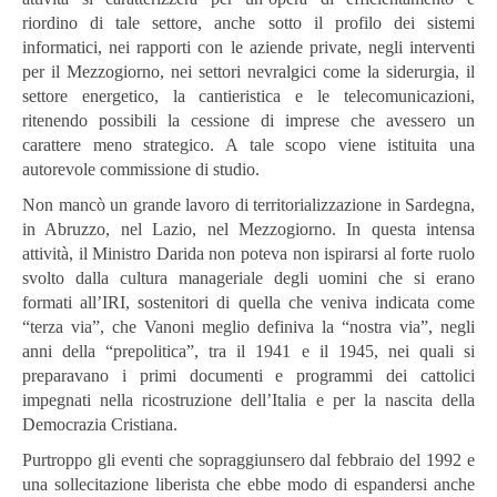
riordino di tale settore, anche sotto il profilo dei sistemi
informatici, nei rapporti con le aziende private, negli interventi
per il Mezzogiorno, nei settori nevralgici come la siderurgia, il
settore energetico, la cantieristica e le telecomunicazioni,
ritenendo possibili la cessione di imprese che avessero un
carattere meno strategico. A tale scopo viene istituita una
autorevole commissione di studio.
Non mancò un grande
lavoro di territorializzazione in Sardegna,
in Abruzzo, nel Lazio, nel Mezzogiorno. In questa intensa
attività, il Ministro Darida non poteva non ispirarsi al forte ruolo
svolto dalla cultura manageriale degli uomini che si erano
formati all’IRI, sostenitori di quella che veniva indicata come
“terza via”, che Vanoni meglio definiva la “nostra via”, negli
anni della “prepolitica”, tra il 1941 e il 1945, nei quali si
preparavano i primi documenti e programmi dei cattolici
impegnati nella ricostruzione dell’Italia e per la nascita della
Democrazia Cristiana.
Purtroppo gli eventi che sopraggiunsero dal febbraio del 1992 e
una sollecitazione liberista che ebbe modo di espandersi anche