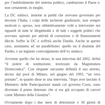
per l’indebolimento del sistema politico, cambiarono il Paese e,
non certamente, in meglio.
La DC subisce, insieme ai partiti che avevano governato per
decenni l’Italia, i colpi delle inchieste giudiziarie, non sempre
motivati e, spesso, non obbiettivamente volti a intervenire nei
riguardi di tutte le illegittimità e di tutti i soggetti politici che
avevano operato per attività di corruzione e di finanziamenti
illeciti. Soffre la DC e soffrirà anche Darida. Anche in questo
caso, assistiamo ad un parallelismo: quello tra il dramma del
Partito, e un ingiusto coinvolgimento dell’ex sindaco.
Avvenne quello che lui stesso, in una intervista del 2002, definì
“il potere di sostituzione, teorizzato da Magistratura
Democratica”. Con elegante sarcasmo definirà il suo arresto,
deciso dal pool di Milano, nel giugno del 1993, “un vero
primato”, in quanto disse in una intervista, ”dopo aver lasciato il
Ministero delle Partecipazioni statali col governo Craxi, sono
diventato il primo detenuto che si era già occupato di carceri
come Ministro della Giustizia”.
Ovviamente dopo i due mesi di detenzione e 30 giorni di