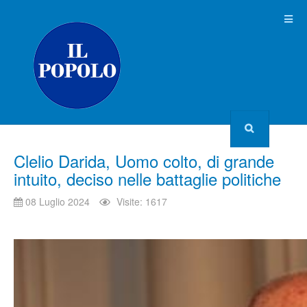
Clelio Darida, Uomo colto, di grande
intuito, deciso nelle battaglie politiche
08 Luglio 2024
Visite: 1617