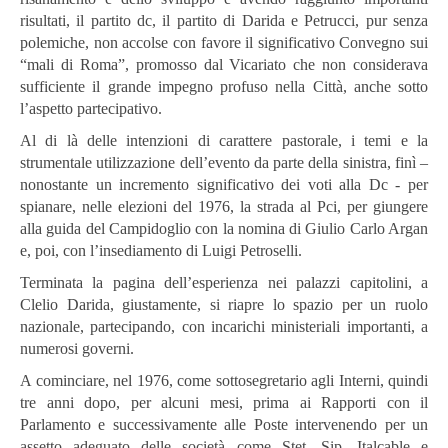
risultati, il partito dc, il partito di Darida e Petrucci, pur senza
polemiche, non accolse con favore il significativo Convegno sui
“mali di Roma”, promosso dal Vicariato che non considerava
sufficiente il grande impegno profuso nella Città, anche sotto
l’aspetto partecipativo.
Al di là delle intenzioni di carattere pastorale, i temi e la
strumentale utilizzazione dell’evento da parte della sinistra, finì –
nonostante un incremento significativo dei voti alla Dc - per
spianare, nelle elezioni del 1976, la strada al Pci, per giungere
alla guida del Campidoglio con la nomina di Giulio Carlo Argan
e, poi, con l’insediamento di Luigi Petroselli.
Terminata la pagina dell’esperienza nei palazzi capitolini, a
Clelio Darida, giustamente, si riapre lo spazio per un ruolo
nazionale, partecipando, con incarichi ministeriali importanti, a
numerosi governi.
A cominciare, nel 1976, come sottosegretario agli Interni, quindi
tre anni dopo, per alcuni mesi, prima ai Rapporti con il
Parlamento e successivamente alle Poste intervenendo per un
assetto adeguato delle società come Stet, Sip, Italcable e