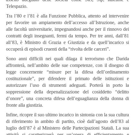
Telespazio.
Tra l’80 e l’81 è alla Funzione Pubblica, attento ad intervenire
per favorire un ampiamento dell’accesso all’Istruzione, anche
alle facoltà universitarie, impegnandosi anche per il rinnovo dei
contratti degli insegnanti, fermi da tempo. Per tre anni, dall’81
all’83, è Ministro di Grazia e Giustizia e da quell’incarico si
occuperà di episodi cruenti della “rivolta delle carceri”.
Sono anni difficili nei quali dilaga il terrorismo che Darida
affronterà, nell’ambito delle sue competenze, con il disegno di
legge concernente “misure per la difesa dell’ordinamento
costituzionale”, per difendere il primato delle istituzioni e
autorizzare l’uso di strumenti adeguati. Porterà in porto la
soppressione della depenalizzazione del cosiddetto “delitto
d’onore”, una concreta difesa dell’eguaglianza della donna di
fronte alla giustizia.
Infine, ricopre il suo ultimo incarico in sintonia con la sua cultura
di riferimento in ambito di partito, cioè dall’agosto dell’83 al
luglio dell’87 è al Ministero delle Partecipazioni Statali. La sua
attività si caratterizzerà per un’opera di efficientamento e