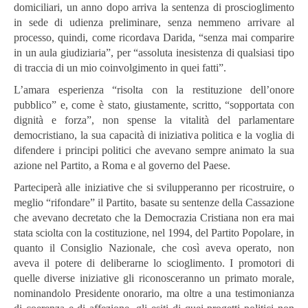
domiciliari, un anno dopo arriva la sentenza di proscioglimento
in sede di udienza preliminare, senza nemmeno arrivare al
processo, quindi, come ricordava Darida, “senza mai comparire
in un aula giudiziaria”, per “assoluta inesistenza di qualsiasi tipo
di traccia di un mio coinvolgimento in quei fatti”.
L’amara esperienza “risolta con la restituzione dell’onore
pubblico” e, come è stato, giustamente, scritto, “sopportata con
dignità e forza”, non spense la vitalità del parlamentare
democristiano, la sua capacità di iniziativa politica e la voglia di
difendere i principi politici che avevano sempre animato la sua
azione nel Partito, a Roma e al governo del Paese.
Parteciperà alle iniziative che si svilupperanno per ricostruire, o
meglio “rifondare” il Partito, basate su sentenze della Cassazione
che avevano decretato che la Democrazia Cristiana non era mai
stata sciolta con la costituzione, nel 1994, del Partito Popolare, in
quanto il Consiglio Nazionale, che così aveva operato, non
aveva il potere di deliberarne lo scioglimento. I promotori di
quelle diverse iniziative gli riconosceranno
un primato morale,
nominandolo Presidente onorario, ma oltre a una testimonianza