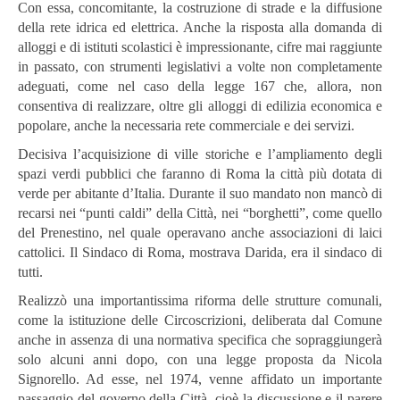
Con essa, concomitante, la costruzione di strade e la diffusione
della rete idrica ed elettrica. Anche la risposta alla domanda di
alloggi e di istituti scolastici è impressionante, cifre mai raggiunte
in passato, con strumenti legislativi a volte non completamente
adeguati, come nel caso della legge 167 che, allora, non
consentiva di realizzare, oltre gli alloggi di edilizia economica e
popolare, anche la necessaria rete commerciale e dei servizi.
Decisiva l’acquisizione di ville storiche e l’ampliamento degli
spazi verdi pubblici che faranno di Roma la città più dotata di
verde per abitante d’Italia. Durante il suo mandato non mancò di
recarsi nei “punti caldi” della Città, nei “borghetti”, come quello
del Prenestino, nel quale operavano anche associazioni di laici
cattolici. Il Sindaco di Roma, mostrava Darida, era il sindaco di
tutti.
Realizzò una importantissima riforma delle strutture comunali,
come la istituzione delle Circoscrizioni, deliberata dal Comune
anche in assenza di una normativa specifica che sopraggiungerà
solo alcuni anni dopo, con una legge proposta da Nicola
Signorello. Ad esse, nel 1974, venne affidato un importante
passaggio del governo della Città, cioè la discussione e il parere