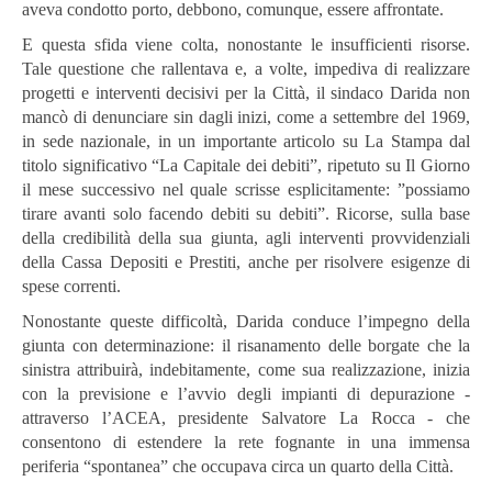
aveva condotto porto, debbono, comunque, essere affrontate.
E questa sfida viene colta, nonostante le insufficienti risorse.
Tale questione che rallentava e, a volte, impediva di realizzare
progetti e interventi decisivi per la Città, il sindaco Darida non
mancò di denunciare sin dagli inizi, come a settembre del 1969,
in sede nazionale, in un importante articolo su La Stampa dal
titolo significativo “La Capitale dei debiti”, ripetuto su Il Giorno
il mese successivo nel quale scrisse esplicitamente: ”possiamo
tirare avanti solo facendo debiti su debiti”. Ricorse, sulla base
della credibilità della sua giunta, agli interventi provvidenziali
della Cassa Depositi e Prestiti, anche per risolvere esigenze di
spese correnti.
Nonostante queste difficoltà, Darida conduce l’impegno della
giunta con determinazione: il risanamento delle borgate che la
sinistra attribuirà, indebitamente, come sua realizzazione, inizia
con la previsione e l’avvio degli impianti di depurazione -
attraverso l’ACEA, presidente Salvatore La Rocca - che
consentono di estendere la rete fognante in una immensa
periferia “spontanea” che occupava circa un quarto della Città.