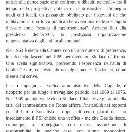
unisce alla partecipazione ai confronti e dibattiti generali – era il
tempo della prospettiva politica di centrosinistra - l’impegno
negli enti locali, un passaggio obbligato per i giovani dc che
militavano in una forza politica che aveva una delle sue ragion
d’essere come “scuola di rappresentanza”. Arriverà fino alla
presidenza dell’ANCI, la prestigiosa organizzazione
rappresentativa degli enti locali comunali.
Nel 1963 è eletto alla Camera con un alto numero di preferenze,
incarico che lascerà nel 1969 per diventare Sindaco di Roma.
Una scelta significativa, preferendo l’esperienza nell’aula di
Giulio Cesare, cui restò più nostalgicamente affezionato, come
disse a chi scrive.
Il suo impegno al vertice amministrativo della Capitale, è
ricoperto per un lungo e travagliato periodo, dal 1969 al 1976.
Nel 1969 quando viene eletto Sindaco, l’Italia vive gli anni della
crisi del centrosinistra e a Roma affiora l’instabilità nei rapporti
con il Partito Socialista – dopo soli cento giorni dal suo
insediamento il PSI chiede una verifica - ma che Darida riesce,
comunque, a fronteggiare, con decisa assunzione di
responsabilità, in qualche caso, con giunte monocolori,