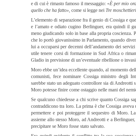
e di cui è rimasto famoso il messaggio: «
È per mio ord
quello che ha fatto»,
come si legge nei
Tre moschettier
L’elemento di separazione fra il genio di Cossiga e quel
e l’amato e odiato cugino Berlinguer, era quindi il gu
meno giudicando solo in base alla propria coscienza. Pe
che lo portò giovanissimo in Parlamento, quando divenn
lui a occuparsi per decenni dell’andamento dei servizi s
utile tenere corsi di formazione in Sud Africa o riman
Gladio in previsione di un’eventuale ribellione o invas
Moro ebbe un’idea eccellente quando, al momento della
comunisti, fece nominare Cossiga ministro degli Int
sarebbe stato un adeguato controllore sia di Andreotti 
Moro potesse finire come ostaggio nelle mani del nemi
Se qualcuno chiedesse a chi scrive quanto Cossiga sape
contraddicono tra loro. La prima è che Cossiga aveva 
permettere e poi proteggere il sequestro di Moro. La 
assieme allo stesso Moro, ad Andreotti e a Berlinguer, a
precipitare se Moro fosse stato salvato.
Era quindi evidente il conflitto tra la sua coscienza