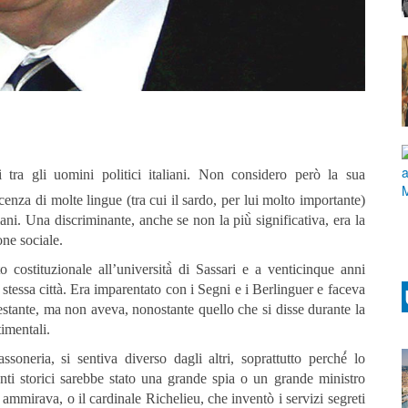
i tra gli uomini politici italiani. Non considero però la sua
nza di molte lingue (tra cui il sardo, per lui molto importante)
aliani. Una discriminante, anche se non la più̀ significativa, era la
one sociale.
to costituzionale all’università̀ di Sassari e a venticinque anni
stessa città. Era imparentato con i Segni e i Berlinguer e faceva
prestante, ma non aveva, nonostante quello che si disse durante la
imentali.
oneria, si sentiva diverso dagli altri, soprattutto perché́ lo
enti storici sarebbe stato una grande spia o un grande ministro
 ammirava, o il cardinale Richelieu, che inventò i servizi segreti