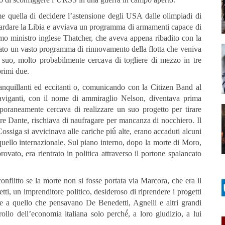
me quella di decidere l’astensione degli USA dalle olimpiadi di
ardare la Libia e avviava un programma di armamenti capace di
rimo ministro inglese Thatcher, che aveva appena ribadito con la
iato un vasto programma di rinnovamento della flotta che veniva
 suo, molto probabilmente cercava di togliere di mezzo in tre
primi due.
anquillanti ed eccitanti o, comunicando con la Citizen Band al
naviganti, con il nome di ammiraglio Nelson, diventava prima
poraneamente cercava di realizzare un suo progetto per tirare
tare Dante, rischiava di naufragare per mancanza di nocchiero. Il
ossiga si avvicinava alle cariche più̀ alte, erano accaduti alcuni
 quello internazionale. Sul piano interno, dopo la morte di Moro,
ovato, era rientrato in politica attraverso il portone spalancato
nflitto se la morte non si fosse portata via Marcora, che era il
etti, un imprenditore politico, desideroso di riprendere i progetti
e a quello che pensavano De Benedetti, Agnelli e altri grandi
ollo dell’economia italiana solo perché́, a loro giudizio, a lui