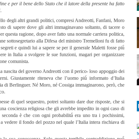
ine e per il bene dello Stato che il latore della presente ha fatto
i
.
lo degli altri grandi politici, compresi Andreotti, Fanfani, Moro
sto di sapere dove gli altri immaginavano soltanto, di tacere o
r questa ragione, dopo aver fatto una normale carriera politica,
e sottosegretario alla Difesa del ministro Tremelloni fu di fatto
egreti e quindi lui a sapere se per il generale Maletti fosse più̀
ere in Italia a svolgere le sue funzioni, magari per organizzare
ione comunista.
 nascita del governo Andreotti con il perico- loso appoggio dei
erni. Giustamente riteneva che l’uomo più̀ informato d’Italia
sia di Berlinguer. Né Moro, né Cossiga immaginarono, però, che
co.
sse di quel sequestro, potrei soltanto dare due risposte, che si
una coscienza religiosa che gli avrebbe impedito in ogni caso di
seconda è che con ogni probabilità̀ era uno tra i pochissimi,
 vedere il fondo del pozzo nel quale l’Italia intera rischiava di
 e la sua conoscenza. Solo questa terribile contraddizione può̀