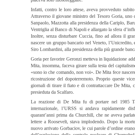
Infatti, contro le loro attese, aveva provveduto subito
Attraverso il giovane ministro del Tesoro Goria, uno 
Sanpaolo, Mazzotta alla presidenza della Cariplo, Baru
Ventriglia al Banco di Napoli e allargato la sfera d’inf
Inoltre, senza disturbare Cuccia, fino ad allora il gra
nascere un gruppo bancario nel Veneto, l’Unicredito, e 
Siro Lombardini, alla presidenza della più grande banc
Goria per favorire Geronzi metteva in liquidazione addir
Mita, insomma, faceva girare sulla testa del capitalism
«sono io che comando, non voi». De Mita fece nascere 
ricostruzione del dopoterremoto. Proprio queste vicen
giornali di tirare il fiato e di contrattaccare De Mit
presieduta da Scalfaro.
La reazione di De Mita fu di portare nel 1985 Ta
internazionale, l’URSS si andava rapidamente disfa
quarant’anni prima da Churchill, che ne aveva parlato
lettere a Roosevelt, stava implodendo. Dopo la morte
nuovo arrivato Gorbaciov, le cui parole d’ordine erano t
dell’esplosione della centrale nucleare di Chernobyl