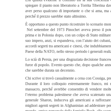
spiegare il pianto non liberatorio a Torrita Tiberina d
aver perso qualcuno di importante o che si ama, ma anc
perché́ il prezzo sarebbe stato altissimo.
È opportuno a questo punto ricostruire lo scenario mond
Nel settembre del 1973 Pinochet aveva preso il poter
prima e in Polonia dopo, con un colpo di Stato militare 
suo impero, anzi, si espandeva, con l’aiuto dei cubani
accordi segreti tra americani e cinesi, che indubbiamen
Paese della NATO, nello stesso periodo i generali real
Lo scià di Persia, per una disgraziata decisione france
furor di popolo. Evento questo che, dopo qualche anno
che sarebbe durata un decennio.
Chi scrive si trovò casualmente a cena con Cossiga, pr
Durante il loro colloquio estremamente franco, mi 
massacro, perché́ avrebbe consentito di vendere molte
l’eterno problema palestinese che aveva scatenato una
generale Sharon, induceva gli americani a rafforzare
migliori agenti segreti in Afghanistan ad addestrare p
mondo, amico personale della famiglia Bush, allo scop