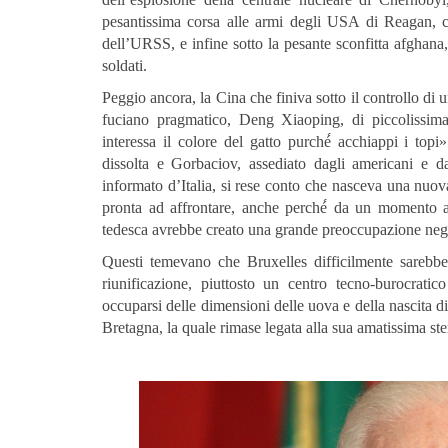
pesantissima corsa alle armi degli USA di Reagan, ch
dell’URSS, e infine sotto la pesante sconfitta afghana,
soldati.
Peggio ancora, la Cina che finiva sotto il controllo di
fuciano pragmatico, Deng Xiaoping, di piccolissim
interessa il colore del gatto purché́ acchiappi i topi»
dissolta e Gorbaciov, assediato dagli americani e da
informato d’Italia, si rese conto che nasceva una nuo
pronta ad affrontare, anche perché́ da un momento al
tedesca avrebbe creato una grande preoccupazione negli
Questi temevano che Bruxelles difficilmente sarebbe 
riunificazione, piuttosto un centro tecno-burocrat
occuparsi delle dimensioni delle uova e della nascita
Bretagna, la quale rimase legata alla sua amatissima ste