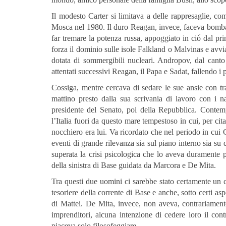
Il modesto Carter si limitava a delle rappresaglie, co
Mosca nel 1980. Il duro Reagan, invece, faceva bomb
far tremare la potenza russa, appoggiato in ciò̀ dal p
forza il dominio sulle isole Falkland o Malvinas e avv
dotata di sommergibili nucleari. Andropov, dal canto
attentati successivi Reagan, il Papa e Sadat, fallendo i 
Cossiga, mentre cercava di sedare le sue ansie con tr
mattino presto dalla sua scrivania di lavoro con i 
presidente del Senato, poi della Repubblica. Contem
l’Italia fuori da questo mare tempestoso in cui, per ci
nocchiero era lui. Va ricordato che nel periodo in cui C
eventi di grande rilevanza sia sul piano interno sia su
superata la crisi psicologica che lo aveva duramente pr
della sinistra di Base guidata da Marcora e De Mita.
Tra questi due uomini ci sarebbe stato certamente un co
tesoriere della corrente di Base e anche, sotto certi asp
di Mattei. De Mita, invece, non aveva, contrariament
imprenditori, alcuna intenzione di cedere loro il contr
piaceva solo filosofeggiare.