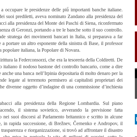
 a occupare le presidenze delle più̀ importanti banche italiane.
dei suoi prediletti, aveva nominato Zandano alla presidenza del
cci alla presidenza del Monte dei Paschi di Siena, riconfermato
luenza di Geronzi, portando a tre le banche sotto il suo controllo.
nde stratega dei movimenti bancari in Italia, si preparava a far
a portare un altro esponente della sinistra di Base, il professor
a popolare italiana, la Popolare di Novara.
ittura la Federconsorzi, che era la tesoreria della Coldiretti. De
o italiano il nodoso bastone del controllo bancario, come a dire
anche una banca nell’Irpinia depositaria di molto denaro per la
de legate al terremoto permisero ai capitalisti proprietari dei
a, che divenne oggetto d’indagine di una commissione d’inchiesta
bacci alla presidenza della Regione Lombardia. Sul piano
cendo, il sistema sovietico, avverando la previsione fatta
 nei suoi discorsi al Parlamento britannico e scritto in alcune
, in rapida successione, di Brežnev, Černenko e Andropov, il
rasparenza e riorganizzazione, si trovò ad affrontare il disastro
, che mise in pericolo la vita di milioni di ucraini, sotto la