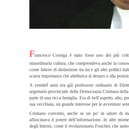
F
rancesco Cossiga è stato forse uno dei più̀ colt
straordinaria cultura, che comprendeva anche la conosce
come fattore di distinzione tra lui e gli altri politici it
scarsa importanza che attribuiva al denaro e alla posizi
A ventitré́ anni era già̀ professore ordinario di Dirit
segretario provinciale della Democrazia Cristiana della 
parte di una ricca famiglia. Era di bell’aspetto, alto, 
sua vecchiaia, un grande interesse per le avventure sent
Cristiano convinto, anche se un po’ in odore di mass
affascinava il potere dell’informazione. In altri mom
degli Interni, come il rivoluzionario Fouchet, che tanto