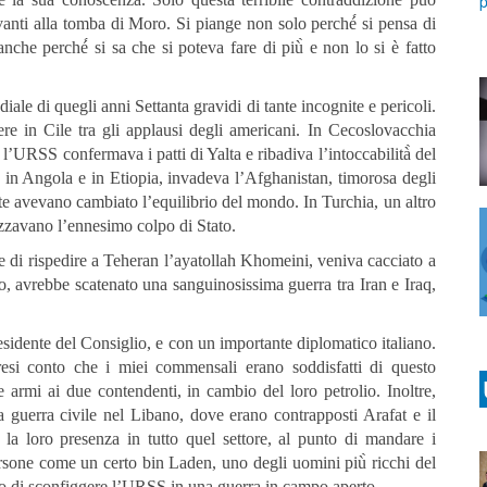
avanti alla tomba di Moro. Si piange non solo perché́ si pensa di
he perché́ si sa che si poteva fare di più̀ e non lo si è fatto
iale di quegli anni Settanta gravidi di tante incognite e pericoli.
e in Cile tra gli applausi degli americani. In Cecoslovacchia
l’URSS confermava i patti di Yalta e ribadiva l’intoccabilità̀ del
, in Angola e in Etiopia, invadeva l’Afghanistan, timorosa degli
te avevano cambiato l’equilibrio del mondo. In Turchia, un altro
izzavano l’ennesimo colpo di Stato.
se di rispedire a Teheran l’ayatollah Khomeini, veniva cacciato a
, avrebbe scatenato una sanguinosissima guerra tra Iran e Iraq,
esidente del Consiglio, e con un importante diplomatico italiano.
resi conto che i miei commensali erano soddisfatti di questo
 armi ai due contendenti, in cambio del loro petrolio. Inoltre,
 guerra civile nel Libano, dove erano contrapposti Arafat e il
 la loro presenza in tutto quel settore, al punto di mandare i
ersone come un certo bin Laden, uno degli uomini più̀ ricchi del
o di sconfiggere l’URSS in una guerra in campo aperto.