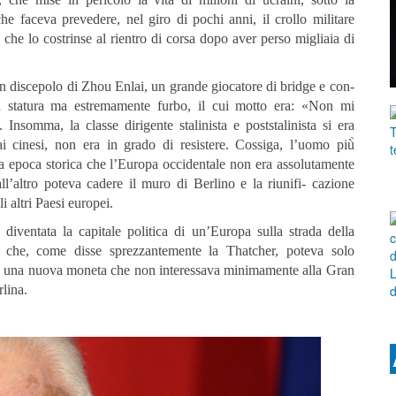
e faceva prevedere, nel giro di pochi anni, il crollo militare
 che lo costrinse al rientro di corsa dopo aver perso migliaia di
 un discepolo di Zhou Enlai, un grande giocatore di bridge e con-
a statura ma estremamente furbo, il cui motto era: «Non mi
. Insomma, la classe dirigente stalinista e poststalinista si era
i cinesi, non era in grado di resistere. Cossiga, l’uomo più̀
va epoca storica che l’Europa occidentale non era assolutamente
l’altro poteva cadere il muro di Berlino e la riunifi- cazione
 altri Paesi europei.
diventata la capitale politica di un’Europa sulla strada della
ico che, come disse sprezzantemente la Thatcher, poteva solo
 di una nuova moneta che non interessava minimamente alla Gran
rlina.