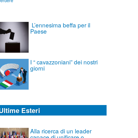
L’ennesima beffa per il
Paese
I “ cavazzoniani” dei nostri
giorni
Ultime Esteri
Alla ricerca di un leader
capace di unificare o,