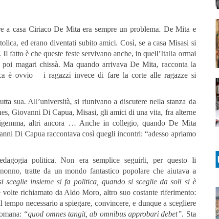
tare a casa Ciriaco De Mita era sempre un problema. De Mita e
olica, ed erano diventati subito amici. Così, se a casa Misasi si
. Il fatto è che queste feste servivano anche, in quell’Italia ormai
 e poi magari chissà. Ma quando arrivava De Mita, racconta la
ca è ovvio – i ragazzi invece di fare la corte alle ragazze si
utta sua. All’università, si riunivano a discutere nella stanza da
es, Giovanni Di Capua, Misasi, gli amici di una vita, fra alterne
igemma, altri ancora … Anche in collegio, quando De Mita
iovanni Di Capua raccontava così quegli incontri: “adesso apriamo
agogia politica. Non era semplice seguirli, per questo li
onno, tratte da un mondo fantastico popolare che aiutava a
 sceglie insieme si fa politica, quando si sceglie da soli si è
e volte richiamato da Aldo Moro, altro suo costante riferimento:
il tempo necessario a spiegare, convincere, e dunque a scegliere
 romana:
“quod omnes tangit, ab omnibus approbari debet”.
Sta