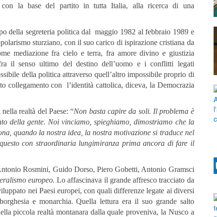
 con la base del partito in tutta Italia, alla ricerca di una
po della segreteria politica dal maggio 1982 al febbraio 1989 e
polarismo sturziano, con il suo carico di ispirazione cristiana da
 come mediazione fra cielo e terra, fra amore divino e giustizia
fra il senso ultimo del destino dell’uomo e i conflitti legati
sibile della politica attraverso quell’altro impossibile proprio di
sto collegamento con l’identità cattolica, diceva, la Democrazia
nella realtà del Paese: “
Non basta capire da soli. Il problema è
mento della gente. Noi vinciamo, spieghiamo, dimostriamo che la
iona, quando la nostra idea, la nostra motivazione si traduce nel
 questo con straordinaria lungimiranza prima ancora di fare il
on Antonio Rosmini, Guido Dorso, Piero Gobetti, Antonio Gramsci
beralismo
europeo.
Lo affascinava il grande affresco tracciato da
iluppato nei Paesi europei, con quali differenze legate ai diversi
a, borghesia e monarchia. Quella lettura era il suo grande salto
ella piccola realtà montanara dalla quale proveniva, la Nusco a