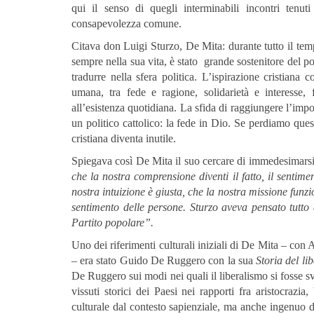
qui il senso di quegli interminabili incontri tenuti
consapevolezza comune.
Citava don Luigi Sturzo, De Mita: durante tutto il tem
sempre nella sua vita, è stato grande sostenitore del po
tradurre nella sfera politica. L’ispirazione cristiana
umana, tra fede e ragione, solidarietà e interesse, 
all’esistenza quotidiana. La sfida di raggiungere l’impos
un politico cattolico: la fede in Dio. Se perdiamo que
cristiana diventa inutile.
Spiegava così De Mita il suo cercare di immedesimarsi 
che la nostra comprensione diventi il fatto, il senti
nostra intuizione è giusta, che la nostra missione funz
sentimento delle persone. Sturzo aveva pensato tutto
Partito popolare”.
Uno dei riferimenti culturali iniziali di De Mita – c
– era stato Guido De Ruggero con la sua
Storia del li
De Ruggero sui modi nei quali il liberalismo si fosse sv
vissuti storici dei Paesi nei rapporti fra aristocrazi
culturale dal contesto sapienziale, ma anche ingenuo d