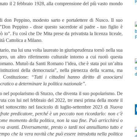
a nato il 2 febbraio 1928, alla comprensione del più vasto mondo
 di don Peppino, modesto sarto e portalettere di Nusco. Il suo
 "Don Peppino - disse questo sacerdote al padre - tuo figlio è
rò io”. Fu così che De Mita prese da privatista la licenza liceale,
ità Cattolica a Milano.
itario, ma lui una volta laureato in giurisprudenza tornò nella sua
gero, un altro riferimento culturale intorno a cui ruotò questa
omano. Mutuò da Santi Romano l’idea, che è stata poi un’altra
“istituzioni della democrazia”, nella pienezza della scarna, ma
la Costituzione:
“Tutti i cittadini hanno diritto di associarsi
cratico a determinare la politica nazionale”.
to nel popolarismo di Sturzo, che diventa il suo popolarismo. De
uta con lui nel febbraio del 2022, tre mesi prima della morte il
 sottoscritto nel fascicolo di luglio-settembre 2023 di
Nuova
frate predicatore, perché è un peccato non ricordarlo: non c’è
come momento della politica, non la sua fine. Può arricchirsi o
o va avanti. Diversamente, presto o tardi noi annulliamo tutto e
empo che la vera novità che può essere introdotta nella politica