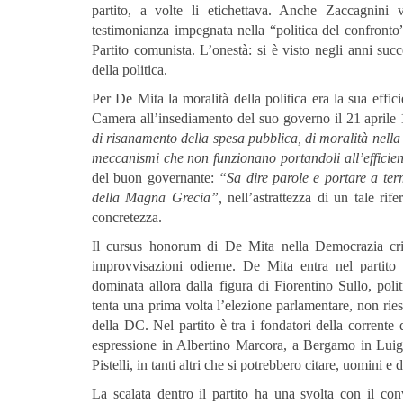
partito, a volte li etichettava. Anche Zaccagnini
testimonianza impegnata nella “politica del confronto”,
Partito comunista. L’onestà: si è visto negli anni succ
della politica.
Per De Mita la moralità della politica era la sua effici
Camera all’insediamento del suo governo il 21 april
di risanamento della spesa pubblica, di moralità nella
meccanismi che non funzionano portandoli all’efficie
del buon governante:
“Sa dire parole e portare a termi
della Magna Grecia”,
nell’astrattezza di un tale ri
concretezza.
Il cursus honorum di De Mita nella Democrazia crist
improvvisazioni odierne. De Mita entra nel partito 
dominata allora dalla figura di Fiorentino Sullo, polit
tenta una prima volta l’elezione parlamentare, non ries
della DC. Nel partito è tra i fondatori della corren
espressione in Albertino Marcora, a Bergamo in Luig
Pistelli, in tanti altri che si potrebbero citare, uomini
La scalata dentro il partito ha una svolta con il c