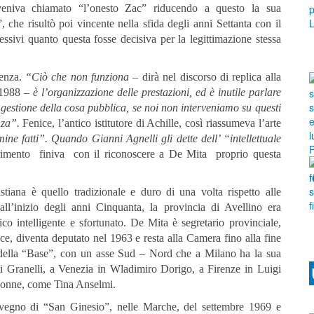
 veniva chiamato “l’onesto Zac” riducendo a questo la sua
 che risultò poi vincente nella sfida degli anni Settanta con il
essivi quanto questa fosse decisiva per la legittimazione stessa
enza.
“Ciò che non funziona
– dirà nel discorso di replica alla
e 1988 –
è l’organizzazione delle prestazioni, ed è inutile parlare
 gestione della cosa pubblica, se noi non interveniamo su questi
nza”.
Fenice, l’antico istitutore di Achille, così riassumeva l’arte
ne fatti”. Quando Gianni Agnelli gli dette dell’ “intellettuale
ferimento finiva con il riconoscere a De Mita proprio questa
iana è quello tradizionale e duro di una volta rispetto alle
all’inizio degli anni Cinquanta, la provincia di Avellino era
ico intelligente e sfortunato. De Mita è segretario provinciale,
ce, diventa deputato nel 1963 e resta alla Camera fino alla fine
te della “Base”, con un asse Sud – Nord che a Milano ha la sua
i Granelli, a Venezia in Wladimiro Dorigo, a Firenze in Luigi
 e donne, come Tina Anselmi.
onvegno di “San Ginesio”, nelle Marche, del settembre 1969 e