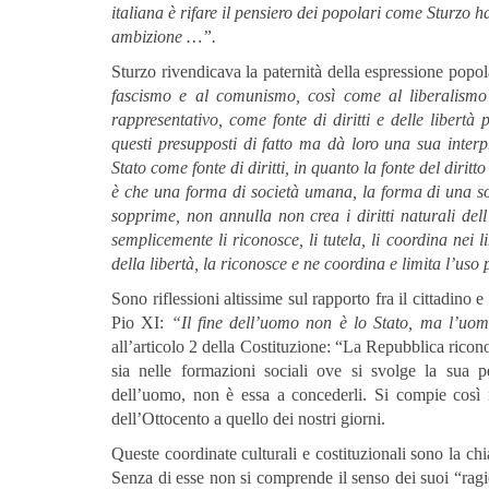
italiana è rifare il pensiero dei popolari come Sturzo ha
ambizione …”.
Sturzo rivendicava la paternità della espressione popo
fascismo e al comunismo, così come al liberalism
rappresentativo, come fonte di diritti e delle libertà 
questi presupposti di fatto ma dà loro una sua interp
Stato come fonte di diritti, in quanto la fonte del dirit
è che una forma di società umana, la forma di una soc
sopprime, non annulla non crea i diritti naturali dell
semplicemente li riconosce, li tutela, li coordina nei l
della libertà, la riconosce e ne coordina e limita l’us
Sono riflessioni altissime sul rapporto fra il cittadino 
Pio XI:
“Il fine dell’uomo non è lo Stato, ma l’uom
all’articolo 2 della Costituzione: “La Repubblica ricono
sia nelle formazioni sociali ove si svolge la sua
dell’uomo, non è essa a concederli. Si compie così il
dell’Ottocento a quello dei nostri giorni.
Queste coordinate culturali e costituzionali sono la ch
Senza di esse non si comprende il senso dei suoi “ragi