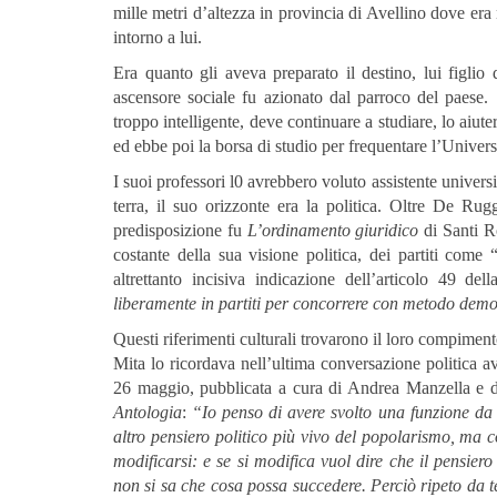
mille metri d’altezza in provincia di Avellino dove er
intorno a lui.
Era quanto gli aveva preparato il destino, lui figlio
ascensore sociale fu azionato dal parroco del paese.
troppo intelligente, deve continuare a studiare, lo aiute
ed ebbe poi la borsa di studio per frequentare l’Univers
I suoi professori l0 avrebbero voluto assistente univers
terra, il suo orizzonte era la politica. Oltre De Rug
predisposizione fu
L’ordinamento giuridico
di Santi R
costante della sua visione politica, dei partiti come 
altrettanto incisiva indicazione dell’articolo 49 del
liberamente in partiti per concorrere con metodo demo
Questi riferimenti culturali trovarono il loro compimen
Mita lo ricordava nell’ultima conversazione politica av
26 maggio, pubblicata a cura di Andrea Manzella e del
Antologia
:
“Io penso di avere svolto una funzione da 
altro pensiero politico più vivo del popolarismo, ma 
modificarsi: e se si modifica vuol dire che il pensier
non si sa che cosa possa succedere. Perciò ripeto da t