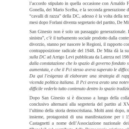
l’accordo stipulato in quella occasione con Arnaldo
Gonella, dei Mario Scelba, e la seconda generazione d
“cavalli di razza” della DC, adesso è la volta della t
mesi dopo Forlani diventa segretario del partito, De Mit
San Ginesio non è solo un passaggio generazionale. I
sinistra”, c’è il turbamento sociale prodotto dalla conte
divorzio, stanno per nascere le Regioni, il rapporto co
contrapposizione radicale del 1948. De Mita dà la s
sulla DC
ad Arrigo Levi pubblicata da Laterza nel 198
dalla constatazione che lo spazio di governo fondato su
aumentata, e che il Pci stesso aveva superato le diffico
Da qui l’esigenza di elaborare una strategia di rapp
vicenda politica italiana. Il Pci aveva avuto una notev
difficile vederlo tutto contenuto dentro lo spazio trad
Dopo San Ginesio si è discusso a lungo della collab
conclusivo alternarsi alla segreteria del partito al
l’ultimo della storia democristiana. Molti anni dopo,
insieme, protagonisti di una manifestazione per i 1
Castagnetti a nome dell’Associazione nazionale dei 