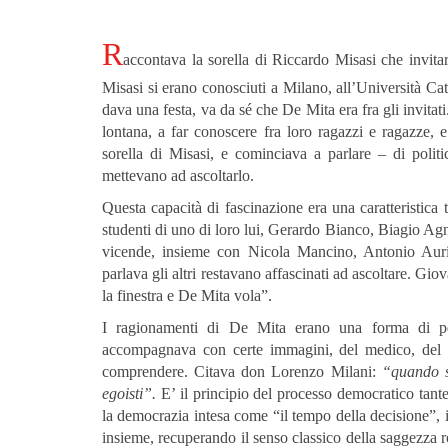
R
accontava la sorella di Riccardo Misasi che invi
Misasi si erano conosciuti a Milano, all’Università Catt
dava una festa, va da sé che De Mita era fra gli invitati
lontana, a far conoscere fra loro ragazzi e ragazze,
sorella di Misasi, e cominciava a parlare – di politi
mettevano ad ascoltarlo.
Questa capacità di fascinazione era una caratteristica t
studenti di uno di loro lui, Gerardo Bianco, Biagio Agn
vicende, insieme con Nicola Mancino, Antonio Aur
parlava gli altri restavano affascinati ad ascoltare. G
la finestra e De Mita vola”.
I ragionamenti di De Mita erano una forma di ped
accompagnava con certe immagini, del medico, del n
comprendere. Citava don Lorenzo Milani:
“quando si
egoisti”.
E’ il principio del processo democratico tant
la democrazia intesa come “il tempo della decisione”, 
insieme, recuperando il senso classico della saggezza