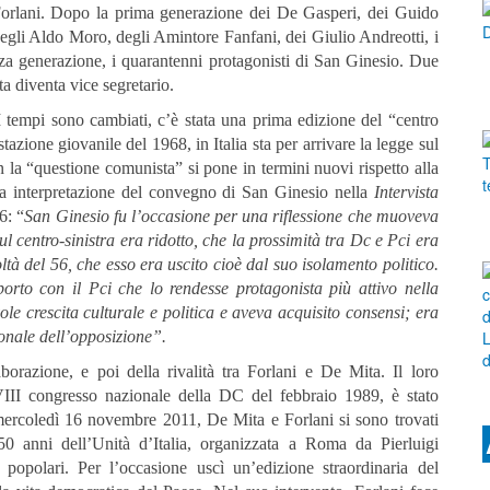
 Forlani. Dopo la prima generazione dei De Gasperi, dei Guido
egli Aldo Moro, degli Amintore Fanfani, dei Giulio Andreotti, i
erza generazione, i quarantenni protagonisti di San Ginesio. Due
a diventa vice segretario.
 tempi sono cambiati, c’è stata una prima edizione del “centro
stazione giovanile del 1968, in Italia sta per arrivare la legge sul
n la “questione comunista” si pone in termini nuovi rispetto alla
ua interpretazione del convegno di San Ginesio nella
Intervista
6: “
San Ginesio fu l’occasione per una riflessione che muoveva
l centro-sinistra era ridotto, che la prossimità tra Dc e Pci era
ltà del 56, che esso era uscito cioè dal suo isolamento politico.
orto con il Pci che lo rendesse protagonista più attivo nella
ole crescita culturale e politica e aveva acquisito consensi; era
izionale dell’opposizione”.
orazione, e poi della rivalità tra Forlani e De Mita. Il loro
 XVIII congresso nazionale della DC del febbraio 1989, è stato
 mercoledì 16 novembre 2011, De Mita e Forlani si sono trovati
50 anni dell’Unità d’Italia, organizzata a Roma da Pierluigi
popolari. Per l’occasione uscì un’edizione straordinaria del