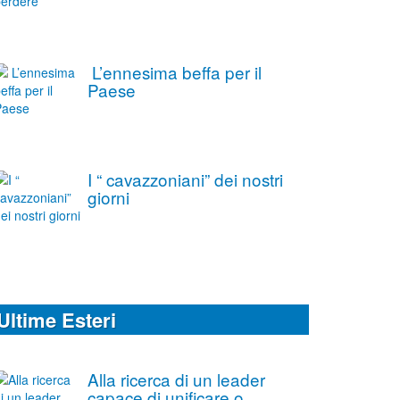
L’ennesima beffa per il
Paese
I “ cavazzoniani” dei nostri
giorni
Ultime Esteri
Alla ricerca di un leader
capace di unificare o,