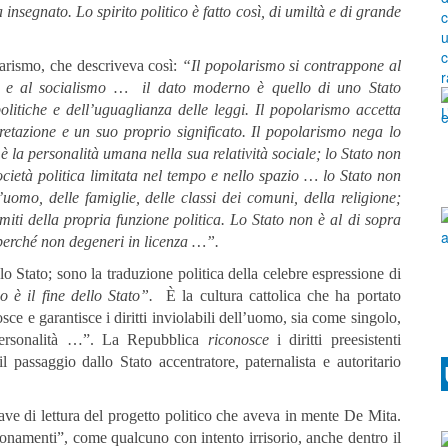
 insegnato. Lo spirito politico è fatto così, di umiltà e di grande
larismo, che descriveva così:
“Il popolarismo si contrappone al
o e al socialismo … il dato moderno è quello di uno Stato
politiche e dell’uguaglianza delle leggi. Il popolarismo accetta
retazione e un suo proprio significato. Il popolarismo nega lo
to è la personalità umana nella sua relatività sociale; lo Stato non
ietà politica limitata nel tempo e nello spazio … lo Stato non
’uomo, delle famiglie, delle classi dei comuni, della religione;
imiti della propria funzione politica. Lo Stato non è al di sopra
o perché non degeneri in licenza …”.
e lo Stato; sono la traduzione politica della celebre espressione di
o è il fine dello Stato”.
È la cultura cattolica che ha portato
sce e garantisce i diritti inviolabili dell’uomo, sia come singolo,
 personalità …”. La Repubblica
riconosce
i diritti preesistenti
 passaggio dallo Stato accentratore, paternalista e autoritario
iave di lettura del progetto politico che aveva in mente De Mita.
onamenti”, come qualcuno con intento irrisorio, anche dentro il