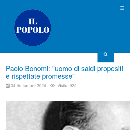
Paolo Bonomi: "uomo di saldi propositi
e rispettate promesse"
04 Settembre 2024
Visite: 925