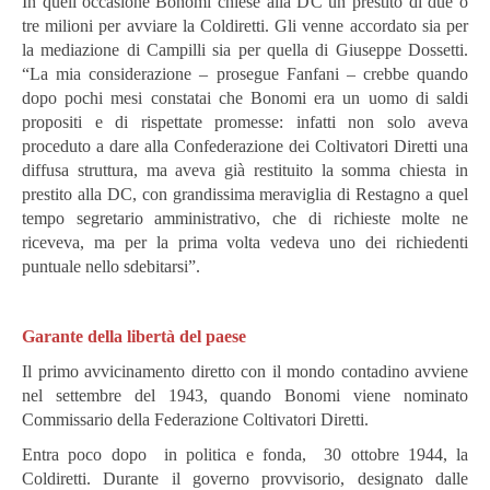
In quell’occasione Bonomi chiese alla DC un prestito di due o
tre milioni per avviare la Coldiretti. Gli venne accordato sia per
la mediazione di Campilli sia per quella di Giuseppe Dossetti.
“La mia considerazione – prosegue Fanfani – crebbe quando
dopo pochi mesi constatai che Bonomi era un uomo di saldi
propositi e di rispettate promesse: infatti non solo aveva
proceduto a dare alla Confederazione dei Coltivatori Diretti una
diffusa struttura, ma aveva già restituito la somma chiesta in
prestito alla DC, con grandissima meraviglia di Restagno a quel
tempo segretario amministrativo, che di richieste molte ne
riceveva, ma per la prima volta vedeva uno dei richiedenti
puntuale nello sdebitarsi”.
Garante della libertà del paese
Il primo avvicinamento diretto con il mondo contadino avviene
nel settembre del 1943, quando Bonomi viene nominato
Commissario della Federazione Coltivatori Diretti.
Entra poco dopo in politica e fonda, 30 ottobre 1944, la
Coldiretti. Durante il governo provvisorio, designato dalle