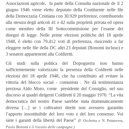
Associazioni agricole, fa parte della Consulta nazionale de il 2
giugno 1946 viene eletto deputato della Costituente nelle file
della Democrazia Cristiana con 30.929 preferenze, contribuendo
alla stesura degli articoli 41 e 42 sulla proprietà privata ed opera
come membro della III Sottocommissione per l’esame dei
disegni di legge. Nelle prime elezioni politiche del 18 aprile
1948, è eletto con 79.412 voti di preferenza, riuscendo a far
eleggere nelle file della DC altri 23 deputati (Bonomi incluso) e
3 senatori appartenenti alla Coldiretti.
Gli studi sulla politica del Dopoguerra non hanno
sufficientemente valorizzato la presenza della Coldiretti nelle
elezioni del 18 aprile 1948, che ha contribuito ad evitare la
vittoria del blocco social - comunista . Ne dà testimonianza
preziosa Aldo Moro, come presidente del Consiglio, nel suo
discorso ai quadri dirigenti Coldiretti il 20 maggio 1976: “La vita
democratica del nostro Paese sarebbe stata drammaticamente
diversa […] se i coltivatori diretti non avessero garantito
l’apporto insostituibile del loro voto e del loro consenso. Voi
siete i garanti della libertà del Paese”
(F. Occhetta e N. Primavera,
Paolo Bonomi e il riscatto delle campagne.)