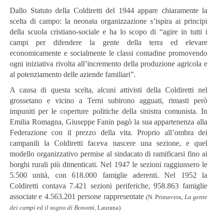
Dallo Statuto della Coldiretti del 1944 appare chiaramente la
scelta di campo: la neonata organizzazione s’ispira ai principi
della scuola cristiano-sociale e ha lo scopo di “agire in tutti i
campi per difendere la gente della terra ed elevare
economicamente e socialmente le classi contadine promovendo
ogni iniziativa rivolta all’incremento della produzione agricola e
al potenziamento delle aziende familiari”.
A causa di questa scelta, alcuni attivisti della Coldiretti nel
grossetano e vicino a Terni subirono agguati, rimasti però
impuniti per le coperture politiche della sinistra comunista. In
Emilia Romagna, Giuseppe Fanin pagò la sua appartenenza alla
Federazione con il prezzo della vita. Proprio all’ombra dei
campanili la Coldiretti faceva nascere una sezione, e quel
modello organizzativo permise al sindacato di ramificarsi fino ai
borghi rurali più dimenticati. Nel 1947 le sezioni raggiunsero le
5.500 unità, con 618.000 famiglie aderenti. Nel 1952 la
Coldiretti contava 7.421 sezioni periferiche, 958.863 famiglie
associate e 4.563.201 persone rappresentate
(N. Primavera,
La gente
dei campi ed il sogno di Bonomi
, Laurana)