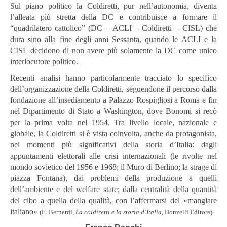
Sul piano politico la Coldiretti, pur nell’autonomia, diventa
l’alleata più stretta della DC e contribuisce a formare il
“quadrilatero cattolico” (DC – ACLI – Coldiretti – CISL) che
dura sino alla fine degli anni Sessanta, quando le ACLI e la
CISL decidono di non avere più solamente la DC come unico
interlocutore politico.
Recenti analisi hanno particolarmente tracciato lo specifico
dell’organizzazione della Coldiretti, seguendone il percorso dalla
fondazione all’insediamento a Palazzo Rospigliosi a Roma e fin
nel Dipartimento di Stato a Washington, dove Bonomi si recò
per la prima volta nel 1954. Tra livello locale, nazionale e
globale, la Coldiretti si è vista coinvolta, anche da protagonista,
nei momenti più significativi della storia d’Italia: dagli
appuntamenti elettorali alle crisi internazionali (le rivolte nel
mondo sovietico del 1956 e 1968; il Muro di Berlino; la strage di
piazza Fontana), dai problemi della produzione a quelli
dell’ambiente e del welfare state; dalla centralità della quantità
del cibo a quella della qualità, con l’affermarsi del «mangiare
italiano»
(E. Bernardi,
La coldiretti e la storia d’Italia
, Donzelli Editore).