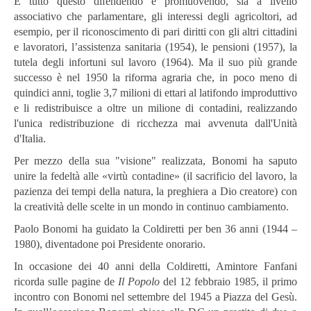
E tutto questo difendendo e promuovendo, sia a livello
associativo che parlamentare, gli interessi degli agricoltori, ad
esempio, per il riconoscimento di pari diritti con gli altri cittadini
e lavoratori, l’assistenza sanitaria (1954), le pensioni (1957), la
tutela degli infortuni sul lavoro (1964). Ma il suo più grande
successo è nel 1950 la riforma agraria che, in poco meno di
quindici anni, toglie 3,7 milioni di ettari al latifondo improduttivo
e li redistribuisce a oltre un milione di contadini, realizzando
l'unica redistribuzione di ricchezza mai avvenuta dall'Unità
d'Italia.
Per mezzo della sua "visione" realizzata, Bonomi ha saputo
unire la fedeltà alle «virtù contadine» (il sacrificio del lavoro, la
pazienza dei tempi della natura, la preghiera a Dio creatore) con
la creatività delle scelte in un mondo in continuo cambiamento.
Paolo Bonomi ha guidato la Coldiretti per ben 36 anni (1944 –
1980), diventadone poi Presidente onorario.
In occasione dei 40 anni della Coldiretti, Amintore Fanfani
ricorda sulle pagine de
Il Popolo
del 12 febbraio 1985, il primo
incontro con Bonomi nel settembre del 1945 a Piazza del Gesù.