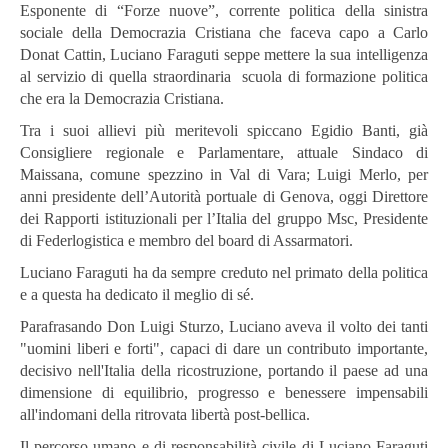
Esponente di “Forze nuove”, corrente politica della sinistra
sociale della Democrazia Cristiana che faceva capo a Carlo
Donat Cattin, Luciano Faraguti seppe mettere la sua intelligenza
al servizio di quella straordinaria scuola di formazione politica
che era la Democrazia Cristiana.
Tra i suoi allievi più meritevoli spiccano Egidio Banti, già
Consigliere regionale e Parlamentare, attuale Sindaco di
Maissana, comune spezzino in Val di Vara; Luigi Merlo, per
anni presidente dell’Autorità portuale di Genova, oggi Direttore
dei Rapporti istituzionali per l’Italia del gruppo Msc, Presidente
di Federlogistica e membro del board di Assarmatori.
Luciano Faraguti ha da sempre creduto nel primato della politica
e a questa ha dedicato il meglio di sé.
Parafrasando Don Luigi Sturzo, Luciano aveva il volto dei tanti
"uomini liberi e forti", capaci di dare un contributo importante,
decisivo nell'Italia della ricostruzione, portando il paese ad una
dimensione di equilibrio, progresso e benessere impensabili
all'indomani della ritrovata libertà post-bellica.
Il percorso umano e di responsabilità civile di Luciano Faraguti