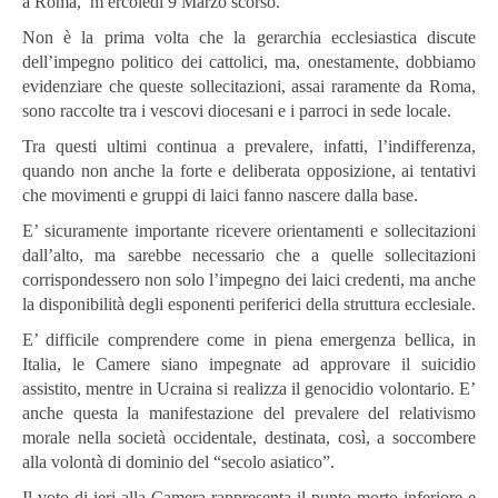
a Roma, m ercoledì 9 Marzo scorso.
Non è la prima volta che la gerarchia ecclesiastica discute
dell’impegno politico dei cattolici, ma, onestamente, dobbiamo
evidenziare che queste sollecitazioni, assai raramente da Roma,
sono raccolte tra i vescovi diocesani e i parroci in sede locale.
Tra questi ultimi continua a prevalere, infatti, l’indifferenza,
quando non anche la forte e deliberata opposizione, ai tentativi
che movimenti e gruppi di laici fanno nascere dalla base.
E’ sicuramente importante ricevere orientamenti e sollecitazioni
dall’alto, ma sarebbe necessario che a quelle sollecitazioni
corrispondessero non solo l’impegno dei laici credenti, ma anche
la disponibilità degli esponenti periferici della struttura ecclesiale.
E’ difficile comprendere come in piena emergenza bellica, in
Italia, le Camere siano impegnate ad approvare il suicidio
assistito, mentre in Ucraina si realizza il genocidio volontario. E’
anche questa la manifestazione del prevalere del relativismo
morale nella società occidentale, destinata, così, a soccombere
alla volontà di dominio del “secolo asiatico”.
Il voto di ieri alla Camera rappresenta il punto morto inferiore e