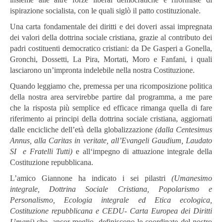
ispirazione socialista, con le quali siglò il patto costituzionale.
Una carta fondamentale dei diritti e dei doveri assai impregnata
dei valori della dottrina sociale cristiana, grazie al contributo dei
padri costituenti democratico cristiani: da De Gasperi a Gonella,
Gronchi, Dossetti, La Pira, Mortati, Moro e Fanfani, i quali
lasciarono un’impronta indelebile nella nostra Costituzione.
Quando leggiamo che, premessa per una ricomposizione politica
della nostra area servirebbe partire dal programma, a me pare
che la risposta più semplice ed efficace rimanga quella di fare
riferimento ai principi della dottrina sociale cristiana, aggiornati
dalle encicliche dell’età della globalizzazione
(dalla Centesimus
Annus, alla Caritas in veritate, all’Evangeli Gaudium, Laudato
SI e Fratelli Tutti)
e all‘impegno di attuazione integrale della
Costituzione repubblicana.
L’amico Giannone ha indicato i sei pilastri
(Umanesimo
integrale, Dottrina Sociale Cristiana, Popolarismo e
Personalismo, Ecologia integrale ed Etica ecologica,
Costituzione repubblicana e CEDU- Carta Europea dei Diritti
Umani)
che, ancor meglio, definiscono le coordinate del nostro