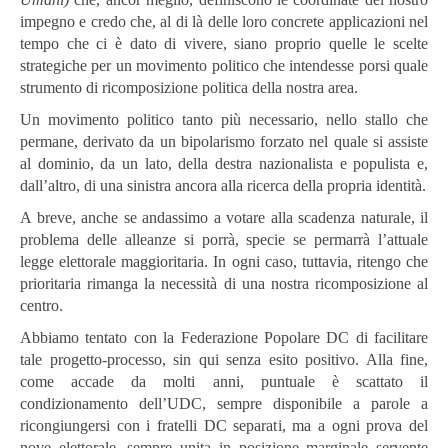
impegno e credo che, al di là delle loro concrete applicazioni nel
tempo che ci è dato di vivere, siano proprio quelle le scelte
strategiche per un movimento politico che intendesse porsi quale
strumento di ricomposizione politica della nostra area.
Un movimento politico tanto più necessario, nello stallo che
permane, derivato da un bipolarismo forzato nel quale si assiste
al dominio, da un lato, della destra nazionalista e populista e,
dall’altro, di una sinistra ancora alla ricerca della propria identità.
A breve, anche se andassimo a votare alla scadenza naturale, il
problema delle alleanze si porrà, specie se permarrà l’attuale
legge elettorale maggioritaria. In ogni caso, tuttavia, ritengo che
prioritaria rimanga la necessità di una nostra ricomposizione al
centro.
Abbiamo tentato con la Federazione Popolare DC di facilitare
tale progetto-processo, sin qui senza esito positivo. Alla fine,
come accade da molti anni, puntuale è scattato il
condizionamento dell’UDC, sempre disponibile a parole a
ricongiungersi con i fratelli DC separati, ma a ogni prova del
nove elettorale, sempre unita in posizione marginale servente