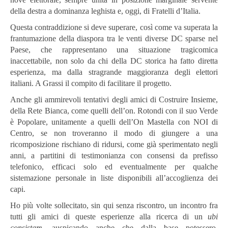
della destra a dominanza leghista e, oggi, di Fratelli d’Italia.
Questa contraddizione si deve superare, così come va superata la
frantumazione della diaspora tra le venti diverse DC sparse nel
Paese, che rappresentano una situazione tragicomica
inaccettabile, non solo da chi della DC storica ha fatto diretta
esperienza, ma dalla stragrande maggioranza degli elettori
italiani. A Grassi il compito di facilitare il progetto.
Anche gli ammirevoli tentativi degli amici di Costruire Insieme,
della Rete Bianca, come quelli dell’on. Rotondi con il suo Verde
è Popolare, unitamente a quelli dell’On Mastella con NOI di
Centro, se non troveranno il modo di giungere a una
ricomposizione rischiano di ridursi, come già sperimentato negli
anni, a partitini di testimonianza con consensi da prefisso
telefonico, efficaci solo ed eventualmente per qualche
sistemazione personale in liste disponibili all’accoglienza dei
capi.
Ho più volte sollecitato, sin qui senza riscontro, un incontro fra
tutti gli amici di queste esperienze alla ricerca di un
ubi
consistam
, auspicando anche che dalla base potessero,