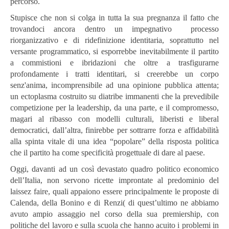
percorso.
Stupisce che non si colga in tutta la sua pregnanza il fatto che
trovandoci ancora dentro un impegnativo processo
riorganizzativo e di ridefinizione identitaria, soprattutto nel
versante programmatico, si esporrebbe inevitabilmente il partito
a commistioni e ibridazioni che oltre a trasfigurarne
profondamente i tratti identitari, si creerebbe un corpo
senz'anima, incomprensibile ad una opinione pubblica attenta;
un ectoplasma costruito su diatribe immanenti che la prevedibile
competizione per la leadership, da una parte, e il compromesso,
magari al ribasso con modelli culturali, liberisti e liberal
democratici, dall’altra, finirebbe per
sottrarre forza e affidabilità
alla spinta vitale di una idea “popolare” della risposta politica
che il partito ha come specificità progettuale di dare al paese.
Oggi, davanti ad un così devastato quadro politico economico
dell’Italia, non servono ricette
improntate al predominio del
laissez faire, quali appaiono essere principalmente le proposte di
Calenda, della Bonino e di Renzi( di quest’ultimo ne abbiamo
avuto ampio assaggio nel corso della sua premiership, con
politiche del lavoro e sulla scuola che hanno acuito i problemi in