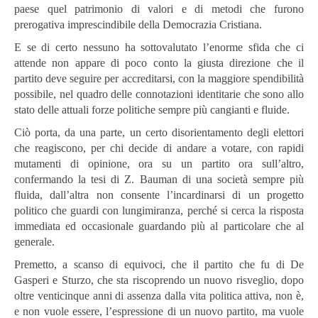
paese quel patrimonio di valori e di metodi che furono
prerogativa imprescindibile della Democrazia Cristiana.
E se di certo nessuno ha sottovalutato l’enorme sfida che ci
attende non appare di poco conto la giusta direzione che il
partito deve seguire per accreditarsi, con la maggiore spendibilità
possibile, nel quadro delle connotazioni identitarie che sono allo
stato delle attuali forze politiche sempre più cangianti e fluide.
Ciò porta, da una parte, un certo disorientamento degli elettori
che reagiscono, per chi decide di andare a votare, con rapidi
mutamenti di opinione, ora su un partito ora sull’altro,
confermando la tesi di Z. Bauman di una società sempre più
fluida, dall’altra non consente l’incardinarsi di un progetto
politico che guardi con lungimiranza, perché si cerca la risposta
immediata ed occasionale guardando più al particolare che al
generale.
Premetto, a scanso di equivoci, che il partito che fu di De
Gasperi e Sturzo, che sta riscoprendo un nuovo risveglio, dopo
oltre venticinque anni di assenza dalla vita politica attiva, non è,
e non vuole essere, l’espressione di un nuovo partito, ma vuole