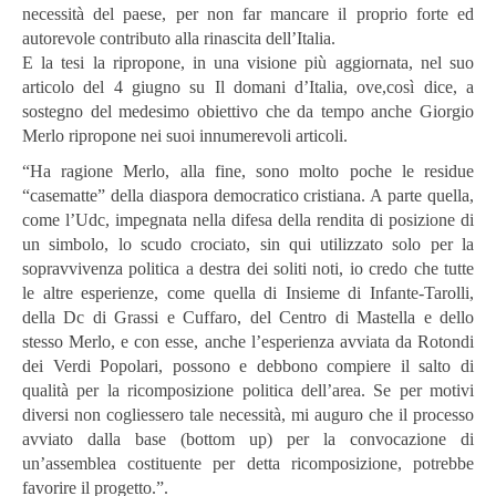
necessità del paese, per non far mancare il proprio forte ed
autorevole contributo alla rinascita dell’Italia.
E la tesi la ripropone, in una visione più aggiornata, nel suo
articolo del 4 giugno su Il domani d’Italia, ove,così dice, a
sostegno del medesimo obiettivo che da tempo anche Giorgio
Merlo ripropone nei suoi innumerevoli articoli.
“Ha ragione Merlo, alla fine, sono molto poche le residue
“casematte” della diaspora democratico cristiana. A parte quella,
come l’Udc, impegnata nella difesa della rendita di posizione di
un simbolo, lo scudo crociato, sin qui utilizzato solo per la
sopravvivenza politica a destra dei soliti noti, io credo che tutte
le altre esperienze, come quella di Insieme di Infante-Tarolli,
della Dc di Grassi e Cuffaro, del Centro di Mastella e dello
stesso Merlo, e con esse, anche l’esperienza avviata da Rotondi
dei Verdi Popolari, possono e debbono compiere il salto di
qualità per la ricomposizione politica dell’area. Se per motivi
diversi non cogliessero tale necessità, mi auguro che il processo
avviato dalla base (bottom up) per la convocazione di
un’assemblea costituente per detta ricomposizione, potrebbe
favorire il progetto.”.