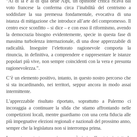
“Al di là e al di qua delle Alpi, un’opinione critica ricava dal
voto francese la conferma circa l’inabilità del centrismo a
soddisfare la sua premessa fondamentale, evocativa di una
istanza di mitigazione che introduce all’arte del compromesso. Il
centro esce sconfitto – si dice – e con esso il riformismo, avendo
la democrazia bisogno evidentemente, specie in questa fase di
massima turbolenza internazionale, di una dose apprezzabile di
radicalità. Inseguire l’elettorato ragionevole comporta la
rinuncia, in definitiva, a comprendere e rappresentare le istanze
popolari più vive, non sempre coincidenti con la vera e presunta
ragionevolezza.”.
C’è un elemento positivo, intanto, in questo nostro percorso che
si sta incardinando, nei territori, seppur ancora in modo assai
intermittente.
L'apprezzabile risultato riportato, soprattutto a Palermo ci
incoraggia a continuare la sfida che stiamo affrontando nelle
competizioni locali, mentre guardiamo con una certa fiducia alle
più impegnative elezioni regionali e nazionali del prossimo anno,
sempre che la legislatura non si interrompa prima.