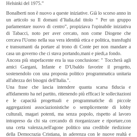
Helsinki del 1975.”
Bonalberti non è nuovo a queste iniziative. Già lo scorso anno in
un articolo su Il domani d’Italia,dal titolo “ Per un gruppo
parlamentare nuovo di centro”, propiziava l'opinabile iniziativa
di Tabacci, noto per aver cercato, non come Diogene che
cercava l'Uomo nella sua vera identità etica e politica, transfughi
e transumanti da portare al trono di Conte per non mandare a
casa un governo che ci stava portando,mani e piedi,a fondo.
Ancora più stupefacente era la sua conclusione: " Toccherà agli
amici Gargani, Infante e D'Ubaldo favorire il progetto,
sostenendolo con una proposta politico programmatica unitaria
all'altezza dei bisogni dell'Italia.".
Una frase che lascia intendere quanta scarsa fiducia e
affidamento ha nel partito, ritienendo più efficaci le sollecitazioni
e le capacità progettuali e programmatiche di piccole
aggregazioni associazionistiche o semplicemente di lobby
culturali, magari potenti, ma senza popolo, rispetto al lavoro
intrapreso da chi sta cercando di riorganizzare e riportare,con
una certa valenza,nell'agone politico una credibile riedizione
della Democrazia Cristiana, in aderenza con le nuove realtà e