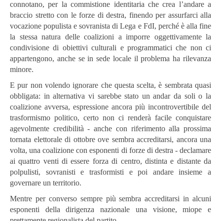
connotano, per la commistione identitaria che crea l’andare a
braccio stretto con le forze di destra, finendo per assurfarci alla
vocazione populista e sovranista di Lega e FdI, perché è alla fine
la stessa natura delle coalizioni a imporre oggettivamente la
condivisione di obiettivi culturali e programmatici che non ci
appartengono, anche se in sede locale il problema ha rilevanza
minore.
E pur non volendo ignorare che questa scelta, è sembrata quasi
obbligata: in alternativa vi sarebbe stato un andar da soli o la
coalizione avversa, espressione ancora più incontrovertibile del
trasformismo politico, certo non ci renderà facile conquistare
agevolmente credibilità - anche con riferimento alla prossima
tornata elettorale di ottobre ove sembra accreditarsi, ancora una
volta, una coalizione con esponenti di forze di destra - declamare
ai quattro venti di essere forza di centro, distinta e distante da
polpulisti, sovranisti e trasformisti e poi andare insieme a
governare un territorio.
Mentre per converso sempre più sembra accreditarsi in alcuni
esponenti della dirigenza nazionale una visione, miope e
prettamente regionalista del partito.