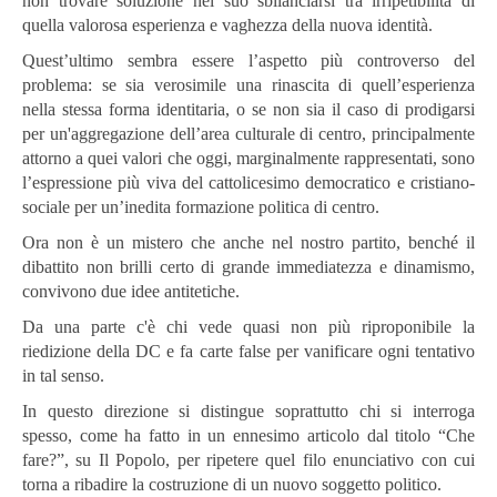
non trovare soluzione nel suo sbilanciarsi tra irripetibilità di
quella valorosa esperienza e vaghezza della nuova identità.
Quest’ultimo sembra essere l’aspetto più controverso del
problema: se sia verosimile una rinascita di quell’esperienza
nella stessa forma identitaria, o se non sia il caso di prodigarsi
per un'aggregazione dell’area culturale di centro, principalmente
attorno a quei valori che oggi, marginalmente rappresentati, sono
l’espressione più viva del cattolicesimo democratico e cristiano-
sociale per un’inedita formazione politica di centro.
Ora non è un mistero che anche nel nostro partito, benché il
dibattito non brilli certo di grande immediatezza e dinamismo,
convivono due idee antitetiche.
Da una parte c'è chi vede quasi non più riproponibile la
riedizione della DC e fa carte false per vanificare ogni tentativo
in tal senso.
In questo direzione si distingue soprattutto chi si interroga
spesso, come ha fatto in un ennesimo articolo dal titolo “Che
fare?”, su Il Popolo, per ripetere quel filo enunciativo con cui
torna a ribadire la costruzione di un nuovo soggetto politico.