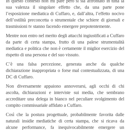
In questo contesto non mi pare però si sia affrontato in tutta la
sua valenza il singolare effetto che, da una parte pone
l’esposizione mediatica di Cuffaro, e, dall’altra, l’effetto nocivo
dell’ostilità preconcetta o strumentale che schiere di giornali e
trasmissioni tv stanno facendo emergere prepotentemente.
Mentre non entro nel merito degli attacchi ingiustificati a Cuffaro
da parte di certa stampa, frutto di una palese strumentalità
mediatica e politica che non è certamente il miglior esercizio del
rispetto di una persona e del suo vissuto.
C’è una falsa percezione, generata anche da qualche
dichiarazione inappropriata o forse mal contestualizzata, di una
DC di Cuffaro.
Non diversamente appaiono annoverarsi, agli occhi di chi
ascolta, dichiarazioni e interviste sui media, che sembrano
accreditare una delega in bianco nel peculiare svolgimento del
compito commissariale affidato a Cuffaro.
Così che la postura progettuale, probabilmente favorita dalle
naturali insidie mediatiche di certa stampa, che si ricava da
alcune performance, fa inequivocabilmente emergere un