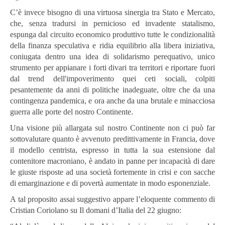
C’è invece bisogno di una virtuosa sinergia tra Stato e Mercato,
che, senza tradursi in pernicioso ed invadente statalismo,
espunga dal circuito economico produttivo tutte le condizionalità
della finanza speculativa e ridia equilibrio alla libera iniziativa,
coniugata dentro una idea di solidarismo perequativo, unico
strumento per appianare i forti divari tra territori e riportare fuori
dal trend dell'impoverimento quei ceti sociali, colpiti
pesantemente da anni di politiche inadeguate, oltre che da una
contingenza pandemica, e ora anche da una brutale e minacciosa
guerra alle porte del nostro Continente.
Una visione più allargata sul nostro Continente non ci può far
sottovalutare quanto è avvenuto predittivamente in Francia, dove
il modello centrista, espresso in tutta la sua estensione dal
contenitore macroniano, è andato in panne per incapacità di dare
le giuste risposte ad una società fortemente in crisi e con sacche
di emarginazione e di povertà aumentate in modo esponenziale.
A tal proposito assai suggestivo appare l’eloquente commento di
Cristian Coriolano su Il domani d’Italia del 22 giugno: