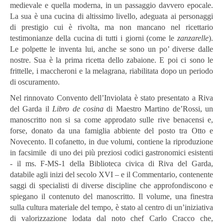
medievale e quella moderna, in un passaggio davvero epocale.
La sua è una cucina di altissimo livello, adeguata ai personaggi
di prestigio cui è rivolta, ma non mancano nel ricettario
testimonianze della cucina di tutti i giorni (come le
zanzarelle
).
Le polpette le inventa lui, anche se sono un po’ diverse dalle
nostre. Sua è la prima ricetta dello zabaione. E poi ci sono le
frittelle, i maccheroni e la melagrana, riabilitata dopo un periodo
di oscuramento.
Nel rinnovato Convento dell’Inviolata è stato presentato a Riva
del Garda il
Libro de cosina
di Maestro Martino de’Rossi, un
manoscritto non si sa come approdato sulle rive benacensi e,
forse, donato da una famiglia abbiente del posto tra Otto e
Novecento. Il cofanetto, in due volumi, contiene la riproduzione
in facsimile di uno dei più preziosi codici gastronomici esistenti
- il ms. F-MS-1 della Biblioteca civica di Riva del Garda,
databile agli inizi del secolo XVI – e il Commentario, contenente
saggi di specialisti di diverse discipline che approfondiscono e
spiegano il contenuto del manoscritto. Il volume, una finestra
sulla cultura materiale del tempo, è stato al centro di un’iniziativa
di valorizzazione lodata dal noto chef Carlo Cracco che,