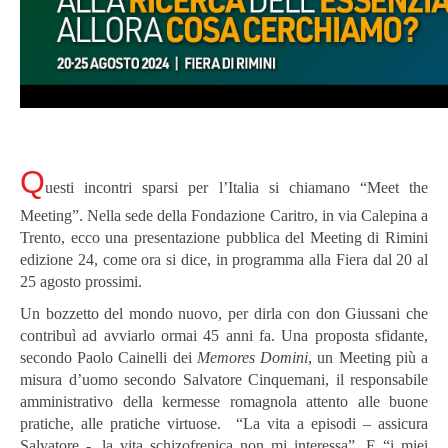
Q
uesti incontri sparsi per l’Italia si chiamano “Meet the
Meeting”. Nella sede della Fondazione Caritro, in via Calepina a
Trento, ecco una presentazione pubblica del Meeting di Rimini
edizione 24, come ora si dice, in programma alla Fiera dal 20 al
25 agosto prossimi.
Un bozzetto del mondo nuovo, per dirla con don Giussani che
contribuì ad avviarlo ormai 45 anni fa. Una proposta sfidante,
secondo Paolo Cainelli dei
Memores Domini
, un Meeting più a
misura d’uomo secondo Salvatore Cinquemani, il responsabile
amministrativo della kermesse romagnola attento alle buone
pratiche, alle pratiche virtuose. “La vita a episodi – assicura
Salvatore -, la vita schizofrenica non mi interessa”. E “i miei