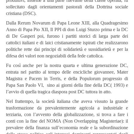
produttivi, insieme a una parte rilevante della classe operaia, fu
sollecitato dagli orientamenti pastorali della Dottrina sociale
cristiana (DSC).
Dalla Rerum Novarum di Papa Leone XIII, alla Quadragesimo
Anno di Papa Pio XII, Il PPI di don Luigi Sturzo prima e la DC
di De Gasperi poi, furono i partiti storici di larga parte dei
cattolici italiani e di laici cristianamente ispirati che realizzarono
politiche rette dai principi di solidarietà e sussidiarietà e per la
difesa dei valori non negoziabili della fede cattolica.
Fu così anche per la nostra quarta e ultima generazione DC,
entrata nel partito al tempo delle encicliche giovannee, Mater
Magistra e Pacem in Terris, e della Populorum progressio di
Papa San Paolo VI, sino ai giorni della fine della DC( 1993) e
l’avvio di quella tragica diaspora post DC tuttora in atto.
Nel frattempo, la società italiana che aveva vissuto la grande
trasformazione da prevalentemente agricola a industriale e
terziaria, con l’avvento della globalizzazione, si trova a fare i
conti con la fine del NOMA (Non Overlapping Magisteriae): il
prevalere della finanza sull’economia reale e la subordinazione