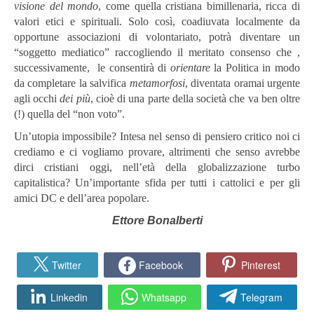
visione
del mondo
, come quella cristiana bimillenaria, ricca di
valori etici e spirituali. Solo così, coadiuvata localmente da
opportune associazioni di volontariato, potrà diventare un
“soggetto mediatico” raccogliendo il meritato consenso che ,
successivamente, le consentirà di
orientare
la Politica in modo
da completare la salvifica
metamorfosi
, diventata oramai urgente
agli occhi
dei più
, cioè di una parte della società che va ben oltre
(!) quella del “non voto”.
Un’utopia impossibile? Intesa nel senso di pensiero critico noi ci
crediamo e ci vogliamo provare, altrimenti che senso avrebbe
dirci cristiani oggi, nell’età della globalizzazione turbo
capitalistica? Un’importante sfida per tutti i cattolici e per gli
amici DC e dell’area popolare.
Ettore Bonalberti
Twitter
Facebook
Pinterest
Linkedin
Whatsapp
Telegram