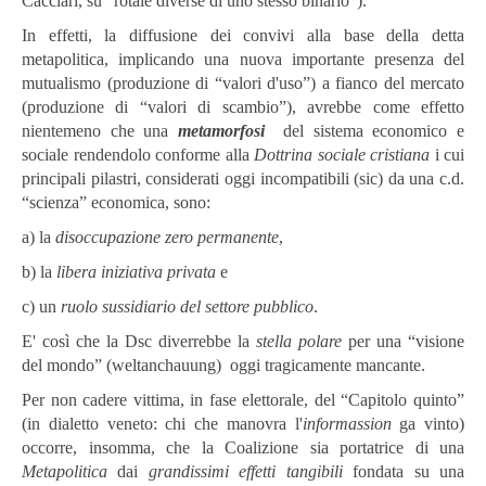
Cacciari, su “rotaie diverse di uno stesso binario”).
In effetti, la diffusione dei convivi alla base della detta
metapolitica, implicando una nuova importante presenza del
mutualismo (produzione di “valori d'uso”) a fianco del mercato
(produzione di “valori di scambio”), avrebbe come effetto
nientemeno che una
metamorfosi
del sistema economico e
sociale rendendolo conforme alla
Dottrina sociale cristiana
i cui
principali pilastri, considerati oggi incompatibili (sic) da una c.d.
“scienza” economica, sono:
a) la
disoccupazione zero permanente
,
b) la
libera iniziativa privata
e
c) un
ruolo sussidiario del settore pubblico
.
E' così che la Dsc diverrebbe la
stella polare
per una “visione
del mondo” (weltanchauung) oggi tragicamente mancante.
Per non cadere vittima, in fase elettorale, del “Capitolo quinto”
(in dialetto veneto: chi che manovra l'
informassion
ga vinto)
occorre, insomma, che la Coalizione sia portatrice di una
Metapolitica
dai
grandissimi effetti tangibili
fondata su una