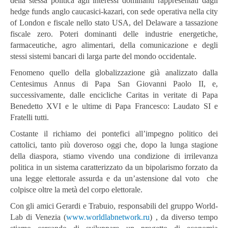
della stessa politica agli interessi dominanti rappresentati dagli
hedge funds anglo caucasici-kazari, con sede operativa nella city
of London e fiscale nello stato USA, del Delaware a tassazione
fiscale zero. Poteri dominanti delle industrie energetiche,
farmaceutiche, agro alimentari, della comunicazione e degli
stessi sistemi bancari di larga parte del mondo occidentale.
Fenomeno quello della globalizzazione già analizzato dalla
Centesimus Annus di Papa San Giovanni Paolo II, e,
successivamente, dalle encicliche Caritas in veritate di Papa
Benedetto XVI e le ultime di Papa Francesco: Laudato SI e
Fratelli tutti.
Costante il richiamo dei pontefici all’impegno politico dei
cattolici, tanto più doveroso oggi che, dopo la lunga stagione
della diaspora, stiamo vivendo una condizione di irrilevanza
politica in un sistema caratterizzato da un bipolarismo forzato da
una legge elettorale assurda e da un’astensione dal voto che
colpisce oltre la metà del corpo elettorale.
Con gli amici Gerardi e Trabuio, responsabili del gruppo World-
Lab di Venezia (
www.worldlabnetwork.ru
) , da diverso tempo