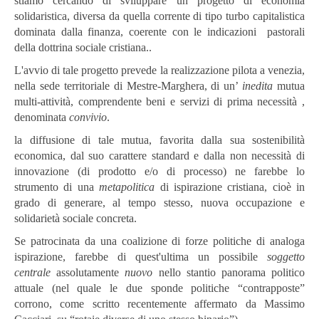
stiamo cercando di sviluppare un progetto di economia
solidaristica, diversa da quella corrente di tipo turbo capitalistica
dominata dalla finanza, coerente con le indicazioni pastorali
della dottrina sociale cristiana..
L'avvio di tale progetto prevede la realizzazione pilota a venezia,
nella sede territoriale di Mestre-Marghera, di un’
inedita
mutua
multi-attività, comprendente beni e servizi di prima necessità ,
denominata
convivio
.
la diffusione di tale mutua, favorita dalla sua sostenibilità
economica, dal suo carattere standard e dalla non necessità di
innovazione (di prodotto e/o di processo) ne farebbe lo
strumento di una
metapolitica
di ispirazione cristiana, cioè in
grado di generare, al tempo stesso, nuova occupazione e
solidarietà sociale concreta.
Se patrocinata da una coalizione di forze politiche di analoga
ispirazione, farebbe di quest'ultima un possibile
soggetto
centrale
assolutamente
nuovo
nello stantio panorama politico
attuale (nel quale le due sponde politiche “contrapposte”
corrono, come scritto recentemente affermato da Massimo