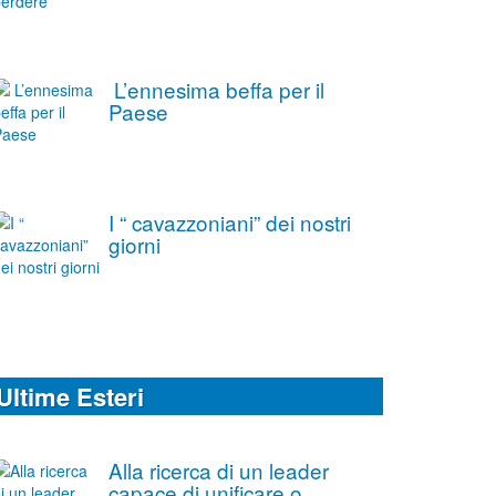
L’ennesima beffa per il
Paese
I “ cavazzoniani” dei nostri
giorni
Ultime Esteri
Alla ricerca di un leader
capace di unificare o,