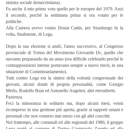
sinistra sociale democristiana).
Fu anche il mio primo voto quello per le europee del 1979. Anzi
il secondo, perché la settimana prima si era votato per le
politiche.
Alla Camera avevo votato Donat Cattin, per Strasburgo fu la
volta, finalmente, di Lega.
Dopo la sua elezione si andò, l'anno successivo, al Congresso
provinciale di Torino del Movimento Giovanile Dc, quello che
stavamo preparando da un anno (era difficile celebrarlo perché le
contrapposizioni interne portavano sempre a nuovi rinvii, in una
situazione di Commissariamento).
Tutti contro Lega era la sintesi della volontà congressuale dei
giovani, alcuni dotati di propria personalità, come Giorgio
Merlo, Rodolfo Buat ed Antonello Angeleri, altri eterodiretti.
Pazienza.
Feci la minoranza in solitario ma, dopo alcuni mesi, venni
ricompreso in una gestione più aperta, grazie ai rapporti umani e
personali che non vennero mai meno con gli altri coscritti.
Nel frattempo, alle comunali ed alle regionali del 1980, il gruppo
Lega portò al comune di Torino Giampaolo Zanetta ed alla