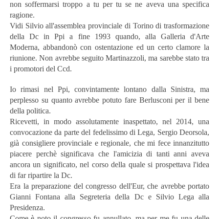
non soffermarsi troppo a tu per tu se ne aveva una specifica
ragione.
Vidi Silvio all'assemblea provinciale di Torino di trasformazione
della Dc in Ppi a fine 1993 quando, alla Galleria d'Arte
Moderna, abbandonò con ostentazione ed un certo clamore la
riunione. Non avrebbe seguito Martinazzoli, ma sarebbe stato tra
i promotori del Ccd.
Io rimasi nel Ppi, convintamente lontano dalla Sinistra, ma
perplesso su quanto avrebbe potuto fare Berlusconi per il bene
della politica.
Ricevetti, in modo assolutamente inaspettato, nel 2014, una
convocazione da parte del fedelissimo di Lega, Sergio Deorsola,
già consigliere provinciale e regionale, che mi fece innanzitutto
piacere perchè significava che l'amicizia di tanti anni aveva
ancora un significato, nel corso della quale si prospettava l'idea
di far ripartire la Dc.
Era la preparazione del congresso dell'Eur, che avrebbe portato
Gianni Fontana alla Segreteria della Dc e Silvio Lega alla
Presidenza.
Come è noto il congresso fu annullato, ma per me fu una delle