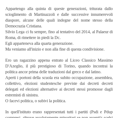
Appartengo alla quinta di queste generazioni, triturata dallo
scioglimento di Martinazzoli e dalle successive innumerevoli
diaspore, alcune delle quali indegne del nome stesso della
Democrazia Cristiana.
Silvio Lega ci fu sempre, fino al tentativo del 2014, al Palaeur di
Roma, di rimettere in piedi la Dc.
Egli apparteneva alla quarta generazione.
Ma veniamo all'inizio e non alla fine di questa condivisione.
Ero un ragazzino appena entrato al Liceo Classico Massimo
D'Azeglio, il più prestigioso di Torino, quando incontrai la
politica ancor prima delle traduzioni dal greco e dal latino.
Aperti i portoni della scuola era subito occupazione, assemblea,
collettivo, elezioni studentesche previste dai decreti decreti
delegati ed elezioni alternative ai decreti stessi promosse dagli
estremisti di sinistra.
O facevi politica, o subivi la politica.
In quell'istituto erano rappresentati tutti i partiti (Psdi e Pdup
compresi, altrove assolutamente minoritari se non assenti): scelsi