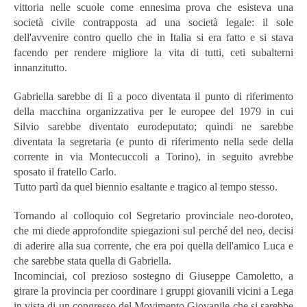
vittoria nelle scuole come ennesima prova che esisteva una
società civile contrapposta ad una società legale: il sole
dell'avvenire contro quello che in Italia si era fatto e si stava
facendo per rendere migliore la vita di tutti, ceti subalterni
innanzitutto.
Gabriella sarebbe di lì a poco diventata il punto di riferimento
della macchina organizzativa per le europee del 1979 in cui
Silvio sarebbe diventato eurodeputato; quindi ne sarebbe
diventata la segretaria (e punto di riferimento nella sede della
corrente in via Montecuccoli a Torino), in seguito avrebbe
sposato il fratello Carlo.
Tutto partì da quel biennio esaltante e tragico al tempo stesso.
Tornando al colloquio col Segretario provinciale neo-doroteo,
che mi diede approfondite spiegazioni sul perché del neo, decisi
di aderire alla sua corrente, che era poi quella dell'amico Luca e
che sarebbe stata quella di Gabriella.
Incominciai, col prezioso sostegno di Giuseppe Camoletto, a
girare la provincia per coordinare i gruppi giovanili vicini a Lega
in vista di un congresso del Movimento Giovanile che si sarebbe