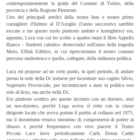
contemporaneamente la guida del Comune di Torino, della
provincia e della Regione Piemonte.
Uno dei principali artefici della nostra lista e nostro primo
consigliere d'Istituto al D'Azeglio (l'anno successivo sarebbe
toccato a me questo ruolo piuttosto ambito e lusinghiero) era,
appunto, Luca con cui ho scritto a quattro mani il libro Appello
Bianco - Studenti cattolico democratici nell'anno della tragedia
Moro, Effatà Editrice, in cui ripercorriamo il nostro comune
percorso studentesco e quello, collegato, della militanza politica.
Luca mi propone ad un certo punto, in quel periodo, di andare
presso la sede della Dc torinese per incontrare suo cugino Silvio,
Segretario Provinciale, per incominciare a stare in politica non
solo al liceo, ma anche nella Dc.
Ero piuttosto scettico per questo incontro con un doroteo, anzi
un neo-doroteo, perchè Lega aveva sì rotto con la classe
dirigente locale che aveva portato il partito al collasso nel 1975,
ma il doroteismo restava sinonimo di compromessi di potere al
ribasso e perchè frequentavo con vivo piacere il Teatro
Piccola Luce dove periodicamente Carlo Donat Cattin