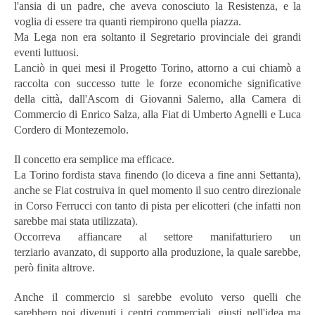
l'ansia di un padre, che aveva conosciuto la Resistenza, e la
voglia di essere tra quanti riempirono quella piazza.
Ma Lega non era soltanto il Segretario provinciale dei grandi
eventi luttuosi.
Lanciò in quei mesi il Progetto Torino, attorno a cui chiamò a
raccolta con successo tutte le forze economiche significative
della città, dall'Ascom di Giovanni Salerno, alla Camera di
Commercio di Enrico Salza, alla Fiat di Umberto Agnelli e Luca
Cordero di Montezemolo.
Il concetto era semplice ma efficace.
La Torino fordista stava finendo (lo diceva a fine anni Settanta),
anche se Fiat costruiva in quel momento il suo centro direzionale
in Corso Ferrucci con tanto di pista per elicotteri (che infatti non
sarebbe mai stata utilizzata).
Occorreva affiancare al settore manifatturiero un
terziario avanzato, di supporto alla produzione, la quale sarebbe,
però finita altrove.
Anche il commercio si sarebbe evoluto verso quelli che
sarebbero poi divenuti i centri commerciali, giusti nell'idea ma