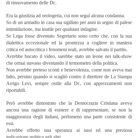
di rinnovamento delle Dc.
Era la giustizia ad orologeria, cui non seguì alcuna condanna.
So di un armadio in casa sua sigillato per anni in segno di palese
intimidazione, ma inutile per qualsiasi indagine.
Se Lega fosse diventato Segretario sono certo che, con la sua
dialettica eccezionale ed la prontezza a cogliere in maniera
critica ed autocritica i fenomeni reali, avrebbe salvato il partito.
Avrebbe bucato il video, sarebbe stato un leone nei talk-show
che ormai stavano diventando il termometro della politica.
Non avrebbe preteso sconti e benevolenza, come non aveva mai
fatto, persino quando si scagliò contro il direttore de La Stampa
Arrigo Levi, sempre ostile alla Dc, con apprezzamenti non
riportabili.
Però avrebbe dimostrato che la Democrazia Cristiana aveva
ancora una ragione di esistere e di rappresentare, se non la
maggioranza degli italiani, perlomeno una parte consistente di
essi.
Avrebbe offerto una speranza ai suoi ed una preziosa
indicazione politica agli altri.