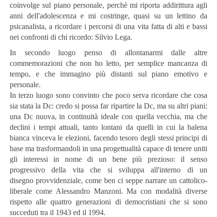
coinvolge sul piano personale, perchè mi riporta addirittura agli
anni dell'adolescenza e mi costringe, quasi su un lettino da
psicanalista, a ricordare i percorsi di una vita fatta di alti e bassi
nei confronti di chi ricordo: Silvio Lega.
In secondo luogo penso di allontanarmi dalle altre
commemorazioni che non ho letto, per semplice mancanza di
tempo, e che immagino più distanti sul piano emotivo e
personale.
In terzo luogo sono convinto che poco serva ricordare che cosa
sia stata la Dc: credo si possa far ripartire la Dc, ma su altri piani:
una Dc nuova, in continuità ideale con quella vecchia, ma che
declini i tempi attuali, tanto lontani da quelli in cui la balena
bianca vinceva le elezioni, facendo tesoro degli stessi principi di
base ma trasformandoli in una progettualità capace di tenere uniti
gli interessi in nome di un bene più prezioso: il senso
progressivo della vita che si sviluppa all'interno di un
disegno provvidenziale, come ben ci seppe narrare un cattolico-
liberale come Alessandro Manzoni. Ma con modalità diverse
rispetto alle quattro generazioni di democristiani che si sono
succeduti tra il 1943 ed il 1994.