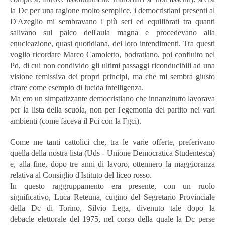
la Dc per una ragione molto semplice, i democristiani presenti al
D'Azeglio mi sembravano i più seri ed equilibrati tra quanti
salivano sul palco dell'aula magna e procedevano alla
enucleazione, quasi quotidiana, dei loro intendimenti. Tra questi
voglio ricordare Marco Camoletto, bodratiano, poi confluito nel
Pd, di cui non condivido gli ultimi passaggi riconducibili ad una
visione remissiva dei propri principi, ma che mi sembra giusto
citare come esempio di lucida intelligenza.
Ma ero un simpatizzante democristiano che innanzitutto lavorava
per la lista della scuola, non per l'egemonia del partito nei vari
ambienti (come faceva il Pci con la Fgci).
Come me tanti cattolici che, tra le varie offerte, preferivano
quella della nostra lista (Uds - Unione Democratica Studentesca)
e, alla fine, dopo tre anni di lavoro, ottennero la maggioranza
relativa al Consiglio d'Istituto del liceo rosso.
In questo raggruppamento era presente, con un ruolo
significativo, Luca Reteuna, cugino del Segretario Provinciale
della Dc di Torino, Silvio Lega, divenuto tale dopo la
debacle elettorale del 1975, nel corso della quale la Dc perse