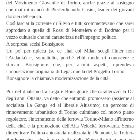
del Movimento Giovanile di Torino, anche grazie al sostegno
che mai mi mancò di Pierferdinando Casini, leader dei giovani
dorotei dell'epoca.
Così lasciai la corrente di Silvio e tutti scommettevano che sarei
approdato a quella di Rossi di Montelera o di Bodrato per il
vezzo culturale che mi caratterizza nell'impegno politico.
A sorpresa, scelsi Bonsignore.
Un po' per ripicca (se ce l'hai col Milan scegli l'Inter non
l'Atalanta) e, soprattutto, perché ebbi modo di conoscere e
stimare Bonsignore che, per alcuni aspetti, riprendeva
l'impostazione originaria di Lega: quella del Progetto Torino.
Bonsignore la chiamava modernizzazione della città.
Pur nel dualismo tra Lega e Bonsignore che caratterizzò la Dc
degli anni Ottanta, va detto che entrambi promossero (assieme al
socialista La Ganga ed al liberale Altissimo) un percorso di
rinnovamento urbanistico di Torino culminato col nuovo piano
regolatore, l'interramento della ferrovia Torino-Milano all'interno
della città e la promozione dell'Alta Velocità ferroviaria. Senza
dimenticare l'ultima autostrada realizzata in Piemonte, la Torino-
Bardonecchia, che è una tratta della Roma-Parigi e non un