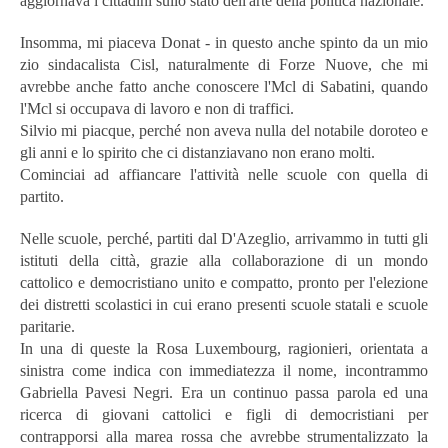
aggiornava i cittadini sullo stato dell'arte della politica nazionale.
Insomma, mi piaceva Donat - in questo anche spinto da un mio
zio sindacalista Cisl, naturalmente di Forze Nuove, che mi
avrebbe anche fatto anche conoscere l'Mcl di Sabatini, quando
l'Mcl si occupava di lavoro e non di traffici.
Silvio mi piacque, perché non aveva nulla del notabile doroteo e
gli anni e lo spirito che ci distanziavano non erano molti.
Cominciai ad affiancare l'attività nelle scuole con quella di
partito.
Nelle scuole, perché, partiti dal D'Azeglio, arrivammo in tutti gli
istituti della città, grazie alla collaborazione di un mondo
cattolico e democristiano unito e compatto, pronto per l'elezione
dei distretti scolastici in cui erano presenti scuole statali e scuole
paritarie.
In una di queste la Rosa Luxembourg, ragionieri, orientata a
sinistra come indica con immediatezza il nome, incontrammo
Gabriella Pavesi Negri. Era un continuo passa parola ed una
ricerca di giovani cattolici e figli di democristiani per
contrapporsi alla marea rossa che avrebbe strumentalizzato la