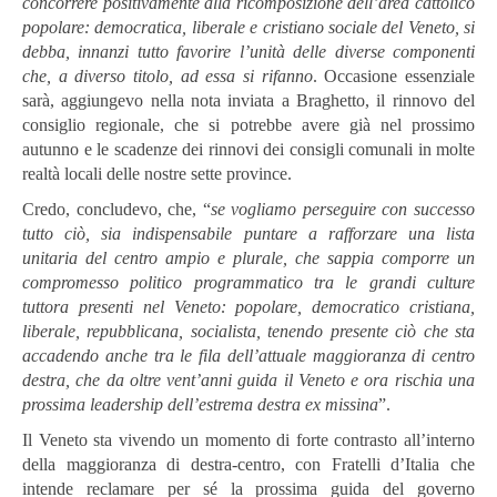
concorrere positivamente alla ricomposizione dell’area cattolico
popolare: democratica, liberale e cristiano sociale del Veneto, si
debba, innanzi tutto favorire l’unità delle diverse componenti
che, a diverso titolo, ad essa si rifanno
.
Occasione essenziale
sarà, aggiungevo nella nota inviata a Braghetto, il rinnovo del
consiglio regionale, che si potrebbe avere già nel prossimo
autunno e le scadenze dei rinnovi dei consigli comunali in molte
realtà locali delle nostre sette province.
Credo, concludevo, che, “
se vogliamo perseguire con successo
tutto ciò, sia indispensabile puntare a rafforzare una lista
unitaria del centro ampio e plurale, che sappia comporre un
compromesso politico programmatico tra le grandi culture
tuttora presenti nel Veneto: popolare, democratico cristiana,
liberale, repubblicana, socialista, tenendo presente ciò che sta
accadendo anche tra le fila dell’attuale maggioranza di centro
destra, che da oltre vent’anni guida il Veneto e ora rischia una
prossima leadership dell’estrema destra ex missina
”.
Il Veneto sta vivendo un momento di forte contrasto all’interno
della maggioranza di destra-centro, con Fratelli d’Italia che
intende reclamare per sé la prossima guida del governo