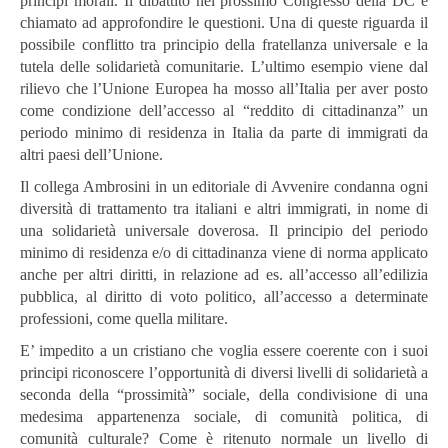
principi morali. Il dibattito nel prossimo Congresso della DC è
chiamato ad approfondire le questioni. Una di queste riguarda il
possibile conflitto tra principio della fratellanza universale e la
tutela delle solidarietà comunitarie. L’ultimo esempio viene dal
rilievo che l’Unione Europea ha mosso all’Italia per aver posto
come condizione dell’accesso al “reddito di cittadinanza” un
periodo minimo di residenza in Italia da parte di immigrati da
altri paesi dell’Unione.
Il collega Ambrosini in un editoriale di Avvenire condanna ogni
diversità di trattamento tra italiani e altri immigrati, in nome di
una solidarietà universale doverosa. Il principio del periodo
minimo di residenza e/o di cittadinanza viene di norma applicato
anche per altri diritti, in relazione ad es. all’accesso all’edilizia
pubblica, al diritto di voto politico, all’accesso a determinate
professioni, come quella militare.
E’ impedito a un cristiano che voglia essere coerente con i suoi
principi riconoscere l’opportunità di diversi livelli di solidarietà a
seconda della “prossimità” sociale, della condivisione di una
medesima appartenenza sociale, di comunità politica, di
comunità culturale? Come è ritenuto normale un livello di