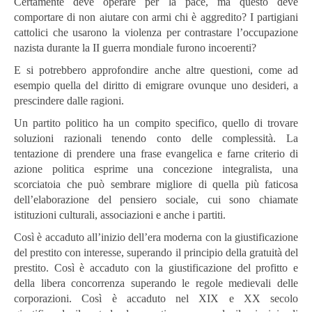
Certamente deve operare per la pace, ma questo deve
comportare di non aiutare con armi chi è aggredito? I partigiani
cattolici che usarono la violenza per contrastare l’occupazione
nazista durante la II guerra mondiale furono incoerenti?
E si potrebbero approfondire anche altre questioni, come ad
esempio quella del diritto di emigrare ovunque uno desideri, a
prescindere dalle ragioni.
Un partito politico ha un compito specifico, quello di trovare
soluzioni razionali tenendo conto delle complessità. La
tentazione di prendere una frase evangelica e farne criterio di
azione politica esprime una concezione integralista, una
scorciatoia che può sembrare migliore di quella più faticosa
dell’elaborazione del pensiero sociale, cui sono chiamate
istituzioni culturali, associazioni e anche i partiti.
Così è accaduto all’inizio dell’era moderna con la giustificazione
del prestito con interesse, superando il principio della gratuità del
prestito. Così è accaduto con la giustificazione del profitto e
della libera concorrenza superando le regole medievali delle
corporazioni. Così è accaduto nel XIX e XX secolo