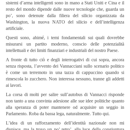
sistemi d’arma intelligenti sono in mano a Stati Uniti e Cina e il
resto del mondo dipende dalle nuove tecnologie che, guarda un
po’, sono detenute dalla filiera del silicio organizzata da
Washington, la nuova NATO del silicio e dell’intelligenza
artificiale.
Questi sono, ahimé, i temi fondamentali sui quali dovrebbe
misurarsi un partito moderno, conscio delle potenzialità
intellettuali e dei limiti finanziari e industriali del nostro Paese.
A fronte di tutto ciò e degli interrogativi di cui sopra, ancora
senza risposta, l’avvento dei Vannacciani sullo scenario politico
è come un terremoto in una tazza di cappuccino quando si
rimescola lo zucchero. Non interessa nessuno, tranne gli addetti
ai lavori.
La corsa di molti per salire sull’autobus di Vannacci risponde
non tanto a una convinta adesione alle sue idee politiche quanto
alla speranza di poter mantenere od acquisire un seggio in
Parlamento. Roba da bassa lega, naturalmente. Tutto qui.
L’idea di un rafforzamento dell’identità nazionale non mi
dispiace, ma la trovo un po’ retro’, alla luce della congiuntura