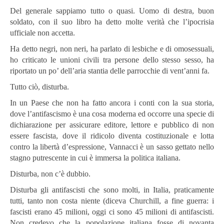
Del generale sappiamo tutto o quasi. Uomo di destra, buon
soldato, con il suo libro ha detto molte verità che l’ipocrisia
ufficiale non accetta.
Ha detto negri, non neri, ha parlato di lesbiche e di omosessuali,
ho criticato le unioni civili tra persone dello stesso sesso, ha
riportato un po’ dell’aria stantia delle parrocchie di vent’anni fa.
Tutto ciò, disturba.
In un Paese che non ha fatto ancora i conti con la sua storia,
dove l’antifascismo è una cosa moderna ed occorre una specie di
dichiarazione per assicurare editore, lettore e pubblico di non
essere fascista, dove il ridicolo diventa costituzionale e lotta
contro la libertà d’espressione, Vannacci è un sasso gettato nello
stagno putrescente in cui è immersa la politica italiana.
Disturba, non c’è dubbio.
Disturba gli antifascisti che sono molti, in Italia, praticamente
tutti, tanto non costa niente (diceva Churchill, a fine guerra: i
fascisti erano 45 milioni, oggi ci sono 45 milioni di antifascisti.
Non credevo che la popolazione italiana fosse di novanta