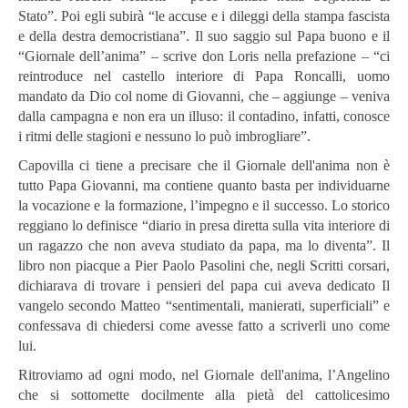
Stato”. Poi egli subirà “le accuse e i dileggi della stampa fascista
e della destra democristiana”. Il suo saggio sul Papa buono e il
“Giornale dell’anima” – scrive don Loris nella prefazione – “ci
reintroduce nel castello interiore di Papa Roncalli, uomo
mandato da Dio col nome di Giovanni, che – aggiunge – veniva
dalla campagna e non era un illuso: il contadino, infatti, conosce
i ritmi delle stagioni e nessuno lo può imbrogliare”.
Capovilla ci tiene a precisare che il Giornale dell'anima non è
tutto Papa Giovanni, ma contiene quanto basta per individuarne
la vocazione e la formazione, l’impegno e il successo. Lo storico
reggiano lo definisce “diario in presa diretta sulla vita interiore di
un ragazzo che non aveva studiato da papa, ma lo diventa”. Il
libro non piacque a Pier Paolo Pasolini che, negli Scritti corsari,
dichiarava di trovare i pensieri del papa cui aveva dedicato Il
vangelo secondo Matteo “sentimentali, manierati, superficiali” e
confessava di chiedersi come avesse fatto a scriverli uno come
lui.
Ritroviamo ad ogni modo, nel Giornale dell'anima, l’Angelino
che si sottomette docilmente alla pietà del cattolicesimo