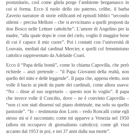
postunitario, così come gliela porge l’ambiente bergamasco in
cui si forma. Ecco il ruolo dello zio paterno, celibe, il barba
Zaverio narratore di storie edificanti ed episodi biblici “secondo
stilemi – precisa Melloni – che si avvicinano a quelli proposti da
don Bosco nelle Letture cattoliche”. L’amore di Angelino per la
madre, “alla quale dopo le cose del cielo, voglio il maggior bene
di cui è capace il mio cuore”. Poi i contatti con l’università di
Louvain, mediati dal cardinal Mercier, e quelli col femminismo
cattolico rappresentato da Adelaide Coari.
Ecco il “Papa della bontà”, come lo chiama Capovilla, che però
richiede – anzi pretende – “il Papa Giovanni della realtà, non
quello del mito e delle leggende”. Il papa che, appena eletto, non
volle il bacio ai piedi da parte dei cardinali, come allora usava:
“No – disse al suo segretario – questo non lo voglio”. Il papa
che invece volle il Concilio, dove – ne è convinto Capovilla –
“non ci son stati dissensi sul piano dottrinale, ma solo su quello
pastorale”. “Io – testimonia don Loris – vedo Roncalli come egli
stesso mi si è raccontato; come mi apparve a Venezia nel 1950
(allora mi occupavo di giornalismo cattolico); come gli vissi
accanto dal 1953 in poi, e nei 37 anni dalla sua morte”.