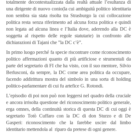
totalmente decontestualizzata dalla realtà attuale l’esultanza di
una dirigente di nuovo conio(la cui ambiguità politico identitaria
non sembra sia stata risolta tra Strasburgo la cui collocazione
politica resta senza riferimento ad alcuna forza politica e quindi
non legata ad alcuna linea e l’Italia dove, aderendo alla DC è
soggetta al rispetto delle regole statutarie) in confronto alle
dichiarazioni di Tajani che ”la DC c’è”.
In primo luogo perché fa specie riscontrare come riconoscimento
politico affermazioni quanto di più artificiose e strumentali da
parte del segretario di FI che ha visto, con il suo mentore, Silvio
Berlusconi, da sempre, la DC come area politica da occupare,
facendo addirittura mostra del simbolo in una sorta di holding
politico-parlamentare di cui fu artefice G. Rotondi.
L’episodio di poi non può non leggersi nel quadro della cruciale
e ancora irrisolta questione del riconoscimento politico generale,
erga omnes, della continuità storica di questa DC di cui oggi è
segretario Totò Cuffaro con la DC di don Sturzo e di De
Gasperi: riconoscimento che la farebbe uscire dal limbo
identitario mettendola al riparo da pretese di ogni genere.