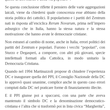
Se questa conclusione riflette il pensiero delle varie aggregazioni
laicali, viene da chiedersi quale conoscenza esse abbiano della
storia politica dei cattolici. Il popolarismo e i partiti del Zentrum
nati in risposta all’enciclica
Rerum Novarum
, prima nell’impero
asburgico che in Italia, hanno la stessa natura e la stessa
motivazione che hanno avute le democrazie cristiane.
Non estranei al cambio di nome, anche in Italia, errori politici dei
partiti del Zentrum e popolari. Furono i vecchi “popolari”, con
Sturzo e Degasperi, a comporre, con altri più giovani, specie
intellettuali formati alla Cattolica, in modo unitario la
Democrazia Cristiana.
Quando nel 1994 Martinazzoli propose di chiudere l’esperienza
DC e inaugurare quella del PPI, il Consiglio Nazionale della DC
lo approvò quasi unanime, complice anche in questo caso errori
compiuti dalla DC nel praticare forme di finanziamento illecite.
E il PPI giunse poi a spaccarsi, con una parte che aveva
mantenuto il simbolo DC e la denominazione democratico-
cristiana e l’altra che si trasformò poi in lista civica “Margherita”,