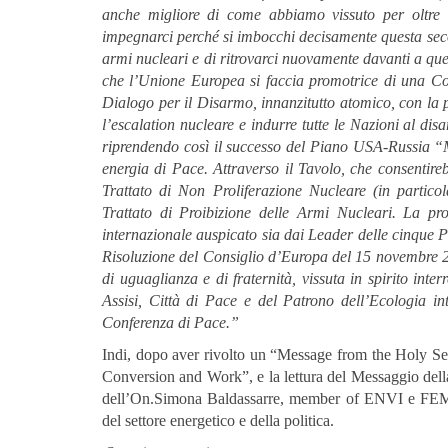
anche migliore di come abbiamo vissuto per oltre
impegnarci perché si imbocchi decisamente questa secon
armi nucleari e di ritrovarci nuovamente davanti a que
che l’Unione Europea si faccia promotrice di una Co
Dialogo per il Disarmo, innanzitutto atomico, con la p
l’escalation nucleare e indurre tutte le Nazioni al dis
riprendendo così il successo del Piano USA-Russia 
energia di Pace.
Attraverso il Tavolo, che consentireb
Trattato di Non Proliferazione Nucleare (in partico
Trattato di Proibizione delle Armi Nucleari.
La pro
internazionale auspicato sia dai Leader delle cinque Po
Risoluzione del Consiglio d’Europa del 15 novembre
di uguaglianza e di fraternità, vissuta in spirito in
Assisi, Città di Pace e del Patrono dell’Ecologia in
Conferenza di Pace.”
Indi, dopo aver rivolto un “Message from the Holy S
Conversion and Work”,
e la lettura del Messaggio de
dell’On.Simona Baldassarre, member of ENVI e F
del settore energetico e della politica.