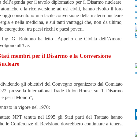
 dell’agenda per il tavolo diplomatico per il Disarmo nucleare,
 atomiche e la riconversione ad usi civili, hanno rivolto il loro
e oggi consentono una facile conversione della materia nucleare
nergia e nella medicina, e sui tanti vantaggi che, non da ultimo,
o energetico, tra paesi ricchi e paesi poveri.
e Ing. G. Rotunno ha letto l'Appello che Civiltà dell’Amore,
rivolgono all’Ue:
 Stati membri
per il Disarmo e la Conversione
Nucleare
dividendo gli obiettivi del Convegno organizzato dal Comitato
022, presso la International Trade Union House, su “Il Disarmo
a e per il Mondo”;
entrato in vigore nel 1970;
attato NPT tenuta nel 1995 gli Stati parti del Trattato hanno
che le Conferenze di Revisione dovrebbero continuare a tenersi