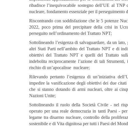
ribadisce l’inequivocabile sostegno dell’UE al TNP 
nucleare, fondamento essenziale per il perseguimento de
Riscontrando con soddisfazione che le 5 potenze Nucle
2022, poco prima del precipitare della crisi in Uc
perseguito nell’ordinamento del Trattato NPT;
Sottolineando l’esigenza di salvaguardare, da un lato, 
altri Stati Parti nell’ambito del Trattato NPT e di indi
obiettivi del Trattato NPT e quelli del Trattato su
indebolita reciprocamente l’azione di tali Strumenti, i
rischio di un’apocalisse nucleare;
Rilevando pertanto l’esigenza di un’iniziativa del
impedire la vanificazione degli obiettivi dei due cita
che si stanno dotando di armi nucleari, oltre ai ci
Nazioni Unite;
Sottolineando il ruolo della Società Civile - nel risp
operato per una reale democrazia in tanti Paesi - per
legame tra disarmo nucleare, controllo della prolifer
sostenibile e di Vita dignitosa per tutti i Paesi del Mon