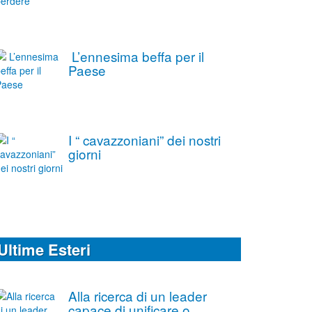
L’ennesima beffa per il
Paese
I “ cavazzoniani” dei nostri
giorni
Ultime Esteri
Alla ricerca di un leader
capace di unificare o,