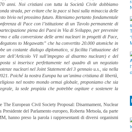
 70 anni.
Noi cristiani con tutta la Società Civile dobbiamo
da strada, per evitare che la pace si basi sulla minaccia delle
sto bivio nel prossimo futuro.
Riteniamo pertanto fondamentale
nferenza di Pace con l’istituzione di un Tavolo permanente di
artecipazione piena dei Paesi in Via di Sviluppo, per prevenire
armo e alla conversione delle armi nucleari in progetti di Pace,
“Megatons to Megawatts” che ha convertito 20.000 atomiche in
be un costante dialogo diplomatico, si facilita l’attuazione del
lare dell’Articolo VI sull’impegno al disarmo nucleare) e del
posta si inserisce perfettamente nel quadro di un negoziato
tenze nucleari nel Joint Statement del 3 gennaio u.s., sia nella
 2021.
Poiché la nostra Europa ha un’anima cristiana di libertà,
terreligioso nel nostro mondo ormai globale, proponiamo che sia
tegrale, la sede propizia che potrebbe ospitare e sostenere la
ee The European Civil Society Proposal: Disarmament, Nuclear
lla Presidente del Parlamento europeo, Roberta Metsola, da parte
EMM,
hanno preso la parola i rappresentanti di diversi organismi