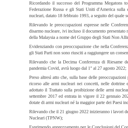
Ricordando il successo del Programma Megatons to 
Federazione Russa e gli Stati Uniti d'America sulla di
nucleari, datato 18 febbraio 1993, a seguito del quale s
Rilevando le preoccupazioni espresse nelle Conferenz
disarmo nucleare, ivi incluso il documento presentato 
della Malaysia a nome del Gruppo degli Stati Non Allin
Evidenziando con preoccupazione che nella Conferenza
gli Stati Parti non sono riusciti a raggiungere un cons
Rilevando che la Decima Conferenza di Riesame del 
pandemia Covid, avrà luogo dal 1° al 27 agosto 2022;
Preso altresì atto che, sulla base delle preoccupazioni
ricorso alle armi nucleari nei concetti, nelle dottrine 
adottato il Trattato sulla proibizione delle armi nucl
settembre 2017 ed entrata in vigore il 22 gennaio 20
dotate di armi nucleari né la maggior parte dei Paesi ind
Rilevando che il 21 giugno 2022 inizieranno i lavori de
Nucleari (TPNW);
Esprimendo apprezzamento per le Conclusioni del Cons