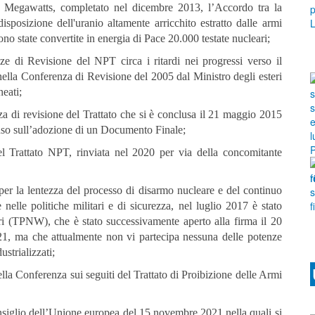
Megawatts, completato nel dicembre 2013, l’Accordo tra la
sposizione dell'uranio altamente arricchito estratto dalle armi
ono state convertite in energia di Pace 20.000 testate nucleari;
e di Revisione del NPT circa i ritardi nei progressi verso il
nella Conferenza di Revisione del 2005 dal Ministro degli esteri
eati;
 di revisione del Trattato che si è conclusa il 21 maggio 2015
enso sull’adozione di un Documento Finale;
Trattato NPT, rinviata nel 2020 per via della concomitante
 per la lentezza del processo di disarmo nucleare e del continuo
e nelle politiche militari e di sicurezza, nel luglio 2017 è stato
eari (TPNW), che è stato successivamente aperto alla firma il 20
21, ma che attualmente non vi partecipa nessuna delle potenze
ustrializzati;
lla Conferenza sui seguiti del Trattato di Proibizione delle Armi
iglio dell’Unione europea del 15 novembre 2021 nella quali si