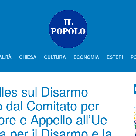
ALITÀ
CHIESA
CULTURA
ECONOMIA
ESTERI
PO
les sul Disarmo
 dal Comitato per
ore e Appello all’Ue
 per il Disarmo e la