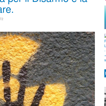
are.
272