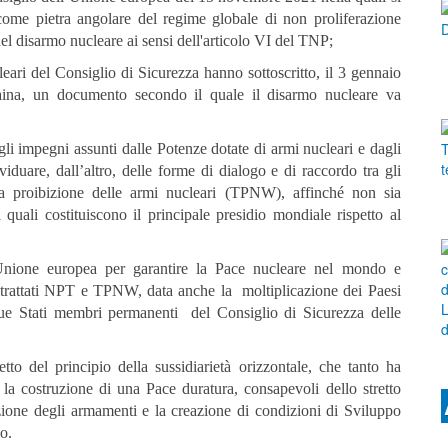
come pietra angolare del regime globale di non proliferazione
l disarmo nucleare ai sensi dell'articolo VI del TNP;
ari del Consiglio di Sicurezza hanno sottoscritto, il 3 gennaio
raina, un documento secondo il quale il disarmo nucleare va
gli impegni assunti dalle Potenze dotate di armi nucleari e dagli
viduare, dall’altro, delle forme di dialogo e di raccordo tra gli
lla proibizione delle armi nucleari (TPNW), affinché non sia
 quali costituiscono il principale presidio mondiale rispetto al
l’Unione europea per garantire la Pace nucleare nel mondo e
ti trattati NPT e TPNW, data anche la moltiplicazione dei Paesi
nque Stati membri permanenti del Consiglio di Sicurezza delle
etto del principio della sussidiarietà orizzontale, che tanto ha
 la costruzione di una Pace duratura, consapevoli dello stretto
azione degli armamenti e la creazione di condizioni di Sviluppo
do.