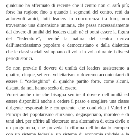
qualcuno ha affermato di recente che il centro non ci sarà più;
forse ha ragione fino a quando i segmenti del centro, retti da
autorevoli amici, tutti leaders in concorrenza tra loro, non
troveranno una dimensione unitaria, che passa necessariamente
dal dovere di umiltà dei leaders citati; né ci potrà essere la figura
del “federatore”, perché la natura del centro deriva
dall’interclassismo popolare e democristiano e dalla dialettica
che le classi sociali sviluppano di volta in volta durante i diversi
periodi storici.
Se non prevale il dovere di umiltà dei leaders assisteremo a
quattro, cinque, sei ecc. velleitarismi o dovremo accontentarci di
essere il “cadreghino” di qualche partito forte, come alcuni,
distanti da noi, hanno scelto di essere.
Vorrei anche dire che bisogna sentire il dovere dell’umiltà ed
essere disponibili anche a cedere il passo e scegliere una classe
dirigente responsabile e competente, che condivida i Valori e i
Principi del popolarismo sturziano, degasperiano, moroteo e di
tanti altri, per offrire all’elettorato una alternativa di etica civile e
un programma, che preveda la riforma dell’impianto europeo
con un sistema federale, un sistema di economia solidale e la