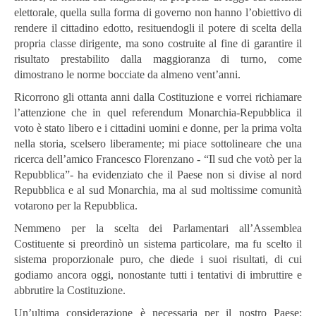
elettorale, quella sulla forma di governo non hanno l’obiettivo di
rendere il cittadino edotto, resituendogli il potere di scelta della
propria classe dirigente, ma sono costruite al fine di garantire il
risultato prestabilito dalla maggioranza di turno, come
dimostrano le norme bocciate da almeno vent’anni.
Ricorrono gli ottanta anni dalla Costituzione e vorrei richiamare
l’attenzione che in quel referendum Monarchia-Repubblica il
voto è stato libero e i cittadini uomini e donne, per la prima volta
nella storia, scelsero liberamente; mi piace sottolineare che una
ricerca dell’amico Francesco Florenzano - “Il sud che votò per la
Repubblica”- ha evidenziato che il Paese non si divise al nord
Repubblica e al sud Monarchia, ma al sud moltissime comunità
votarono per la Repubblica.
Nemmeno per la scelta dei Parlamentari all’Assemblea
Costituente si preordinò un sistema particolare, ma fu scelto il
sistema proporzionale puro, che diede i suoi risultati, di cui
godiamo ancora oggi, nonostante tutti i tentativi di imbruttire e
abbrutire la Costituzione.
Un’ultima considerazione è necessaria per il nostro Paese: