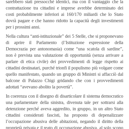
sarebbero stati pressocché identici, ma con il vantaggio che la
contrattazione tra cittadini e imprese avrebbe determinato dei
costi probabilmente inferiori ai 160/170 miliardi che lo Stato
dovrà pagare e che hanno ridotto la capacità degli investimenti
per i prossimi anni.
Nella cultura “anti-istituzionale” dei 5 Stelle, che si proponevano
di aprire il Parlamento (l’Istituzione espressione della
Democrazia per antonomasia) come “una scatola di sardine”,
non è prevista una valutazione di opportunità (senza arrivare a
parlare di etica civile) dei provvedimenti di legge rispetto ai
cittadini destinatari, purché trionfi il populismo più volgare come
quello manifestato, quando un gruppo di Ministri si affacciò dal
balcone di Palazzo Chigi gridando che con i provvedimenti
adottati “avevano abolito la povertà”.
In coerenza con il disegno di disarticolare il sistema democratico
una parlamentare della sinistra, divenuta tale per sottrarsi alla
detenzione perché aveva aggredito, in gruppo, in un altro Stato
cittadini considerati fascisti, ha proposto di depenalizzare
l’occupazione abusiva delle abitazioni, negando il diritto della
proprietà privata e il reato di occupazione abusiva, al solo scopo