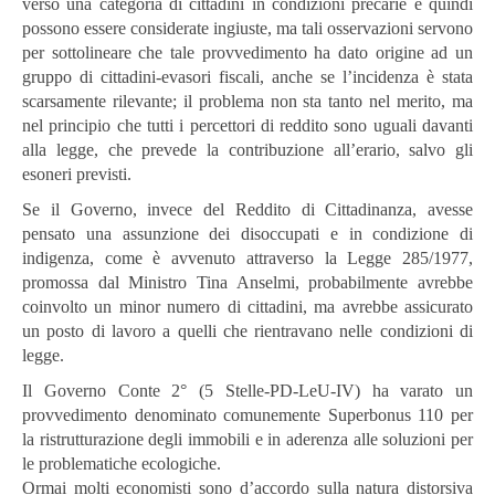
verso una categoria di cittadini in condizioni precarie e quindi
possono essere considerate ingiuste, ma tali osservazioni servono
per sottolineare che tale provvedimento ha dato origine ad un
gruppo di cittadini-evasori fiscali, anche se l’incidenza è stata
scarsamente rilevante; il problema non sta tanto nel merito, ma
nel principio che tutti i percettori di reddito sono uguali davanti
alla legge, che prevede la contribuzione all’erario, salvo gli
esoneri previsti.
Se il Governo, invece del Reddito di Cittadinanza, avesse
pensato una assunzione dei disoccupati e in condizione di
indigenza, come è avvenuto attraverso la Legge 285/1977,
promossa dal Ministro Tina Anselmi, probabilmente avrebbe
coinvolto un minor numero di cittadini, ma avrebbe assicurato
un posto di lavoro a quelli che rientravano nelle condizioni di
legge.
Il Governo Conte 2° (5 Stelle-PD-LeU-IV) ha varato un
provvedimento denominato comunemente Superbonus 110 per
la ristrutturazione degli immobili e in aderenza alle soluzioni per
le problematiche ecologiche.
Ormai molti economisti sono d’accordo sulla natura distorsiva