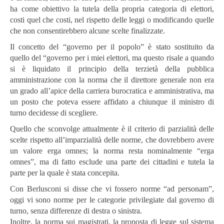
ha come obiettivo la tutela della propria categoria di elettori,
costi quel che costi, nel rispetto delle leggi o modificando quelle
che non consentirebbero alcune scelte finalizzate.
Il concetto del “governo per il popolo” è stato sostituito da
quello del “governo per i miei elettori, ma questo risale a quando
si è liquidato il principio della terzietà della pubblica
amministrazione con la norma che il direttore generale non era
un grado all’apice della carriera burocratica e amministrativa, ma
un posto che poteva essere affidato a chiunque il ministro di
turno decidesse di scegliere.
Quello che sconvolge attualmente è il criterio di parzialità delle
scelte rispetto all’imparzialità delle norme, che dovrebbero avere
un valore erga omnes; la norma resta nominalmente “erga
omnes”, ma di fatto esclude una parte dei cittadini e tutela la
parte per la quale è stata concepita.
Con Berlusconi si disse che vi fossero norme “ad personam”,
oggi vi sono norme per le categorie privilegiate dal governo di
turno, senza differenze di destra o sinistra.
Inoltre, la norma sui magistrati, la proposta di legge sul sistema