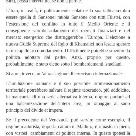
Siria, possa intervenire, se non a parole.
L’Iran, in realtà, è politicamente isolato e la sua tattica sembra
essere quella di Sansone: muoia Sansone con tutti Filistei, con
l’estensione del conflitto in tutto il Medio Oriente e il
conseguente scombussolamento dei mercati finanziari e del
mercato energetico che distruggerebbe l’Europa. L’elezione a
nuova Guida Suprema del figlio di Khamanei non lascia sperare
in un rapido accomodamento. Difficilmente potrebbe smentire la
politica adottata dal padre. Anzi, proprio per questo,
probabilmente, è stato eletto sotto i bombardamenti israeliani.
Si apre, invece, un’altra stagione di terrorismo internazionale.
L’umiliazione iraniana e il suo possibile ridimensionamento
territoriale potrebbero salvare il regime teocratico, più addolcito,
in mancanza di una seria alternativa interna, oppure portare ad
una balcanizzazione dell’intera area, in omaggio al sano
principio del divide et impera.
Se il precedente del Venezuela può servire come esempio, il
regime madurista, dopo la cattura di Maduro, è rimasto in piedi,
con vistosi cambiamenti di politica interna. In questa ipotesi la