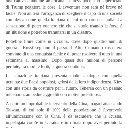
una cattiva abitudine americana. Il pressapochismo superficiale
di Trump peggiora le cose. L’avventura non sarà né breve né
facile. Non aiuterà l’arroganza di scegliere il capo di una società
complessa come quella iraniana di cui non conosce nulla. La
sensazione di poter ottenere ciò che si vuole usando la forza è
un’illusione e potrebbe tramutarsi in un disastro.
Potrebbe finire come in Ucraina, dove dopo quattro anni di
guerra i Russi segnano il passo. L’Alto Comando russo era
convinto di una conquista facile e di poter risolvere il tutto in una
settimana al massimo. Dopo quasi due milioni di persone
perdute, tra morti e feriti, la guerra continua.
La situazione iraniana presenta molte analogie con quella
ucraina: due Paesi popolosi, gelosi della loro indipendenza, Kiev
con una storia da costruire per il futuro, Teheran con un passato
millenario, ambedue aggrediti con motivi pretestuosi.
A parte un improbabile intervento della Cina, magari attaccando
Taiwan, di cui solo il 10% della popolazione è favorevole
all’unificazione con la Cina, è da escludere che la Russia,
impelagata com’è in Ucraina e in ritirata dopo aver perduto la