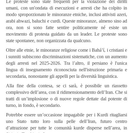
Le proteste sono state frequenti per la violazione dei diritti
umani, con un'ondata di esecuzioni e arresti che ha colpito in
modo sproporzionato le minoranze etniche, inclusi attivisti azeri,
arabi ahwazi, baluchi e curdi. Queste minoranze, almeno sino ad
ora, non si sono fatte sentire politicamente né esiste un
movimento di protesta guidato da un leader. Le proteste sono
state spontanee, non organizzata da qualcuno.
Oltre alle etnie, le minoranze religiose come i Baháʼí, i cristiani e
i sunniti subiscono discriminazioni sistematiche, con un aumento
degli arresti nel 2025-2026. Tra l’altro, il persiano è l'unica
lingua di insegnamento riconosciuta nell'istruzione primaria e
secondaria, nonostante gli appelli per la diversità linguistica.
Alla fine della contesa, se ci sarà, è possibile un riassetto
complessivo dell’area, con il ridimensionamento dell’Iran. Che si
tratti di un’implosione o di nuove regole dettate dal potente di
turno, in fondo, è secondario.
Potrebbe essere un’occasione impagabile per i Kurdi ritagliarsi
uno Stato tutto loro sulla pelle dell’Iran, futuro centro
d’attrazione per tutte le comunità kurde disperse nell’area, in