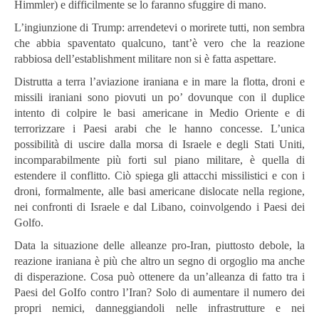
Himmler) e difficilmente se lo faranno sfuggire di mano.
L’ingiunzione di Trump: arrendetevi o morirete tutti, non sembra
che abbia spaventato qualcuno, tant’è vero che la reazione
rabbiosa dell’establishment militare non si è fatta aspettare.
Distrutta a terra l’aviazione iraniana e in mare la flotta, droni e
missili iraniani sono piovuti un po’ dovunque con il duplice
intento di colpire le basi americane in Medio Oriente e di
terrorizzare i Paesi arabi che le hanno concesse. L’unica
possibilità di uscire dalla morsa di Israele e degli Stati Uniti,
incomparabilmente più forti sul piano militare, è quella di
estendere il conflitto. Ciò spiega gli attacchi missilistici e con i
droni, formalmente, alle basi americane dislocate nella regione,
nei confronti di Israele e dal Libano, coinvolgendo i Paesi dei
Golfo.
Data la situazione delle alleanze pro-Iran, piuttosto debole, la
reazione iraniana è più che altro un segno di orgoglio ma anche
di disperazione. Cosa può ottenere da un’alleanza di fatto tra i
Paesi del GoIfo contro l’Iran? Solo di aumentare il numero dei
propri nemici, danneggiandoli nelle infrastrutture e nei