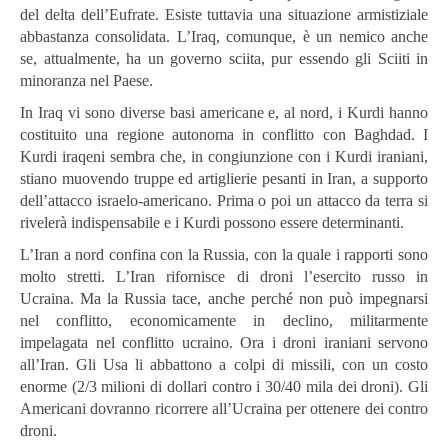
del delta dell’Eufrate. Esiste tuttavia una situazione armistiziale
abbastanza consolidata. L’Iraq, comunque, è un nemico anche
se, attualmente, ha un governo sciita, pur essendo gli Sciiti in
minoranza nel Paese.
In Iraq vi sono diverse basi americane e, al nord, i Kurdi hanno
costituito una regione autonoma in conflitto con Baghdad. I
Kurdi iraqeni sembra che, in congiunzione con i Kurdi iraniani,
stiano muovendo truppe ed artiglierie pesanti in Iran, a supporto
dell’attacco israelo-americano. Prima o poi un attacco da terra si
rivelerà indispensabile e i Kurdi possono essere determinanti.
L’Iran a nord confina con la Russia, con la quale i rapporti sono
molto stretti. L’Iran rifornisce di droni l’esercito russo in
Ucraina. Ma la Russia tace, anche perché non può impegnarsi
nel conflitto, economicamente in declino, militarmente
impelagata nel conflitto ucraino. Ora i droni iraniani servono
all’Iran. Gli Usa li abbattono a colpi di missili, con un costo
enorme (2/3 milioni di dollari contro i 30/40 mila dei droni). Gli
Americani dovranno ricorrere all’Ucraina per ottenere dei contro
droni.