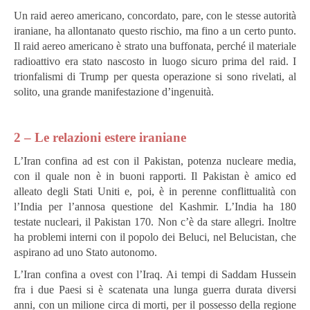
Un raid aereo americano, concordato, pare, con le stesse autorità
iraniane, ha allontanato questo rischio, ma fino a un certo punto.
Il raid aereo americano è strato una buffonata, perché il materiale
radioattivo era stato nascosto in luogo sicuro prima del raid. I
trionfalismi di Trump per questa operazione si sono rivelati, al
solito, una grande manifestazione d’ingenuità.
2 – Le relazioni estere iraniane
L’Iran confina ad est con il Pakistan, potenza nucleare media,
con il quale non è in buoni rapporti. Il Pakistan è amico ed
alleato degli Stati Uniti e, poi, è in perenne conflittualità con
l’India per l’annosa questione del Kashmir. L’India ha 180
testate nucleari, il Pakistan 170. Non c’è da stare allegri. Inoltre
ha problemi interni con il popolo dei Beluci, nel Belucistan, che
aspirano ad uno Stato autonomo.
L’Iran confina a ovest con l’Iraq. Ai tempi di Saddam Hussein
fra i due Paesi si è scatenata una lunga guerra durata diversi
anni, con un milione circa di morti, per il possesso della regione