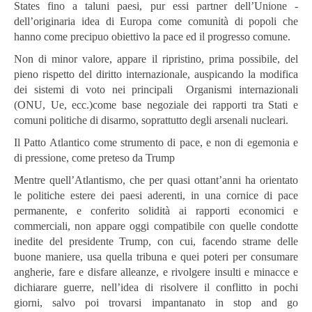
States fino a taluni paesi, pur essi partner dell’Unione -
dell’originaria idea di Europa come comunità di popoli che
hanno come precipuo obiettivo la pace ed il progresso comune.
Non di minor valore, appare il ripristino, prima possibile, del
pieno rispetto del diritto internazionale, auspicando la modifica
dei sistemi di voto nei principali Organismi internazionali
(ONU, Ue, ecc.)come base negoziale dei rapporti tra Stati e
comuni politiche di disarmo, soprattutto degli arsenali nucleari.
Il Patto Atlantico come strumento di pace, e non di egemonia e
di pressione, come preteso da Trump
Mentre quell’Atlantismo, che per quasi ottant’anni ha orientato
le politiche estere dei paesi aderenti, in una cornice di pace
permanente, e conferito solidità ai rapporti economici e
commerciali, non appare oggi compatibile con quelle condotte
inedite del presidente Trump, con cui, facendo strame delle
buone maniere, usa quella tribuna e quei poteri per consumare
angherie, fare e disfare alleanze, e rivolgere insulti e minacce e
dichiarare guerre, nell’idea di risolvere il conflitto in pochi
giorni, salvo poi trovarsi impantanato in stop and go