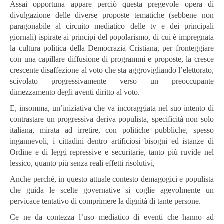
Assai opportuna appare perciò questa pregevole opera di
divulgazione delle diverse proposte tematiche (sebbene non
paragonabile al circuito mediatico delle tv e dei principali
giornali) ispirate ai principi del popolarismo, di cui è impregnata
la cultura politica della Democrazia Cristiana, per fronteggiare
con una capillare diffusione di programmi e proposte, la cresce
crescente disaffezione al voto che sta aggrovigliando l’elettorato,
scivolato progressivamente verso un preoccupante
dimezzamento degli aventi diritto al voto.
E, insomma, un’iniziativa che va incoraggiata nel suo intento di
contrastare un progressiva deriva populista, specificità non solo
italiana, mirata ad irretire, con politiche pubbliche, spesso
ingannevoli, i cittadini dentro artificiosi bisogni ed istanze di
Ordine e di leggi repressive e securitarie, tanto più ruvide nel
lessico, quanto più senza reali effetti risolutivi,
Anche perché, in questo attuale contesto demagogici e populista
che guida le scelte governative si coglie agevolmente un
pervicace tentativo di comprimere la dignità di tante persone.
Ce ne da contezza l’uso mediatico di eventi che hanno ad