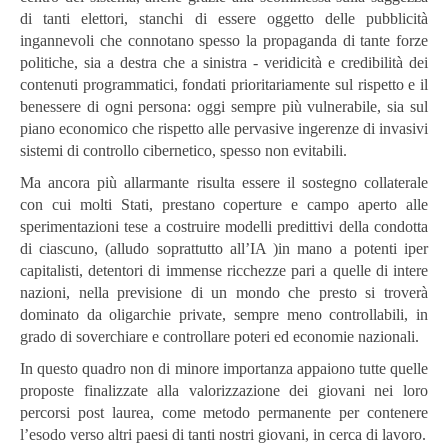
di tanti elettori, stanchi di essere oggetto delle pubblicità
ingannevoli che connotano spesso la propaganda di tante forze
politiche, sia a destra che a sinistra - veridicità e credibilità dei
contenuti programmatici, fondati prioritariamente sul rispetto e il
benessere di ogni persona: oggi sempre più vulnerabile, sia sul
piano economico che rispetto alle pervasive ingerenze di invasivi
sistemi di controllo cibernetico, spesso non evitabili.
Ma ancora più allarmante risulta essere il sostegno collaterale
con cui molti Stati, prestano coperture e campo aperto alle
sperimentazioni tese a costruire modelli predittivi della condotta
di ciascuno, (alludo soprattutto all’IA )in mano a potenti iper
capitalisti, detentori di immense ricchezze pari a quelle di intere
nazioni, nella previsione di un mondo che presto si troverà
dominato da oligarchie private, sempre meno controllabili, in
grado di soverchiare e controllare poteri ed economie nazionali.
In questo quadro non di minore importanza appaiono tutte quelle
proposte finalizzate alla valorizzazione dei giovani nei loro
percorsi post laurea, come metodo permanente per contenere
l’esodo verso altri paesi di tanti nostri giovani, in cerca di lavoro.