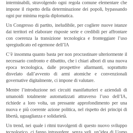
interminabili, stravolgendo ogni regola comune elementare che
impone il rispetto della determinazione dei popoli, bypassando
ogni pur minima regola diplomatica.
Un Congresso di partito, ineludibile, per cogliere nuove istanze
dai territori ed elaborare risposte serie e credibili per affrontare
con coerenza la transizione tecnologica e fronteggiare l’uso
spregiudicato ed egemone dell’IA
C’è insomma quanto basta per non procrastinare ulteriormente il
necessario confronto e dibattito, che i chiari albori di una nuova
epoca tecnologica, dalle prospettive allarmanti, soprattutto
disvelato dall’avvento di armi atomiche e convenzionali
governative digitalmente, ci impone di valutare.
Mentre l’introduzione nei circuiti manifatturieri e aziendali di
umanoidi totalmente automatizzati attraverso l’uso dell’IA,
richiede a loro volta, un pressante approfondimento per una
nuova e più coerente azione politica, nel rispetto dei principi di
libertà, uguaglianza e solidarietà.
Un trend, nei quale i ritmi travolgenti di questo nuovo sviluppo
tecnologico, ci fanno intravedere, senza veli, un’idea di Uomo