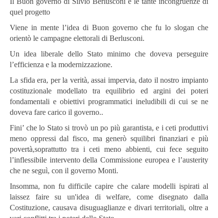
Il Buon governo di Silvio Berlusconi e le tante incongruenze di
quel progetto
Viene in mente l’idea di Buon governo che fu lo slogan che
orientò le campagne elettorali di Berlusconi.
Un idea liberale dello Stato minimo che doveva perseguire
l’efficienza e la modernizzazione.
La sfida era, per la verità, assai impervia, dato il nostro impianto
costituzionale modellato tra equilibrio ed argini dei poteri
fondamentali e obiettivi programmatici ineludibili di cui se ne
doveva fare carico il governo..
Fini’ che lo Stato si trovò un po più garantista, e i ceti produttivi
meno oppressi dal fisco, ma generò squilibri finanziari e più
povertà,soprattutto tra i ceti meno abbienti, cui fece seguito
l’inflessibile intervento della Commissione europea e l’austerity
che ne seguì, con il governo Monti.
Insomma, non fu difficile capire che calare modelli ispirati al
laissez faire su un'idea di welfare, come disegnato dalla
Costituzione, causava disuguaglianze e divari territoriali, oltre a