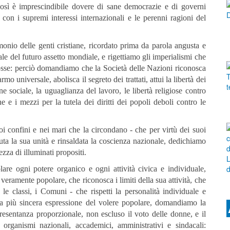
i, così è imprescindibile dovere di sane democrazie e di governi
li con i supremi interessi internazionali e le perenni ragioni del
onio delle genti cristiane, ricordato prima da parola angusta e
del futuro assetto mondiale, e rigettiamo gli imperialismi che
cosse: perciò domandiamo che la Società delle Nazioni riconosca
rmo universale, abolisca il segreto dei trattati, attui la libertà dei
ne sociale, la uguaglianza del lavoro, le libertà religiose contro
e e i mezzi per la tutela dei diritti dei popoli deboli contro le
uoi confini e nei mari che la circondano - che per virtù dei suoi
piuta la sua unità e rinsaldata la coscienza nazionale, dedichiamo
zza di illuminati propositi.
are ogni potere organico e ogni attività civica e individuale,
 veramente popolare, che riconosca i limiti della sua attività, che
, le classi, i Comuni - che rispetti la personalità individuale e
a la più sincera espressione del volere popolare, domandiamo la
presentanza proporzionale, non escluso il voto delle donne, e il
 organismi nazionali, accademici, amministrativi e sindacali: