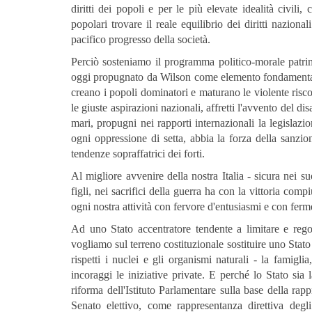
diritti dei popoli e per le più elevate idealità civil
popolari trovare il reale equilibrio dei diritti naziona
pacifico progresso della società.
Perciò sosteniamo il programma politico-morale patrim
oggi propugnato da Wilson come elemento fondamentale 
creano i popoli dominatori e maturano le violente ris
le giuste aspirazioni nazionali, affretti l'avvento del disa
mari, propugni nei rapporti internazionali la legislazio
ogni oppressione di setta, abbia la forza della sanzion
tendenze sopraffatrici dei forti.
Al migliore avvenire della nostra Italia - sicura nei s
figli, nei sacrifici della guerra ha con la vittoria com
ogni nostra attività con fervore d'entusiasmi e con ferme
Ad uno Stato accentratore tendente a limitare e regol
vogliamo sul terreno costituzionale sostituire uno Stato
rispetti i nuclei e gli organismi naturali - la famiglia
incoraggi le iniziative private. E perché lo Stato si
riforma dell'Istituto Parlamentare sulla base della rap
Senato elettivo, come rappresentanza direttiva degli