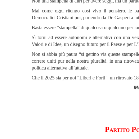
Non una stampella di altri per avere seggi, ma un part
Mai come oggi ritengo così vivo il pensiero, le pa
Democratici Cristiani poi, partendo da De Gasperi a tutt
Basta essere “stampella” di qualcosa o qualcuno per tor
Sì torni ad essere autonomi e alternativi con una ver
Valori e di Idee, un disegno futuro per il Paese e per L
Non si abbia più paura “si gettino via queste stampell
correre uniti pur nella nostra pluralità, in una ritr
politica alternativa all’attuale.
Che il 2025 sia per noi “Liberi e Forti “ un ritrovato 
Ma
Partito Po