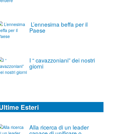
L’ennesima beffa per il
Paese
I “ cavazzoniani” dei nostri
giorni
Ultime Esteri
Alla ricerca di un leader
capace di unificare o,