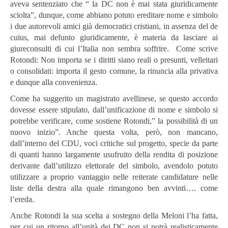
aveva sentenziato che “ la DC non è mai stata giuridicamente
sciolta”, dunque, come abbiano potuto ereditare nome e simbolo
i due autorevoli amici già democratici cristiani, in assenza del de
cuius, mai defunto giuridicamente, è materia da lasciare ai
giureconsulti di cui l’Italia non sembra soffrire. Come scrive
Rotondi: Non importa se i diritti siano reali o presunti, velleitari
o consolidati: importa il gesto comune, la rinuncia alla privativa
e dunque alla convenienza.
Come ha suggerito un magistrato avellinese, se questo accordo
dovesse essere stipulato, dall’unificazione di nome e simbolo si
potrebbe verificare, come sostiene Rotondi,” la possibilità di un
nuovo inizio”. Anche questa volta, però, non mancano,
dall’interno del CDU, voci critiche sul progetto, specie da parte
di quanti hanno largamente usufruito della rendita di posizione
derivante dall’utilizzo elettorale del simbolo, avendolo potuto
utilizzare a proprio vantaggio nelle reiterate candidature nelle
liste della destra alla quale rimangono ben avvinti…. come
l’ereda.
Anche Rotondi la sua scelta a sostegno della Meloni l’ha fatta,
per cui un ritorno all’unità dei DC non si potrà realisticamente