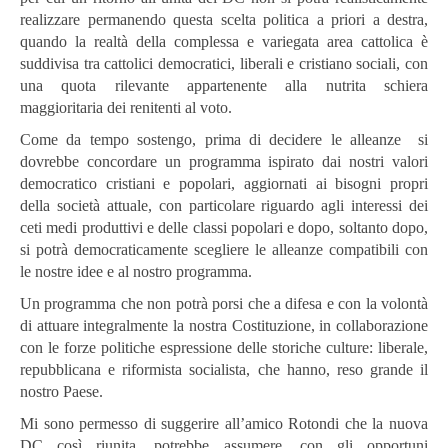
realizzare permanendo questa scelta politica a priori a destra,
quando la realtà della complessa e variegata area cattolica è
suddivisa tra cattolici democratici, liberali e cristiano sociali, con
una quota rilevante appartenente alla nutrita schiera
maggioritaria dei renitenti al voto.
Come da tempo sostengo, prima di decidere le alleanze si
dovrebbe concordare un programma ispirato dai nostri valori
democratico cristiani e popolari, aggiornati ai bisogni propri
della società attuale, con particolare riguardo agli interessi dei
ceti medi produttivi e delle classi popolari e dopo, soltanto dopo,
si potrà democraticamente scegliere le alleanze compatibili con
le nostre idee e al nostro programma.
Un programma che non potrà porsi che a difesa e con la volontà
di attuare integralmente la nostra Costituzione, in collaborazione
con le forze politiche espressione delle storiche culture: liberale,
repubblicana e riformista socialista, che hanno, reso grande il
nostro Paese.
Mi sono permesso di suggerire all’amico Rotondi che la nuova
DC così riunita, potrebbe assumere, con gli opportuni