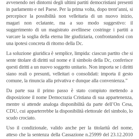
avvenendo nei dintorni degli ultimi partiti democristiani presenti
in parlamento e nel Paese. Per la prima volta, dopo trent’anni, si
percepisce la possibilità non velleitaria di un nuovo inizio,
magari non eclatante, ma a suo modo suggestivo: il
suggerimento di un magistrato avellinese costringe i partiti a
varcare la soglia della eterna lite giudiziaria, confrontandosi con
una ipotesi concreta di ritorno della Dc.
La soluzione giuridica è semplice, limpida: ciascun partito che si
sente titolare di diritti sul nome e il simbolo della Dc, conferisce
questi diritti a un nuovo soggetto unitario. Non importa se i diritti
siano reali o presunti, velleitari o consolidati: importa il gesto
comune, la rinuncia alla privativa e dunque alla convenienza.”
Da parte sua il primo passo è stato compiuto mettendo a
disposizione il nome Democrazia Cristiana di sua appartenenza,
mentre si attende analoga disponibilità da parte dell’On Cesa,
CDU, cui apparterrebbe la disponibilità elettorale del simbolo, lo
scudo crociato.
Uso il condizionale, valido anche per la titolarità del nome,
atteso che la sentenza della Cassazione n.25999 del 23.12.2010