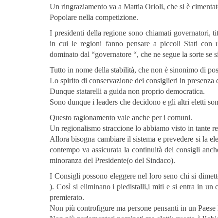
Un ringraziamento va a Mattia Orioli, che si è cimentat
Popolare nella competizione.
I presidenti della regione sono chiamati governatori, t
in cui le regioni fanno pensare a piccoli Stati con
dominato dal “governatore “, che ne segue la sorte se s
Tutto in nome della stabilità, che non è sinonimo di pos
Lo spirito di conservazione dei consiglieri in presenza d
Dunque statarelli a guida non proprio democratica.
Sono dunque i leaders che decidono e gli altri eletti so
Questo ragionamento vale anche per i comuni.
Un regionalismo straccione lo abbiamo visto in tante re
Allora bisogna cambiare il sistema e prevedere si la ele
contempo va assicurata la continuità dei consigli anch
minoranza del Presidente(o del Sindaco).
I Consigli possono eleggere nel loro seno chi si dimette
). Così si eliminano i piedistalli,i miti e si entra in 
premierato.
Non più controfigure ma persone pensanti in un Paese 