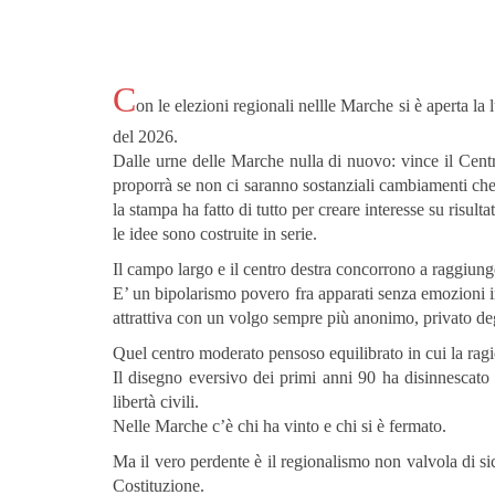
C
on le elezioni regionali nellle Marche si è aperta la
del 2026.
Dalle urne delle Marche nulla di nuovo: vince il Centro
proporrà se non ci saranno sostanziali cambiamenti che
la stampa ha fatto di tutto per creare interesse su risult
le idee sono costruite in serie.
Il campo largo e il centro destra concorrono a raggiunger
E’ un bipolarismo povero fra apparati senza emozioni in
attrattiva con un volgo sempre più anonimo, privato degl
Quel centro moderato pensoso equilibrato in cui la ragio
Il disegno eversivo dei primi anni 90 ha disinnescato 
libertà civili.
Nelle Marche c’è chi ha vinto e chi si è fermato.
Ma il vero perdente è il regionalismo non valvola di si
Costituzione.