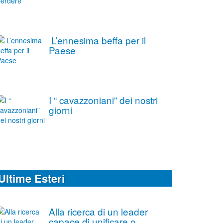
L’ennesima beffa per il
Paese
I “ cavazzoniani” dei nostri
giorni
Ultime Esteri
Alla ricerca di un leader
capace di unificare o,