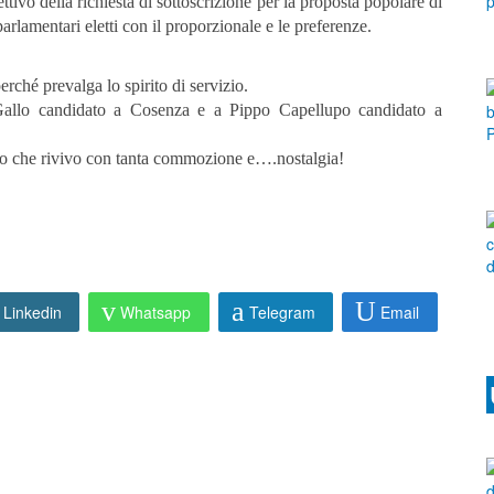
ttivo della richiesta di sottoscrizione per la proposta popolare di
arlamentari eletti con il proporzionale e le preferenze.
perché prevalga lo spirito di servizio.
Gallo candidato a Cosenza e a Pippo Capellupo candidato a
po che rivivo con tanta commozione e….nostalgia!
Linkedin
Whatsapp
Telegram
Email