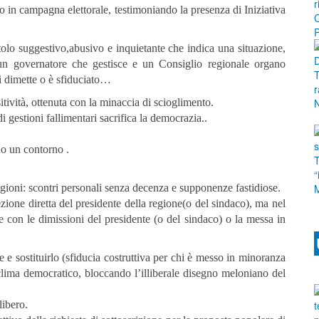
o in campagna elettorale, testimoniando la presenza di Iniziativa
itolo suggestivo,abusivo e inquietante che indica una situazione,
 un governatore che gestisce e un Consiglio regionale organo
i dimette o è sfiduciato…
itività, ottenuta con la minaccia di scioglimento.
i gestioni fallimentari sacrifica la democrazia..
no un contorno .
gioni: scontri personali senza decenza e supponenze fastidiose.
zione diretta del presidente della regione(o del sindaco), ma nel
e con le dimissioni del presidente (o del sindaco) o la messa in
 e sostituirlo (sfiducia costruttiva per chi è messo in minoranza
un clima democratico, bloccando l’illiberale disegno meloniano del
libero.