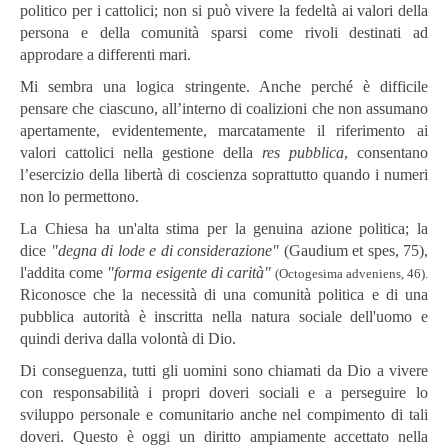
politico per i cattolici; non si può vivere la fedeltà ai valori della
persona e della comunità sparsi come rivoli destinati ad
approdare a differenti mari.
Mi sembra una logica stringente. Anche perché è difficile
pensare che ciascuno, all’interno di coalizioni che non assumano
apertamente, evidentemente, marcatamente il riferimento ai
valori cattolici nella gestione della
res pubblica
, consentano
l’esercizio della libertà di coscienza soprattutto quando i numeri
non lo permettono.
La Chiesa ha un'alta stima per la genuina azione politica; la
dice
"degna di lode e di considerazione"
(Gaudium et spes, 75),
l'addita come
"forma esigente di carità"
(Octogesima adveniens, 46).
Riconosce che la necessità di una comunità politica e di una
pubblica autorità è inscritta nella natura sociale dell'uomo e
quindi deriva dalla volontà di Dio.
Di conseguenza, tutti gli uomini sono chiamati da Dio a vivere
con responsabilità i propri doveri sociali e a perseguire lo
sviluppo personale e comunitario anche nel compimento di tali
doveri. Questo è oggi un diritto ampiamente accettato nella