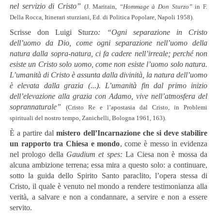
nel servizio di Cristo”
(J. Maritain,
“Hommage à Don Sturzo”
in F.
Della Rocca, Itinerari sturziani, Ed. di Politica Popolare, Napoli 1958).
Scrisse don Luigi Sturzo
: “Ogni separazione in Cristo
dell’uomo da Dio, come ogni separazione nell’uomo della
natura dalla sopra-natura, ci fa cadere nell’irreale; perché non
esiste un Cristo solo uomo, come non esiste l’uomo solo natura.
L’umanità di Cristo è assunta dalla divinità, la natura dell’uomo
è elevata dalla grazia (...). L’umanità fin dal primo inizio
dell’elevazione alla grazia con Adamo, vive nell’atmosfera del
soprannaturale”
(Cristo Re e l’apostasia dal Cristo, in Problemi
spirituali del nostro tempo, Zanichelli, Bologna 1961, 163).
È a partire dal
mistero dell’Incarnazione che si deve stabilire
un rapporto tra Chiesa e mondo
, come è messo in evidenza
nel prologo della
Gaudium et spes:
La Ciesa non è mossa da
alcuna ambizione terrena; essa mira a questo solo: a continuare,
sotto la guida dello Spirito Santo paraclito, l’opera stessa di
Cristo, il quale è venuto nel mondo a rendere testimonianza alla
verità, a salvare e non a condannare, a servire e non a essere
servito.