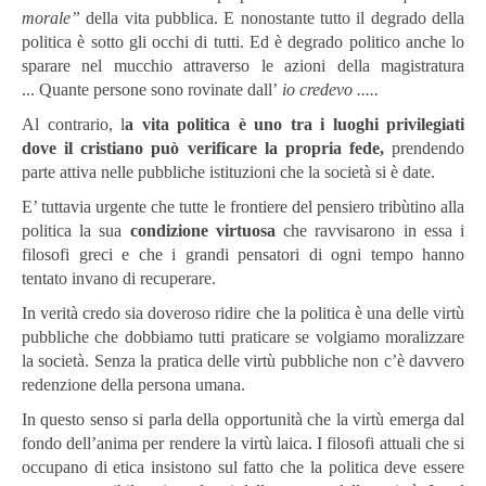
morale”
della vita pubblica.
E nonostante tutto il degrado della
politica è sotto gli occhi di tutti.
Ed è degrado politico anche lo
sparare nel mucchio attraverso le azioni della magistratura
...
Quante persone sono rovinate dall’
io credevo .....
Al contrario, l
a vita politica è uno tra i luoghi privilegiati
dove il cristiano può verificare la propria fede,
prendendo
parte attiva nelle pubbliche istituzioni che la società si è date.
E’ tuttavia urgente che tutte le frontiere del pensiero tribùtino alla
politica la sua
condizione virtuosa
che ravvisarono in essa i
filosofi greci e che i grandi pensatori di ogni tempo hanno
tentato invano di recuperare.
In verità credo sia doveroso ridire che la politica è una delle virtù
pubbliche che dobbiamo tutti praticare se volgiamo moralizzare
la società.
Senza la pratica delle virtù pubbliche non c’è davvero
redenzione della persona umana.
In questo senso si parla della opportunità che la virtù emerga dal
fondo dell’anima per rendere la virtù laica. I filosofi attuali che si
occupano di etica insistono sul fatto che la politica deve essere