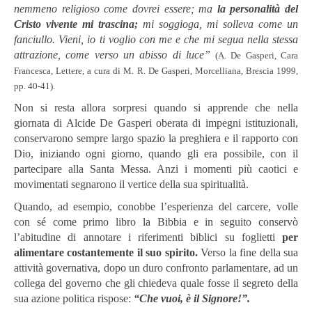
nemmeno religioso come dovrei essere; ma
la personalità del
Cristo vivente mi trascina;
mi soggioga, mi solleva come un
fanciullo. Vieni, io ti voglio con me e che mi segua nella stessa
attrazione, come verso un abisso di luce”
(A. De Gasperi, Cara
Francesca, Lettere, a cura di M. R. De Gasperi, Morcelliana, Brescia 1999,
pp. 40-41).
Non si resta allora sorpresi quando si apprende che nella
giornata di Alcide De Gasperi oberata di impegni istituzionali,
conservarono sempre largo spazio la preghiera e il rapporto con
Dio, iniziando ogni giorno, quando gli era possibile, con il
partecipare alla Santa Messa. Anzi i momenti più caotici e
movimentati segnarono il vertice della sua spiritualità.
Quando, ad esempio, conobbe l’esperienza del carcere, volle
con sé come primo libro la Bibbia e in seguito conservò
l’abitudine di annotare i riferimenti biblici su foglietti
per
alimentare costantemente il suo spirito.
Verso la fine della sua
attività governativa, dopo un duro confronto parlamentare, ad un
collega del governo che gli chiedeva quale fosse il segreto della
sua azione politica rispose:
“Che vuoi, è il Signore!”.