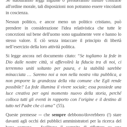
Se stabiliranno leggi ingiuste o prenderanno misure contrarie
all'ordine morale, tali disposizioni non potranno essere vincolanti
in coscienza.
Nessun politico, e ancor meno un politico cristiano, può
prendere in considerazione l'idea relativistica che tutte le
concezioni sul bene dell'uomo sono ugualmente vere e hanno lo
stesso valore. E ciò senza intaccare il principio di libertà
nell’esercizio della loro attività politica.
Si legge ancora nel documento citato:
“Se togliamo la fede in
Dio dalle nostre città, si affievolirà la fiducia tra di noi, ci
terremmo uniti soltanto per paura, e la stabilità sarebbe
minacciata … Saremo noi a non nella nostra vita pubblica, a
non proporre la grandezza della vita comune che Egli rende
possibile? La fede illumina il vivere sociale; essa possiede una
luce creativa per ogni momento nuovo della storia, perché
colloca tutti gli eventi in rapporto con l’origine e il destino di
tutto nel Padre che ci ama”
(55)
.
Queste premesse ─ che
sempre
debbono/dovrebbero (!) stare
davanti agli occhi dei pubblici amministratori per la ricerca del