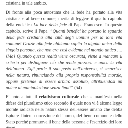
cristiana in tale ambito.
Di fronte alla poca autostima che la fede ha portato alla vita
cristiana e al bene comune, merita di leggere il quarto capitolo
della enciclica
La luce della fede
di Papa Francesco. In questo
capitolo, scrive il Papa,
“Quanti benefici ha portato lo sguardo
della fede cristiana alla città degli uomini per la loro vita
comune! Grazie alla fede abbiamo capito la dignità unica della
singola persona, che non era così evidente nel mondo antico ….
[Ma] Quando questa realtà viene oscurata, viene a mancare il
criterio per distinguere ciò che rende preziosa e unica la vita
dell’uomo. Egli perde il suo posto nell’universo, si smarrisce
nella natura, rinunciando alla propria responsabilità morale,
oppure pretende di essere arbitro assoluto, attribuendosi un
potere di manipolazione senza limiti”
(54)
E' noto a tutti il
relativismo culturale
che si manifesta nella
difesa del pluralismo etico secondo il quale non vi è alcuna legge
morale radicata nella natura stessa dell'essere umano che debba
ispirare l'intera concezione dell'uomo, del bene comune e dello
Stato perché promuova il bene della persona e l'esercizio dei loro