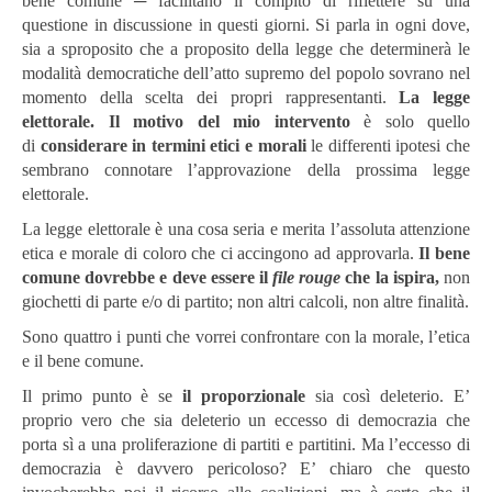
bene comune ─ facilitano il compito di riflettere su una
questione in discussione in questi giorni. Si parla in ogni dove,
sia a sproposito che a proposito della legge che determinerà le
modalità democratiche dell’atto supremo del popolo sovrano nel
momento della scelta dei propri rappresentanti.
La legge
elettorale. Il motivo del mio intervento
è solo quello
di
considerare in termini etici e morali
le differenti ipotesi che
sembrano connotare l’approvazione della prossima legge
elettorale.
La legge elettorale è una cosa seria e merita l’assoluta attenzione
etica e morale di coloro che ci accingono ad approvarla.
Il bene
comune dovrebbe e deve essere il
file rouge
che la ispira,
non
giochetti di parte e/o di partito; non altri calcoli, non altre finalità.
Sono quattro i punti che vorrei confrontare con la morale, l’etica
e il bene comune.
Il primo punto è se
il proporzionale
sia così deleterio. E’
proprio vero che sia deleterio un eccesso di democrazia che
porta sì a una proliferazione di partiti e partitini. Ma l’eccesso di
democrazia è davvero pericoloso? E’ chiaro che questo