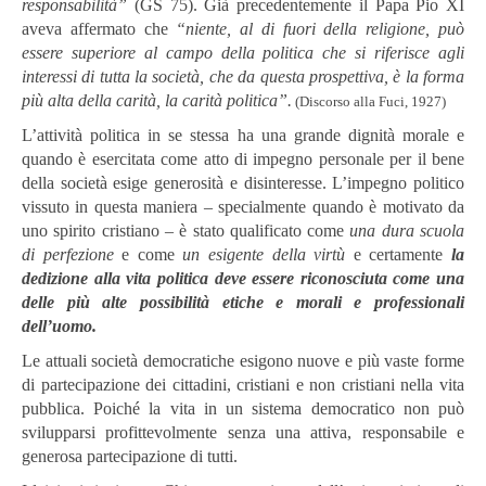
responsabilità”
(GS 75). Già precedentemente il Papa Pio XI
aveva affermato che
“niente, al di fuori della religione, può
essere superiore al campo della politica che si riferisce agli
interessi di tutta la società, che da questa prospettiva, è la forma
più alta della carità, la carità politica”.
(Discorso alla Fuci, 1927)
L’attività politica in se stessa ha una grande dignità morale e
quando è esercitata come atto di impegno personale per il bene
della società esige generosità e disinteresse. L’impegno politico
vissuto in questa maniera – specialmente quando è motivato da
uno spirito cristiano – è stato qualificato come
una dura scuola
di perfezione
e come
un esigente della virtù
e certamente
la
dedizione alla vita politica deve essere riconosciuta come una
delle più alte possibilità etiche e morali e professionali
dell’uomo.
Le attuali società democratiche esigono nuove e più vaste forme
di partecipazione dei cittadini, cristiani e non cristiani nella vita
pubblica. Poiché la vita in un sistema democratico non può
svilupparsi profittevolmente senza una attiva, responsabile e
generosa partecipazione di tutti.