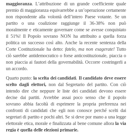
maggioranza
. L’attribuzione di un grande coefficiente quale
premio di maggioranza equivarrebbe a un’operazione certamente
non rispondente alla volontà dell’intero Paese votante. Se un
partito o una coalizione raggiunge il 36-38% non può
moralmente e eticamente governare come se avesse conquistato
il 51%! Il Popolo sovrano NON ha attribuito a quella forza
politica un successo così alto. Anche la recente sentenza della
Corte Costituzionale ha detto:
fatelo, ma non esagerate!
Tutto
ciò sarebbe antidemocratico o forse anticostituzionale, piaccia o
non piaccia ai fautori della governabilità. Occorre costringerli a
un accordo.
Quarto punto:
la scelta dei candidati
.
Il candidato deve essere
scelto dagli elettori,
non dal Segretario del partito. Con ciò
intendo dire che neppure le liste dei candidati devono essere
decise dai partiti. Avrebbe assai poco senso che il popolo
sovrano abbia facoltà di esprimere la propria preferenza nei
confronti di candidati che egli non conosce perché scelti dai
segretari di partito e pochi altri. Se si deve por mano a una legge
elettorale etica, morale e finalizzata al bene comune allora
la via
regia è quella delle elezioni primarie.