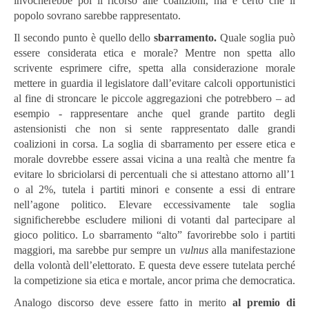
invocherebbe poi il ricorso alle coalizioni, ma è certo che il
popolo sovrano sarebbe rappresentato.
Il secondo punto è quello dello
sbarramento.
Quale soglia può
essere considerata etica e morale? Mentre non spetta allo
scrivente esprimere cifre, spetta alla considerazione morale
mettere in guardia il legislatore dall’evitare calcoli opportunistici
al fine di stroncare le piccole aggregazioni che potrebbero – ad
esempio - rappresentare anche quel grande partito degli
astensionisti che non si sente rappresentato dalle grandi
coalizioni in corsa. La soglia di sbarramento per essere etica e
morale dovrebbe essere assai vicina a una realtà che mentre fa
evitare lo sbriciolarsi di percentuali che si attestano attorno all’1
o al 2%, tutela i partiti minori e consente a essi di entrare
nell’agone politico. Elevare eccessivamente tale soglia
significherebbe escludere milioni di votanti dal partecipare al
gioco politico. Lo sbarramento “alto” favorirebbe solo i partiti
maggiori, ma sarebbe pur sempre un
vulnus
alla manifestazione
della volontà dell’elettorato. E questa deve essere tutelata perché
la competizione sia etica e mortale, ancor prima che democratica.
Analogo discorso deve essere fatto in merito
al premio di