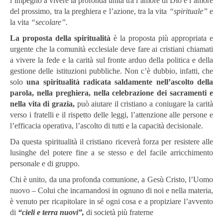
l’impegno a vivere la profonda unità tra l’amore di Dio e l’amore
del prossimo, tra la preghiera e l’azione, tra la vita
“spirituale”
e
la vita
“secolare”.
La proposta della spiritualità
è la proposta più appropriata e
urgente che la comunità ecclesiale deve fare ai cristiani chiamati
a vivere la fede e la carità sul fronte arduo della politica e della
gestione delle istituzioni pubbliche. Non c’è dubbio, infatti, che
solo
una spiritualità radicata saldamente nell’ascolto della
parola, nella preghiera, nella celebrazione dei sacramenti e
nella vita di grazia,
può aiutare il cristiano a coniugare la carità
verso i fratelli e il rispetto delle leggi, l’attenzione alle persone e
l’efficacia operativa, l’ascolto di tutti e la capacità decisionale.
Da questa spiritualità il cristiano riceverà forza per resistere alle
lusinghe del potere fine a se stesso e del facile arricchimento
personale e di gruppo.
Chi è unito, da una profonda comunione, a Gesù Cristo, l’Uomo
nuovo – Colui che incarnandosi in ognuno di noi e nella materia,
è venuto per ricapitolare in sé ogni cosa e a propiziare l’avvento
di
“cieli e terra nuovi”,
di società più fraterne