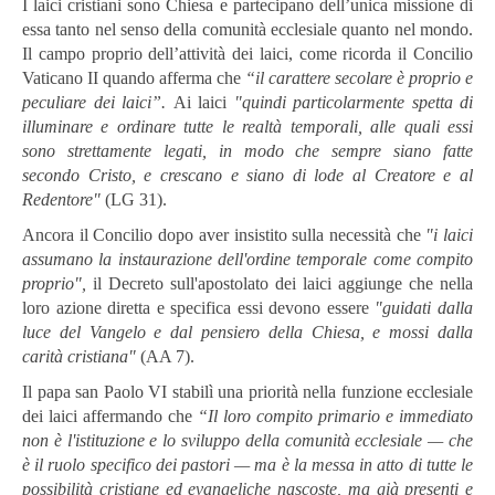
I laici cristiani sono Chiesa e partecipano dell’unica missione di
essa tanto nel senso della comunità ecclesiale quanto nel mondo.
Il campo proprio dell’attività dei laici, come ricorda il Concilio
Vaticano II quando afferma che
“il carattere secolare è proprio e
peculiare dei laici”.
Ai laici
"quindi particolarmente spetta di
illuminare e ordinare tutte le realtà temporali, alle quali essi
sono strettamente legati, in modo che sempre siano fatte
secondo Cristo, e crescano e siano di lode al Creatore e al
Redentore"
(LG 31).
Ancora il Concilio dopo aver insistito sulla necessità che
"i laici
assumano la instaurazione dell'ordine temporale come compito
proprio",
il Decreto sull'apostolato dei laici aggiunge che nella
loro azione diretta e specifica essi devono essere
"guidati dalla
luce del Vangelo e dal pensiero della Chiesa, e mossi dalla
carità cristiana"
(AA 7).
Il papa san Paolo VI stabilì una priorità nella funzione ecclesiale
dei laici affermando che
“Il loro compito primario e immediato
non è l'istituzione e lo sviluppo della comunità ecclesiale — che
è il ruolo specifico dei pastori — ma è la messa in atto di tutte le
possibilità cristiane ed evangeliche nascoste, ma già presenti e