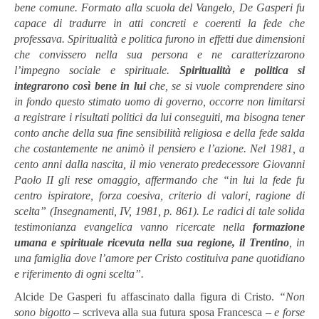
bene comune. Formato alla scuola del Vangelo, De Gasperi fu
capace di tradurre in atti concreti e coerenti la fede che
professava. Spiritualità e politica furono in effetti due dimensioni
che convissero nella sua persona e ne caratterizzarono
l’impegno sociale e spirituale.
Spiritualità e politica si
integrarono così bene in lui
che, se si vuole comprendere sino
in fondo questo stimato uomo di governo, occorre non limitarsi
a registrare i risultati politici da lui conseguiti, ma bisogna tener
conto anche della sua fine sensibilità religiosa e della fede salda
che costantemente ne animò il pensiero e l’azione. Nel 1981, a
cento anni dalla nascita, il mio venerato predecessore Giovanni
Paolo II gli rese omaggio, affermando che “in lui la fede fu
centro ispiratore, forza coesiva, criterio di valori, ragione di
scelta”
(Insegnamenti, IV, 1981, p. 861).
Le radici di tale solida
testimonianza evangelica vanno ricercate nella
formazione
umana e spirituale ricevuta nella sua regione, il Trentino
, in
una famiglia dove l’amore per Cristo costituiva pane quotidiano
e riferimento di ogni scelta”.
Alcide De Gasperi fu affascinato dalla figura di Cristo.
“Non
sono bigotto
– scriveva alla sua futura sposa Francesca –
e forse