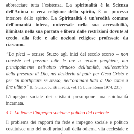
abbracciare tutta l’esistenza.
La spiritualità è la Scienza
dell'Anima o vera religione dello spirito,
È un processo
interiore dello spirito.
La Spiritualità è un'eredità comune
dell'umanità intera, universale nella sua accessibilità,
illimitata nella sua portata e libera dalle restrizioni dovute al
credo, alla fede e alle nozioni religiose professate da
ciascuno.
“La pietà
– scrisse Sturzo agli inizi del secolo scorso –
non
consiste nel passare tutte le ore a recitar preghiere, ma
principalmente nell’abito virtuoso dell’umiltà, nell’esercizio
della presenza di Dio, nel desiderio di patir per Gesù Cristo e
per lui mortificare se stesso, nell’ordinare tutto a Dio come a
fine ultimo”
(L. Sturzo, Scritti inediti, vol. I 5 Lune, Roma 1974, 231).
L’impegno sociale dei cristiani presuppone una spiritualità
incarnata.
4.1. La fede e l’impegno sociale e politico del credente
Il problema dei rapporti fra fede e impegno sociale e politico
costituisce uno dei nodi principali della odierna vita ecclesiale e