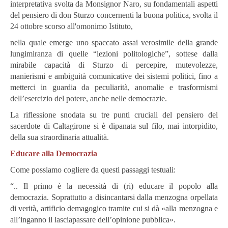
interpretativa svolta da Monsignor Naro, su fondamentali aspetti
del pensiero di don Sturzo concernenti la buona politica, svolta il
24 ottobre scorso all'omonimo Istituto,
nella quale emerge uno spaccato assai verosimile della grande
lungimiranza di quelle “lezioni politologiche”, sottese dalla
mirabile capacità di Sturzo di percepire, mutevolezze,
manierismi e ambiguità comunicative dei sistemi politici, fino a
metterci in guardia da peculiarità, anomalie e trasformismi
dell’esercizio del potere, anche nelle democrazie.
La riflessione snodata su tre punti cruciali del pensiero del
sacerdote di Caltagirone si è dipanata sul filo, mai intorpidito,
della sua straordinaria attualità.
Educare alla Democrazia
Come possiamo cogliere da questi passaggi testuali:
“.. Il primo è la necessità di (ri) educare il popolo alla
democrazia. Soprattutto a disincantarsi dalla menzogna orpellata
di verità, artificio demagogico tramite cui si dà «alla menzogna e
all’inganno il lasciapassare dell’opinione pubblica».