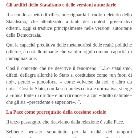
Gli artifici dello Statalismo e delle versioni autoritarie
Il secondo aspetto di riflessione riguarda il ruolo deleterio dello
Statalismo, che attualizzato a tanti dei contesti governativi
odierni, oggi si traduce principalmente nelle versioni autoritarie
della Democrazia.
Qui la capacità predittiva delle metamorfosi delle realtà politiche
odierne, è così illuminante che va oltre ogni comune capacità di
immaginazione.
Così il concetto che ne descrive il fenomeno:
“..Lo statalismo,
difatti, deflagra allorché lo Stato si costituisce come «un fuori di
noi», perciò – giocoforza – come «diverso da noi, o altro da
noi»..”Così lo Stato, con la sua pretesa etica e normativa, si erge
a «unica fonte di diritto» e non riconosce alcun «diritto naturale»
che gli sia «precedente e superiore»..”.
La Pace come prerequisito della coesione sociale
Il terzo passaggio, che ricaviamo dalla relazione è sulla Pace.
Sebbene pensato soprattutto per la realtà dei rapporti