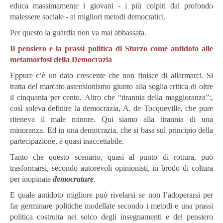
educa massimamente i giovani - i più colpiti dal profondo
malessere sociale - ai migliori metodi democratici.
Per questo la guardia non va mai abbassata.
Il pensiero e la prassi politica di Sturzo come antidoto alle
metamorfosi della Democrazia
Eppure c’è un dato crescente che non finisce di allarmarci.
Si
tratta del marcato astensionismo giunto alla soglia critica di oltre
il cinquanta per cento.
Altro che “tirannia della maggioranza”:,
così soleva definire la democrazia, A. de Tocqueville, che pure
riteneva il male minore.
Qui siamo alla tirannia di una
minoranza.
Ed in una democrazia, che si basa sul principio della
partecipazione, è quasi inaccettabile.
Tanto che questo scenario, quasi al punto di rottura, può
trasformarsi, secondo autorevoli opinionisti, in brodo di coltura
per inopinate
democrature
.
E quale antidoto migliore può rivelarsi se non l’adoperarsi per
far germinare politiche modellate secondo i metodi e una prassi
politica costruita nel solco degli insegnamenti e del pensiero