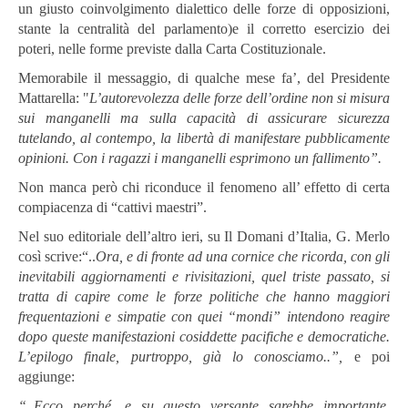
un giusto coinvolgimento dialettico delle forze di opposizioni,
stante la centralità del parlamento)e il corretto esercizio dei
poteri, nelle forme previste dalla Carta Costituzionale.
Memorabile il messaggio, di qualche mese fa’, del Presidente
Mattarella: "
L’autorevolezza delle forze dell’ordine non si misura
sui manganelli ma sulla capacità di assicurare sicurezza
tutelando, al contempo, la libertà di manifestare pubblicamente
opinioni. Con i ragazzi i manganelli esprimono un fallimento”.
Non manca però chi riconduce il fenomeno all’ effetto di certa
compiacenza di “cattivi maestri”.
Nel suo editoriale dell’altro ieri, su Il Domani d’Italia, G. Merlo
così scrive:“..
Ora, e di fronte ad una cornice che ricorda, con gli
inevitabili aggiornamenti e rivisitazioni, quel triste passato, si
tratta di capire come le forze politiche che hanno maggiori
frequentazioni e simpatie con quei “mondi” intendono reagire
dopo queste manifestazioni cosiddette pacifiche e democratiche.
L’epilogo finale, purtroppo, già lo conosciamo..”,
e poi
aggiunge:
“..Ecco perché, e su questo versante sarebbe importante,