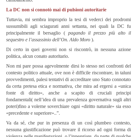
La DC non si connotò mai di pulsioni autoritarie
Tuttavia, mi sembra improprio la tesi di vederci dei prodromi
sussumibili agli sciagurati anni settanta, nei quali la DC fu
principalmente il bersaglio (
pagando il prezzo più alto il
sequestro e l’assassinio dell’On. Aldo Moro
).
Di certo in quei governi non si riscontrò, in nessuna azione
politica, alcun conato autoritario.
Non mi pare possa agevolmente dirsi lo stesso nei confronti del
contesto politico attuale, ove non è difficile riscontrare, in taluni
provvedimenti, palesi tentativi di accreditare uno Stato connotato
da certa pretesa etica e normativa, che mira ad ergersi a «unica
fonte di diritto», anche a scapito di cruciali principi
fondamentali( nell’idea di una prevalenza governativa sugli altri
poteri)fino a volerne soverchiare ogni «diritto naturale» sia esso
«precedente e superiore»..”.
Va da sé, che pur in presenza di un così plumbeo contesto,
nessuna giustificazione può trovare il ricorso ad ogni forma di
violenza nelle manifestazioni, o l’inneggiare, da parte di qualche