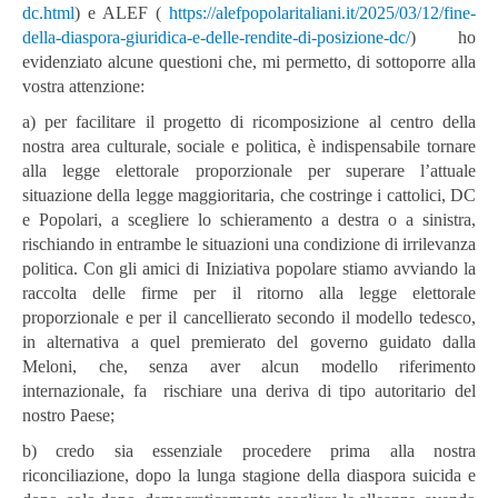
dc.html
) e ALEF (
https://alefpopolaritaliani.it/2025/03/12/fine-
della-diaspora-giuridica-e-delle-rendite-di-posizione-dc/
) ho
evidenziato alcune questioni che, mi permetto, di sottoporre alla
vostra attenzione:
a) per facilitare il progetto di ricomposizione al centro della
nostra area culturale, sociale e politica, è indispensabile tornare
alla legge elettorale proporzionale per superare l’attuale
situazione della legge maggioritaria, che costringe i cattolici, DC
e Popolari, a scegliere lo schieramento a destra o a sinistra,
rischiando in entrambe le situazioni una condizione di irrilevanza
politica. Con gli amici di Iniziativa popolare stiamo avviando la
raccolta delle firme per il ritorno alla legge elettorale
proporzionale e per il cancellierato secondo il modello tedesco,
in alternativa a quel premierato del governo guidato dalla
Meloni, che, senza aver alcun modello riferimento
internazionale, fa rischiare una deriva di tipo autoritario del
nostro Paese;
b) credo sia essenziale procedere prima alla nostra
riconciliazione, dopo la lunga stagione della diaspora suicida e