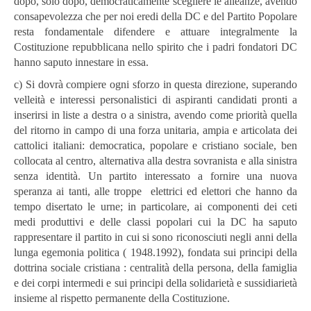
dopo, solo dopo, democraticamente scegliere le alleanze, avendo
consapevolezza che per noi eredi della DC e del Partito Popolare
resta fondamentale difendere e attuare integralmente la
Costituzione repubblicana nello spirito che i padri fondatori DC
hanno saputo innestare in essa.
c) Si dovrà compiere ogni sforzo in questa direzione, superando
velleità e interessi personalistici di aspiranti candidati pronti a
inserirsi in liste a destra o a sinistra, avendo come priorità quella
del ritorno in campo di una forza unitaria, ampia e articolata dei
cattolici italiani: democratica, popolare e cristiano sociale, ben
collocata al centro, alternativa alla destra sovranista e alla sinistra
senza identità. Un partito interessato a fornire una nuova
speranza ai tanti, alle troppe elettrici ed elettori che hanno da
tempo disertato le urne; in particolare, ai componenti dei ceti
medi produttivi e delle classi popolari cui la DC ha saputo
rappresentare il partito in cui si sono riconosciuti negli anni della
lunga egemonia politica ( 1948.1992), fondata sui principi della
dottrina sociale cristiana : centralità della persona, della famiglia
e dei corpi intermedi e sui principi della solidarietà e sussidiarietà
insieme al rispetto permanente della Costituzione.