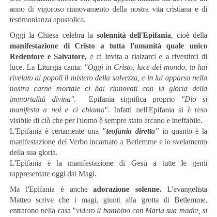
anno di vigoroso rinnovamento della nostra vita cristiana e di
testimonianza apostolica.
Oggi la Chiesa celebra la
solennità dell'Epifania
, cioè della
manifestazione di Cristo a tutta l'umanità quale unico
Redentore e Salvatore,
e ci invita a rialzarci e a rivestirci di
luce. La Liturgia canta:
"Oggi in Cristo, luce del mondo, tu hai
rivelato ai popoli il mistero della salvezza, e in lui apparso nella
nostra carne mortale ci hai rinnovati con la gloria della
immortalità divina".
Epifania significa proprio
"Dio si
manifesta a noi e ci chiama
". Infatti nell'Epifania si è reso
visibile di ciò che per l'uomo è sempre stato arcano e ineffabile.
L'Epifania è certamente una
"teofania diretta"
in quanto è la
manifestazione del Verbo incarnato a Betlemme e lo svelamento
della sua gloria.
L'Epifania è la manifestazione di Gesù a tutte le genti
rappresentate oggi dai Magi.
Ma l'Epifania è anche
adorazione solenne.
L'evangelista
Matteo scrive che i magi, giunti alla grotta di Betlemme,
entrarono nella casa "
videro il bambino con Maria sua madre, si