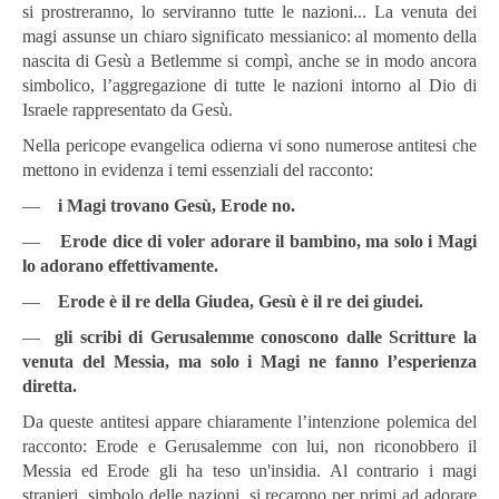
si prostreranno, lo serviranno tutte le nazioni... La venuta dei
magi assunse un chiaro significato messianico: al momento della
nascita di Gesù a Betlemme si compì, anche se in modo ancora
simbolico, l’aggregazione di tutte le nazioni intorno al Dio di
Israele rappresentato da Gesù.
Nella pericope evangelica odierna vi sono numerose antitesi che
mettono in evidenza i temi essenziali del racconto:
―
i Magi trovano Gesù, Erode no.
―
Erode dice di voler adorare il bambino, ma solo i Magi
lo adorano effettivamente.
―
Erode è il re della Giudea, Gesù è il re dei giudei.
―
gli scribi di Gerusalemme conoscono dalle Scritture la
venuta del Messia, ma solo i Magi ne fanno l’esperienza
diretta.
Da queste antitesi appare chiaramente l’intenzione polemica del
racconto: Erode e Gerusalemme con lui, non riconobbero il
Messia ed Erode gli ha teso un'insidia. Al contrario i magi
stranieri, simbolo delle nazioni, si recarono per primi ad adorare