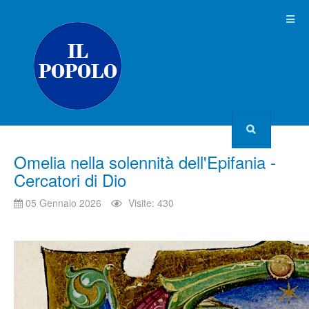
Omelia nella solennità dell'Epifania -
Cercatori di Dio
05 Gennaio 2026
Visite: 430