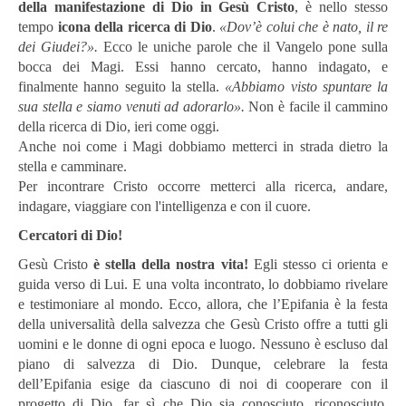
della manifestazione di Dio in Gesù Cristo
, è nello stesso
tempo
icona della ricerca di Dio
.
«Dov’è colui che è nato, il re
dei Giudei?».
Ecco le uniche parole che il Vangelo pone sulla
bocca dei Magi. Essi hanno cercato, hanno indagato, e
finalmente hanno seguito la stella.
«Abbiamo visto spuntare la
sua stella e siamo venuti ad adorarlo».
Non è facile il cammino
della ricerca di Dio, ieri come oggi.
Anche noi come i Magi dobbiamo metterci in strada dietro la
stella e camminare.
Per incontrare Cristo occorre metterci alla ricerca, andare,
indagare, viaggiare con l'in­telligenza e con il cuore.
Cercatori di Dio!
Gesù Cristo
è stella della nostra vita!
Egli stesso ci orienta e
guida verso di Lui. E una volta incontrato, lo dobbiamo rivelare
e testimoniare al mondo. Ecco, allora, che l’Epifania è la festa
della universalità della salvezza che Gesù Cristo offre a tutti gli
uomini e le donne di ogni epoca e luogo. Nessuno è escluso dal
piano di salvezza di Dio. Dunque, celebrare la festa
dell’Epifania esige da ciascuno di noi di cooperare con il
progetto di Dio, far sì che Dio sia conosciuto, riconosciuto,