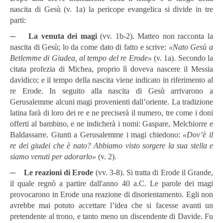
nascita di Gesù (v. 1a) la pericope evangelica si divide in tre
parti:
─
La venuta dei magi
(vv. 1b-2). Matteo non racconta la
nascita di Gesù; lo da come dato di fatto e scrive:
«Nato Gesù a
Betlemme di Giudea, al tempo del re Erode»
(v. 1a). Secondo la
citata profezia di Michea, proprio lì doveva nascere il Messia
davidico; e il tempo della nascita viene indicato in riferimento al
re Erode. In seguito alla nascita di Gesù arrivarono a
Gerusalemme alcuni magi provenienti dall’oriente. La tradizione
latina farà di loro dei re e ne preciserà il numero, tre come i doni
offerti al bambino, e ne indicherà i nomi: Gaspare, Melchiorre e
Baldassarre. Giunti a Gerusalemme i magi chiedono:
«Dov’è il
re dei giudei che è nato? Abbiamo visto sorgere la sua stella e
siamo venuti per adorarlo»
(v. 2).
─
Le reazioni di Erode
(vv. 3-8). Si tratta di Erode il Grande,
il quale regnò a partire dall'anno 40 a.C. Le parole dei magi
provocarono in Erode una reazione di disorientamento. Egli non
avrebbe mai potuto accettare l’idea che si facesse avanti un
pretendente al trono, e tanto meno un discendente di Davide. Fu