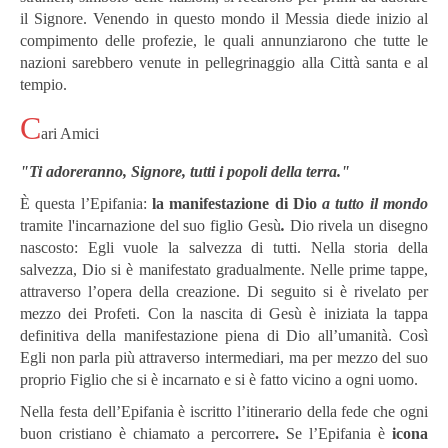
il Signore. Venendo in questo mondo il Messia diede inizio al
compimento delle profezie, le quali annunziarono che tutte le
nazioni sarebbero venute in pellegrinaggio alla Città santa e al
tempio.
C
ari Amici
"Ti adoreranno, Signore, tutti i popoli della terra."
È questa l’Epifania:
la manifestazione di Dio
a tutto il mondo
tramite l'incarnazione del suo figlio Gesù
.
Dio rivela un disegno
nascosto: Egli vuole la salvezza di tutti. Nella storia della
salvezza, Dio si è manifestato gradualmente. Nelle prime tappe,
attraverso l’opera della creazione. Di seguito si è rivelato per
mezzo dei Profeti. Con la nascita di Gesù è iniziata la tappa
definitiva della manifestazione piena di Dio all’umanità. Così
Egli non parla più attraverso intermediari, ma per mezzo del suo
proprio Figlio che si è incarnato e si è fatto vicino a ogni uomo.
Nella festa dell’Epifania è iscritto l’itinerario della fede che ogni
buon cristiano è chiamato a percorrere
.
Se l’Epifania è
icona