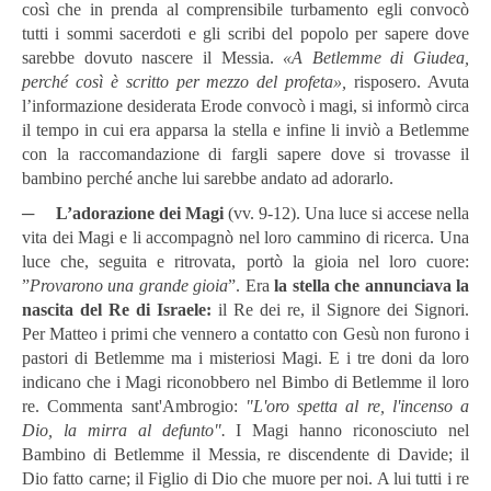
così che in prenda al comprensibile turbamento egli convocò
tutti i sommi sacerdoti e gli scribi del popolo per sapere dove
sarebbe dovuto nascere il Messia.
«A Betlemme di Giudea,
perché così è scritto per mezzo del profeta»,
risposero. Avuta
l’informazione desiderata Erode convocò i magi, si informò circa
il tempo in cui era apparsa la stella e infine li inviò a Betlemme
con la raccomandazione di fargli sapere dove si trovasse il
bambino perché anche lui sarebbe andato ad adorarlo.
─
L’adorazione dei Magi
(vv. 9-12). Una luce si accese nella
vita dei Magi e li accompagnò nel loro cammino di ricerca. Una
luce che, seguita e ritrovata, portò la gioia nel loro cuore:
”
Provarono una grande gioia
”. Era
la stella che annunciava la
nascita del Re di Israele:
il Re dei re, il Signore dei Signori.
Per Matteo i primi che vennero a contatto con Gesù non furono i
pastori di Betlemme ma i misteriosi Magi. E i tre doni da loro
indicano che i Magi riconobbero nel Bimbo di Betlemme il loro
re. Commenta sant'Ambrogio:
"L'oro spetta al re, l'incenso a
Dio, la mirra al defunto".
I Magi hanno riconosciuto nel
Bambino di Betlemme il Messia, re discendente di Davide; il
Dio fatto carne; il Figlio di Dio che muore per noi. A lui tutti i re