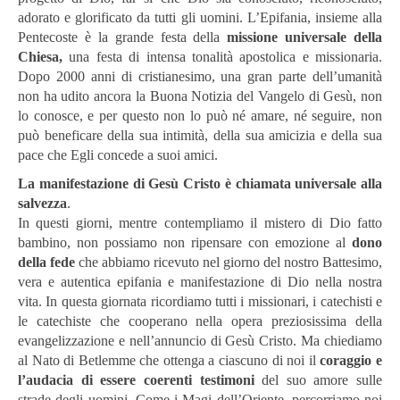
adorato e glorificato da tutti gli uomini. L’Epifania, insieme alla
Pentecoste è la grande festa della
missione universale della
Chiesa,
una festa di intensa tonalità apostolica e missionaria.
Dopo 2000 anni di cristianesimo, una gran parte dell’umanità
non ha udito ancora la Buona Notizia del Vangelo di Gesù, non
lo conosce, e per questo non lo può né amare, né seguire, non
può beneficare della sua intimità, della sua amicizia e della sua
pace che Egli concede a suoi amici.
La manifestazione di Gesù Cristo è chiamata universale alla
salvezza
.
In questi giorni, mentre contempliamo il mistero di Dio fatto
bambino, non possiamo non ripensare con emozione al
dono
della fede
che abbiamo ricevuto nel giorno del nostro Battesimo,
vera e autentica epifania e manifestazione di Dio nella nostra
vita. In questa giornata ricordiamo tutti i missionari, i catechisti e
le catechiste che cooperano nella opera preziosissima della
evangelizzazione e nell’annuncio di Gesù Cristo. Ma chiediamo
al Nato di Betlemme che ottenga a ciascuno di noi il
coraggio e
l’audacia di essere coerenti testimoni
del suo amore sulle
strade degli uomini. Come i Magi dell’Oriente, percorriamo noi