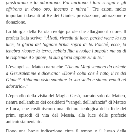
prostrarono e lo adorarono. Poi aprirono i loro scrigni e gli
offrirono in dono oro, incenso e mirra"
. Tre azioni molto
importanti davanti al Re dei Giudei: prostrazione, adorazione e
donazione.
La liturgia della Parola rivolge parole che allargano il cuore. Il
profeta Isaia scrive:
“Àlzati, rivestiti di luce, perché viene la tua
luce, la gloria del Signore brilla sopra di te. Poiché, ecco, la
tenebra ricopre la terra, nebbia fitta avvolge i popoli; ma su di
te risplende il Signore, la sua gloria appare su di te.”
L’evangelista Matteo narra che
“Alcuni Magi vennero da oriente
a Gerusalemme e dicevano: «Dov’è colui che è nato, il re dei
Giudei? Abbiamo visto spuntare la sua stella e siamo venuti ad
adorarlo».”
L’episodio della visita dei Magi a Gesù, narrato solo da Matteo,
rientra nell'ambito dei cosiddetti "vangeli dell'infanzia" di Matteo
e Luca, che costituiscono una rilettura teologica della fede dei
primi episodi di vita del Messia, alla luce delle profezie
anticotestamentarie.
Dopo una breve indicazione circa il tempo e il luogo della