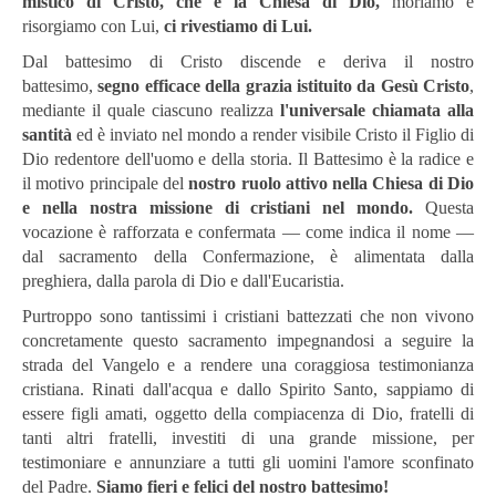
mistico di Cristo, che è la Chiesa di Dio,
moriamo e
risorgiamo con Lui,
ci rivestiamo di Lui.
Dal battesimo di Cristo discende e deriva il nostro
battesimo,
segno efficace della grazia istituito da Gesù Cristo
,
mediante il quale ciascuno realizza
l'universale chiamata alla
santità
ed è inviato nel mondo a render visibile Cristo il Figlio di
Dio redentore dell'uomo e della storia. Il Battesimo è la radice e
il motivo principale del
nostro ruolo attivo nella Chiesa di Dio
e nella nostra missione di cristiani nel mondo.
Questa
vocazione è rafforzata e confermata ― come indica il nome ―
dal sacramento della Confermazione, è alimentata dalla
preghiera, dalla parola di Dio e dall'Eucaristia.
Purtroppo sono tantissimi i cristiani battezzati che non vivono
concretamente questo sacramento impegnandosi a seguire la
strada del Vangelo e a rendere una coraggiosa testimonianza
cristiana. Rinati dall'acqua e dallo Spirito Santo, sappiamo di
essere figli amati, oggetto della compiacenza di Dio, fratelli di
tanti altri fratelli, investiti di una grande missione, per
testimoniare e annunziare a tutti gli uomini l'amore sconfinato
del Padre.
Siamo fieri e felici del nostro battesimo!