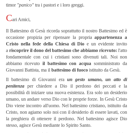
timor
"panico"
tra i pastori e i loro greggi.
C
ari Amici,
Il Battesimo di Gesù ricorda soprattutto il nostro Battesimo ed è
occasione propizia per ripensare la propria
appartenenza a
Cristo nella fede della Chiesa di Dio
e un evidente invito
a
riscoprire il dono del battesimo che abbiamo ricevuto:
l'atto
fondamentale con cui i cristiani sono divenuti tali. Noi non
abbiamo ricevuto
il battesimo con acqua
somministrato da
Giovanni Battista, ma il
battesimo di fuoco
istituito da Gesù.
Il battesimo di Giovanni era
un gesto umano, un atto di
penitenza
per chiedere a Dio il perdono dei peccati e la
possibilità di iniziare una nuova esistenza. Era solo un desiderio
umano, un andare verso Dio con le proprie forze. In Gesù Cristo
Dio viene incontro all'uomo. Nel battesimo cristiano, istituito da
Cristo, non agiamo solo noi con il desiderio di essere lavati, con
la preghiera di ottenere il perdono. Nel battesimo agisce Dio
stesso, agisce Gesù mediante lo Spirito Santo.