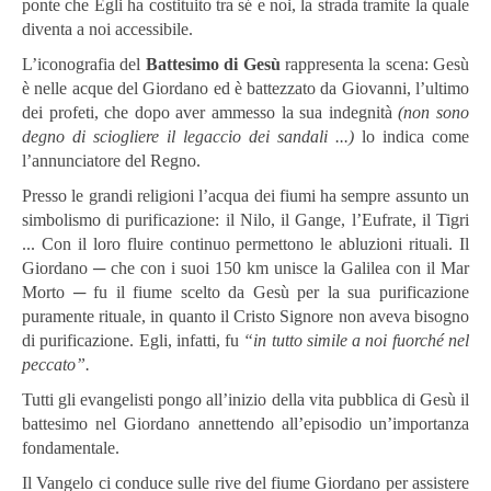
ponte che Egli ha costituito tra sé e noi, la strada tramite la quale
diventa a noi accessibile.
L’iconografia del
Battesimo di Gesù
rappresenta la scena: Gesù
è nelle acque del Giordano ed è battezzato da Giovanni, l’ultimo
dei profeti, che dopo aver ammesso la sua indegnità
(non sono
degno di sciogliere il legaccio dei sandali ...)
lo indica come
l’annunciatore del Regno.
Presso le grandi religioni l’acqua dei fiumi ha sempre assunto un
simbolismo di purificazione: il Nilo, il Gange, l’Eufrate, il Tigri
... Con il loro fluire continuo permettono le abluzioni rituali. Il
Giordano ─ che con i suoi 150 km unisce la Galilea con il Mar
Morto ─ fu il fiume scelto da Gesù per la sua purificazione
puramente rituale, in quanto il Cristo Signore non aveva bisogno
di purificazione. Egli, infatti, fu
“in tutto simile a noi fuorché nel
peccato”.
Tutti gli evangelisti pongo all’inizio della vita pubblica di Gesù il
battesimo nel Giordano annettendo all’episodio un’importanza
fondamentale.
Il Vangelo ci conduce sulle rive del fiume Giordano per assistere