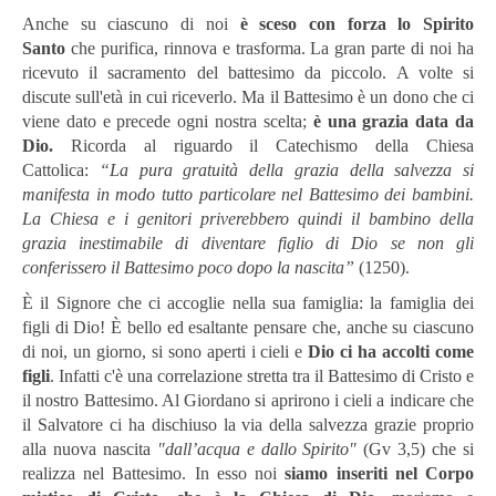
Anche su ciascuno di noi
è sceso con forza lo Spirito
Santo
che purifica, rinnova e trasforma. La gran parte di noi ha
ricevuto il sacramento del battesimo da piccolo. A volte si
discute sull'età in cui riceverlo. Ma il Battesimo è un dono che ci
viene dato e precede ogni nostra scelta;
è una grazia data da
Dio.
Ricorda al riguardo il Catechismo della Chiesa
Cattolica:
“La pura gratuità della grazia della salvezza si
manifesta in modo tutto particolare nel Battesimo dei bambini.
La Chiesa e i genitori priverebbero quindi il bambino della
grazia inestimabile di diventare figlio di Dio se non gli
conferissero il Battesimo poco dopo la nascita”
(1250).
È il Signore che ci accoglie nella sua famiglia: la famiglia dei
figli di Dio! È bello ed esaltante pensare che, anche su ciascuno
di noi, un giorno, si sono aperti i cieli e
Dio ci ha accolti come
figli
. Infatti c'è una correlazione stretta tra il Battesimo di Cristo e
il nostro Battesimo. Al Giordano si aprirono i cieli a indicare che
il Salvatore ci ha dischiuso la via della salvezza grazie proprio
alla nuova nascita
"dall’acqua e dallo Spirito"
(Gv 3,5) che si
realizza nel Battesimo. In esso noi
siamo inseriti nel Corpo