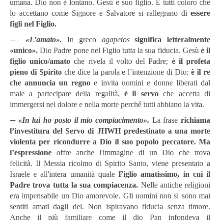
umana. Dio non è lontano. Gesù è suo figlio. E tutti coloro che
lo accettano come Signore e Salvatore si rallegrano di
essere
figli nel Figlio.
─
«L’amato».
In greco
agapetos
significa letteralmente
«unico».
Dio Padre pone nel Figlio tutta la sua fiducia. Gesù
è il
figlio unico/amato
che rivela il volto del Padre;
è il profeta
pieno di Spirito
che dice la parola e l’intenzione di Dio;
è il re
che annuncia un regno
e invita uomini e donne liberati dal
male a partecipare della regalità,
è il servo
che accetta di
immergersi nel dolore e nella morte perché tutti abbiano la vita.
─
«In lui ho posto il mio compiacimento».
La frase
richiama
l’investitura del Servo di JHWH predestinato a una morte
violenta per ricondurre a Dio il suo popolo peccatore. Ma
l’espressione
offre anche l'immagine di un Dio che trova
felicità. Il Messia ricolmo di Spirito Santo, viene presentato a
Israele e all'intera umanità quale
Figlio amatissimo, in cui il
Padre trova tutta la sua compiacenza.
Nelle antiche religioni
era impensabile un Dio amorevole. Gli uomini non si sono mai
sentiti amati dagli dei. Non ispiravano fiducia senza timore.
Anche il più familiare come il dio Pan infondeva il