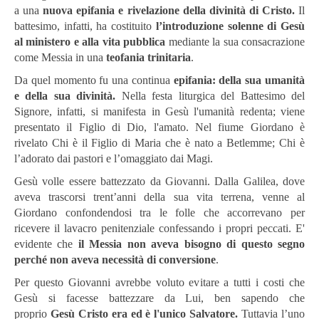
a una
nuova epifania e rivelazione della divinità di Cristo.
Il
battesimo, infatti, ha costituito
l’introduzione solenne di Gesù
al ministero e alla vita pubblica
mediante la sua consacrazione
come Messia in una
teofania trinitaria
.
Da quel momento fu una continua
epifania:
della sua umanità
e della sua divinità.
Nella festa liturgica del Battesimo del
Signore, infatti, si manifesta in Gesù l'umanità redenta; viene
presentato il Figlio di Dio, l'amato. Nel fiume Giordano è
rivelato Chi è il Figlio di Maria che è nato a Betlemme; Chi è
l’adorato dai pastori e l’omaggiato dai Magi.
Gesù volle essere battezzato da Giovanni. Dalla Galilea, dove
aveva trascorsi trent’anni della sua vita terrena, venne al
Giordano confondendosi tra le folle che accorrevano per
ricevere il lavacro penitenziale confessando i propri peccati. E'
evidente che
il Messia non aveva bisogno di questo segno
perché non aveva necessità di conversione
.
Per questo Giovanni avrebbe voluto evitare a tutti i costi che
Gesù si facesse battezzare da Lui, ben sapendo che
proprio
Gesù Cristo era ed è l'unico Salvatore.
Tuttavia l’uno