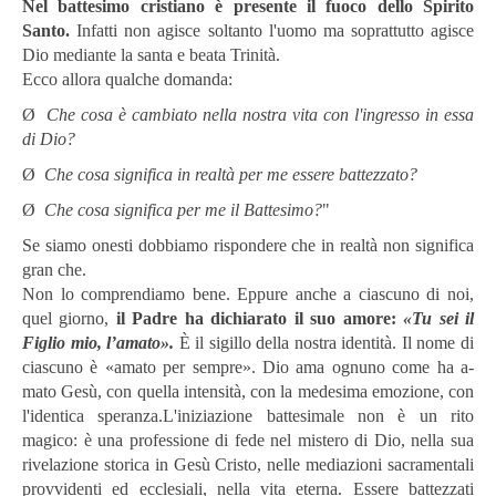
Nel battesimo cristiano è presente il fuoco dello Spirito
Santo.
Infatti non agisce soltanto l'uomo ma soprattutto agisce
Dio mediante la santa e beata Trinità.
Ecco allora qualche domanda:
Ø
Che cosa è cambiato nella nostra vita con l'ingresso in essa
di Dio?
Ø
Che cosa significa in realtà per me essere battezzato?
Ø
Che cosa significa per me il Battesimo?
"
Se siamo onesti dobbiamo rispondere che in realtà non significa
gran che.
Non lo comprendiamo bene. Eppure anche a ciascuno di noi,
quel giorno,
il Padre ha dichiarato il suo amore:
«Tu sei il
Figlio mio, l’amato».
È il sigillo della nostra i­dentità. Il nome di
ciascuno è «a­mato per sempre». Dio ama ognuno come ha a­
mato Gesù, con quella in­tensità, con la medesima emozione, con
l'identica speranza.L'iniziazione battesimale non è un rito
magico: è una professione di fede nel mistero di Dio, nella sua
rivelazione storica in Gesù Cristo, nelle mediazioni sacramentali
provvidenti ed ecclesiali, nella vita eterna. Essere battezzati