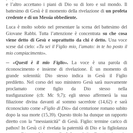
e l’altro accettano i piani di Dio su di loro e sul mondo. Il
battesimo di Gesù è il momento della rivelazione di
un profeta
credente e di un Messia obbediente.
Luca è molto sobrio nel presentare la scena del battesimo del
Giovane Rabbi. Tutta l’attenzione è concentrata
su che cosa
viene detto di Gesù e soprattutto da chi è detto.
Una voce
scese dal cielo:
«Tu sei il Figlio mio, l’amato: in te ho posto il
mio compiacimento».
─
«Questi è il mio Figlio».
La voce è una parola di
riconoscimento e insieme di rivelazione. È un momento di
grande solennità: Dio stesso indica in Gesù il Figlio
prediletto. Nel corso del suo ministero Gesù sarà nuovamente
proclamato come figlio da Dio stesso nella
trasfigurazione (cfr. Mc 9,7); egli stesso affermerà la sua
filiazione divina davanti al sommo sacerdote (14,62) e sarà
riconosciuto come
«Figlio di Dio»
dal centurione romano subito
dopo la sua morte (15,39). Questo titolo ha dunque un rapporto
diretto con la “messianicità” di Gesù. Figlio: termine carico di
pathos! In Gesù ci è rivelata la paternità di Dio e la figliolanza