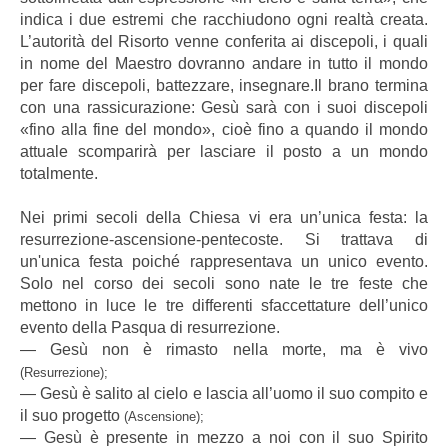
indica i due estremi che racchiudono ogni realtà creata.
L’autorità del Risorto venne conferita ai discepoli, i quali
in nome del Maestro dovranno andare in tutto il mondo
per fare discepoli, battezzare, insegnare.Il brano termina
con una rassicurazione: Gesù sarà con i suoi discepoli
«fino alla fine del mondo», cioè fino a quando il mondo
attuale scomparirà per lasciare il posto a un mondo
totalmente.
Nei primi secoli della Chiesa vi era un’unica festa: la
resurrezione-ascensione-pentecoste. Si trattava di
un'unica festa poiché rappresentava un unico evento.
Solo nel corso dei secoli sono nate le tre feste che
mettono in luce le tre differenti sfaccettature dell’unico
evento della Pasqua di resurrezione.
― Gesù non è rimasto nella morte, ma è vivo
(Resurrezione);
― Gesù è salito al cielo e lascia all’uomo il suo compito e
il suo progetto
(Ascensione);
― Gesù è presente in mezzo a noi con il suo Spirito