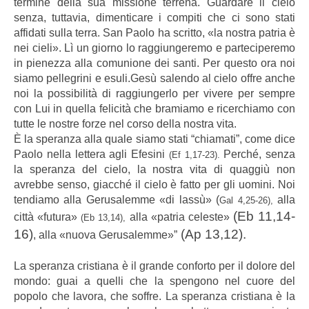
termine della sua missione terrena. Guardare il cielo
senza, tuttavia, dimenticare i compiti che ci sono stati
affidati sulla terra. San Paolo ha scritto, «la nostra patria è
nei cieli». Lì un giorno lo raggiungeremo e parteciperemo
in pienezza alla comunione dei santi. Per questo ora noi
siamo pellegrini e esuli.Gesù salendo al cielo offre anche
noi la possibilità di raggiungerlo per vivere per sempre
con Lui in quella felicità che bramiamo e ricerchiamo con
tutte le nostre forze nel corso della nostra vita.
È la speranza alla quale siamo stati “chiamati”, come dice
Paolo nella lettera agli Efesini
Perché, senza
(Ef 1,17-23).
la speranza del cielo, la nostra vita di quaggiù non
avrebbe senso, giacché il cielo è fatto per gli uomini. Noi
tendiamo alla Gerusalemme «di lassù» (
alla
Gal 4,25-26),
(Eb 11,14-
città «futura»
alla «patria celeste»
(Eb 13,14),
16)
(Ap 13,12).
, alla «nuova Gerusalemme»”
La speranza cristiana è il grande conforto per il dolore del
mondo: guai a quelli che la spengono nel cuore del
popolo che lavora, che soffre. La speranza cristiana è la