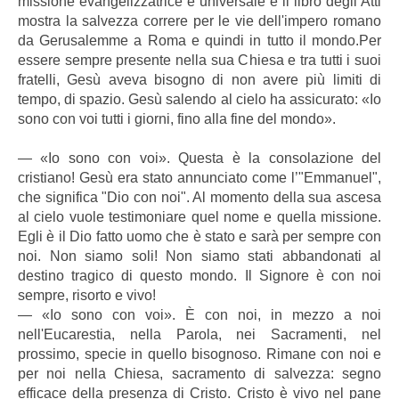
missione evangelizzatrice è universale e il libro degli Atti
mostra la salvezza correre per le vie dell'impero romano
da Gerusalemme a Roma e quindi in tutto il mondo.Per
essere sempre presente nella sua Chiesa e tra tutti i suoi
fratelli, Gesù aveva bisogno di non avere più limiti di
tempo, di spazio. Gesù salendo al cielo ha assicurato: «Io
sono con voi tutti i giorni, fino alla fine del mondo».
― «Io sono con voi». Questa è la consolazione del
cristiano! Gesù era stato annunciato come l’"Emmanuel",
che significa "Dio con noi". Al momento della sua ascesa
al cielo vuole testimoniare quel nome e quella missione.
Egli è il Dio fatto uomo che è stato e sarà per sempre con
noi. Non siamo soli! Non siamo stati abbandonati al
destino tragico di questo mondo. Il Signore è con noi
sempre, risorto e vivo!
― «Io sono con voi». È con noi, in mezzo a noi
nell'Eucarestia, nella Parola, nei Sacramenti, nel
prossimo, specie in quello bisognoso. Rimane con noi e
per noi nella Chiesa, sacramento di salvezza: segno
efficace della presenza di Cristo. Cristo è vivo nel pane