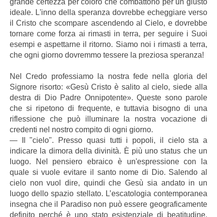
grande certezza per coloro che combattono per un giusto
ideale. L'inno della speranza dovrebbe echeggiare verso
il Cristo che scompare ascendendo al Cielo, e dovrebbe
tornare come forza ai rimasti in terra, per seguire i Suoi
esempi e aspettarne il ritorno. Siamo noi i rimasti a terra,
che ogni giorno dovremmo tessere la preziosa speranza!
Nel Credo professiamo la nostra fede nella gloria del
Signore risorto: «Gesù Cristo è salito al cielo, siede alla
destra di Dio Padre Onnipotente». Queste sono parole
che si ripetono di frequente, e tuttavia bisogno di una
riflessione che può illuminare la nostra vocazione di
credenti nel nostro compito di ogni giorno.
― Il "cielo". Presso quasi tutti i popoli, il cielo sta a
indicare la dimora della divinità. È più uno status che un
luogo. Nel pensiero ebraico è un'espressione con la
quale si vuole evitare il santo nome di Dio. Salendo al
cielo non vuol dire, quindi che Gesù sia andato in un
luogo dello spazio stellato. L’escatologia contemporanea
insegna che il Paradiso non può essere geograficamente
definito perché è uno stato esistenziale di beatitudine.