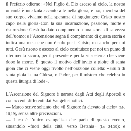
il Prefazio odierno: «Nel Figlio di Dio asceso al cielo, la nostra
umanità è innalzata accanto a te nella gloria, e noi, membra del
suo corpo, viviamo nella speranza di raggiungere Cristo nostro
capo nella gloria»Con la sua incarnazione, passione, morte e
risurrezione Gesù ha dato compimento a una storia di salvezza
dell’uomo; e l’Ascensione segna il compimento di questa storia e
indica una meta che non è solo per il Cristo, ma anche per noi
tutti. Gesù risorto e asceso al cielo costituisce per noi un punto di
riferimento sicuro, per il presente e per la vita eterna che viene
dopo la morte. È questo il motivo dell’invito a gioire di santa
gioia che ci viene oggi rivolto nell’orazione colletta: «Esulti di
santa gioia la tua Chiesa, o Padre, per il mistero che celebra in
questa liturgia di lode».
L’Ascensione del Signore è narrata dagli Atti degli Apostoli e
con accenti differenti dai Vangeli sinottici.
― Marco scrive soltanto che «il Signore fu elevato al cielo»
(Mc
, senza altre precisazioni.
16,19)
― Luca è l’unico evangelista che parla di questo evento,
situandolo «fuori della città, verso Betania»
); e
(Lc 24,50