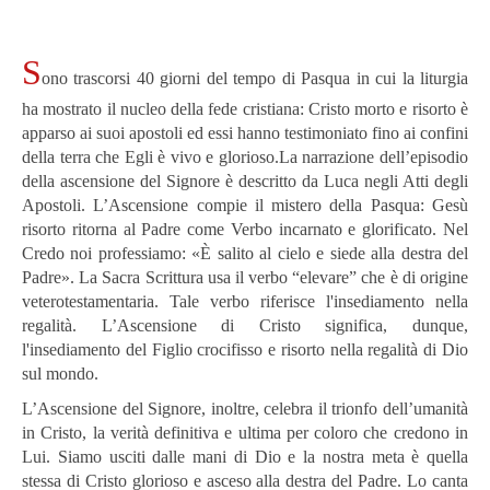
S
ono trascorsi 40 giorni del tempo di Pasqua in cui la liturgia
ha mostrato il nucleo della fede cristiana: Cristo morto e risorto è
apparso ai suoi apostoli ed essi hanno testimoniato fino ai confini
della terra che Egli è vivo e glorioso.La narrazione dell’episodio
della ascensione del Signore è descritto da Luca negli Atti degli
Apostoli. L’Ascensione compie il mistero della Pasqua: Gesù
risorto ritorna al Padre come Verbo incarnato e glorificato. Nel
Credo noi professiamo: «È salito al cielo e siede alla destra del
Padre». La Sacra Scrittura usa il verbo “elevare” che è di origine
veterotestamentaria. Tale verbo riferisce l'insediamento nella
regalità. L’Ascensione di Cristo significa, dunque,
l'insediamento del Figlio crocifisso e risorto nella regalità di Dio
sul mondo.
L’Ascensione del Signore, inoltre, celebra il trionfo dell’umanità
in Cristo, la verità definitiva e ultima per coloro che credono in
Lui. Siamo usciti dalle mani di Dio e la nostra meta è quella
stessa di Cristo glorioso e asceso alla destra del Padre. Lo canta