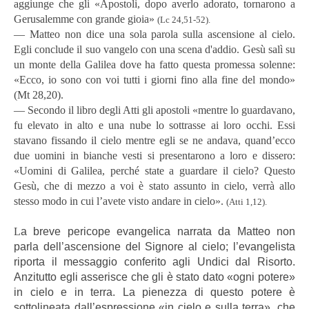
aggiunge che gli «Apostoli, dopo averlo adorato, tornarono a
Gerusalemme con grande gioia»
(Lc 24,51-52).
― Matteo non dice una sola parola sulla ascensione al cielo.
Egli conclude il suo vangelo con una scena d'addio. Gesù salì su
un monte della Galilea dove ha fatto questa promessa solenne:
«Ecco, io sono con voi tutti i giorni fino alla fine del mondo»
(Mt 28,20).
― Secondo il libro degli Atti gli apostoli «mentre lo guardavano,
fu elevato in alto e una nube lo sottrasse ai loro occhi. Essi
stavano fissando il cielo mentre egli se ne andava, quand’ecco
due uomini in bianche vesti si presentarono a loro e dissero:
«Uomini di Galilea, perché state a guardare il cielo? Questo
Gesù, che di mezzo a voi è stato assunto in cielo, verrà allo
stesso modo in cui l’avete visto andare in cielo».
(Atti 1,12).
L
a breve pericope evangelica narrata da Matteo non
parla dell’ascensione del Signore al cielo; l’evangelista
riporta il messaggio conferito agli Undici dal Risorto.
Anzitutto egli asserisce che gli è stato dato «ogni potere»
in cielo e in terra. La pienezza di questo potere è
sottolineata dall’espressione «in cielo e sulla terra», che