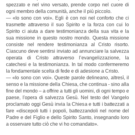
spezzato e nel vino versato, prende corpo nel cuore di
ogni membro della comunità, anche il più piccolo.
― «Io sono con voi». Egli è con noi nel conforto che ci
trasmette attraverso il suo Spirito e la forza con cui lo
Spirito ci aiuta a dare testimonianza della sua vita e la
sua missione in questo nostro mondo. Questa missione
consiste nel rendere testimonianza al Cristo risorto.
Ciascuno deve sentirsi inviato ad annunciare la salvezza
operata di Cristo attraverso l’evangelizzazione, la
catechesi e la testimonianza. In tal modo confermeremo
la fondamentale scelta di fede e di adesione a Cristo.
― «Io sono con voi». Queste parole delineano, altresì, il
senso e la missione della Chiesa, che continua - sino alla
fine del mondo – a offrire a tutti gli uomini, di ogni tempo e
paese, l'opera di salvezza Gesù. Nel testo del Vangelo
proclamato oggi Gesù invia la Chiesa e tutti i battezzati a
fare «discepoli tutti i popoli, battezzandoli nel nome del
Padre e del Figlio e dello Spirito Santo, insegnando loro
a osservare tutto ciò che vi ho comandato».