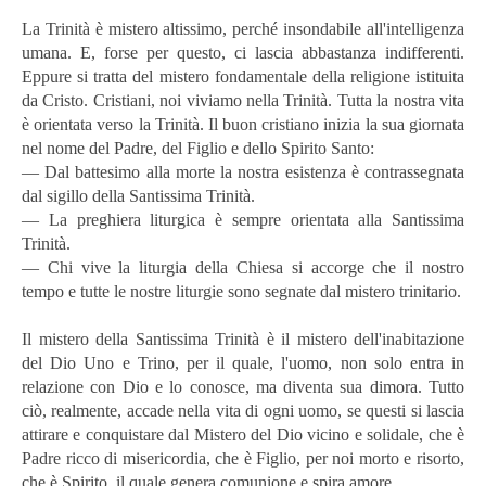
La Trinità è mistero altissimo, perché insondabile all'intelligenza
umana. E, forse per questo, ci lascia abbastanza indifferenti.
Eppure si tratta del mistero fondamentale della religione istituita
da Cristo. Cristiani, noi viviamo nella Trinità. Tutta la nostra vita
è orientata verso la Trinità. Il buon cristiano inizia la sua giornata
nel nome del Padre, del Figlio e dello Spirito Santo:
— Dal battesimo alla morte la nostra esistenza è contrassegnata
dal sigillo della Santissima Trinità.
— La preghiera liturgica è sempre orientata alla Santissima
Trinità.
— Chi vive la liturgia della Chiesa si accorge che il nostro
tempo e tutte le nostre liturgie sono segnate dal mistero trinitario.
Il mistero della Santissima Trinità è il mistero dell'inabitazione
del Dio Uno e Trino, per il quale, l'uomo, non solo entra in
relazione con Dio e lo conosce, ma diventa sua dimora. Tutto
ciò, realmente, accade nella vita di ogni uomo, se questi si lascia
attirare e conquistare dal Mistero del Dio vicino e solidale, che è
Padre ricco di misericordia, che è Figlio, per noi morto e risorto,
che è Spirito, il quale genera comunione e spira amore.