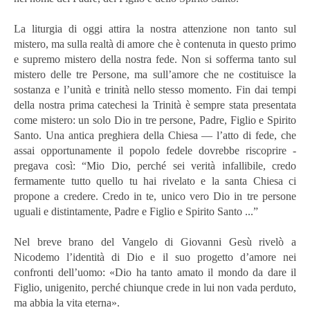
La liturgia di oggi attira la nostra attenzione non tanto sul
mistero, ma sulla realtà di amore che è contenuta in questo primo
e supremo mistero della nostra fede. Non si sofferma tanto sul
mistero delle tre Persone, ma sull’amore che ne costituisce la
sostanza e l’unità e trinità nello stesso momento. Fin dai tempi
della nostra prima catechesi la Trinità è sempre stata presentata
come mistero: un solo Dio in tre persone, Padre, Figlio e Spirito
Santo. Una antica preghiera della Chiesa — l’atto di fede, che
assai opportunamente il popolo fedele dovrebbe riscoprire -
pregava così: “Mio Dio, perché sei verità infallibile, credo
fermamente tutto quello tu hai rivelato e la santa Chiesa ci
propone a credere. Credo in te, unico vero Dio in tre persone
uguali e distintamente, Padre e Figlio e Spirito Santo ...”
Nel breve brano del Vangelo di Giovanni Gesù rivelò a
Nicodemo l’identità di Dio e il suo progetto d’amore nei
confronti dell’uomo: «Dio ha tanto amato il mondo da dare il
Figlio, unigenito, perché chiunque crede in lui non vada perduto,
ma abbia la vita eterna».