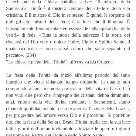
Catechismo della Chiesa cattolica scrive: "Il mistero della
Santissima Trinità è il mistero centrale della fede e della vita
cristiana. È il mistero di Dio in se stesso. È quindi la sorgente di
tutti gli altri misteri della fede; è la luce che li illumina. È
l'insegnamento fondamentale ed essenziale nella «gerarchia delle
verità» di fede. «Tutta la storia della salvezza è la storia del
rivelarsi del Dio vero e unico: Padre, Figlio e Spirito Santo, il
quale riconcilia e unisce a sé coloro che sono separati dal
peccato». (234)
"La chiesa è piena della Trinità", affermava già Origene.
La festa della Trinità da inizio all'ultimo periodo dell'anno
liturgico che viene chiamato tempo ordinario, in quanto non
comprende alcuna memoria particolare della vita di Gesù. Ciò
non vuol dire però che l’impegno dei cristiani debba diminuire,
anzi, entrati nella vita divina mediante i Sacramenti, siamo
chiamati quotidianamente a essere aperti all’azione della Grazia,
per progredire nell’amore verso Dio e il prossimo. Si potrebbe
dire che la festa della Santa e Beata Trinità irradia con la sua luce
tutti i giorni dell’uomo invitandolo a iniziare le opere e i giorni
nel nome del Padre, del Figlio e dello Spirito Santo.