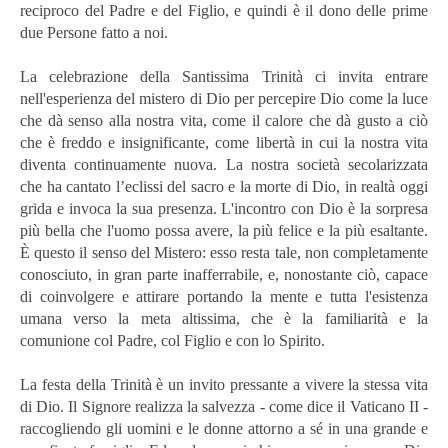
reciproco del Padre e del Figlio, e quindi è il dono delle prime
due Persone fatto a noi.
La celebrazione della Santissima Trinità ci invita entrare
nell'esperienza del mistero di Dio per percepire Dio come la luce
che dà senso alla nostra vita, come il calore che dà gusto a ciò
che è freddo e insignificante, come libertà in cui la nostra vita
diventa continuamente nuova. La nostra società secolarizzata
che ha cantato l’eclissi del sacro e la morte di Dio, in realtà oggi
grida e invoca la sua presenza. L'incontro con Dio è la sorpresa
più bella che l'uomo possa avere, la più felice e la più esaltante.
È questo il senso del Mistero: esso resta tale, non completamente
conosciuto, in gran parte inafferrabile, e, nonostante ciò, capace
di coinvolgere e attirare portando la mente e tutta l'esistenza
umana verso la meta altissima, che è la familiarità e la
comunione col Padre, col Figlio e con lo Spirito.
La festa della Trinità è un invito pressante a vivere la stessa vita
di Dio. Il Signore realizza la salvezza - come dice il Vaticano II -
raccogliendo gli uomini e le donne attorno a sé in una grande e