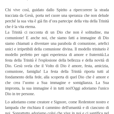
Chi vive così, guidato dallo Spirito a ripercorrere la strada
tracciata da Gesù, porta nel cuore una speranza che non delude
perché la sua vita è già fin d’ora partecipe della vita della Trinità
che è la vita eterna.
La Trinità ci racconta di un Dio che non è solitudine, ma
comunione! E anche noi, che siamo fatti a immagine di Dio
siamo chiamati a diventare una parabola di comunione, artefici
unici e irripetibili della comunione divina. Il modello trinitario è
modello perfetto per ogni esperienza di amore e fraternità.La
festa della Trinità è l'esplosione della bellezza e della novità di
Dio. Gesù svela che il Volto di Dio è amore, festa, amicizia,
comunione, famiglia! La festa della Trinità riporta tutti al
fondamento della fede, alla scoperta di quel Dio che è amore e
che crea l’uomo a Sua immagine e somiglianza. La Sua
impronta, la sua immagine è in tutti noi!Oggi adoriamo l'unico
Dio in tre persone.
Lo adoriamo come creatore e Signore, come Redentore nostro e
lampada che rischiara il cammino dell'umanità e di ciascuno di
noi. Soprattutto adoriamo colui che vive in noi e ci santifica nel