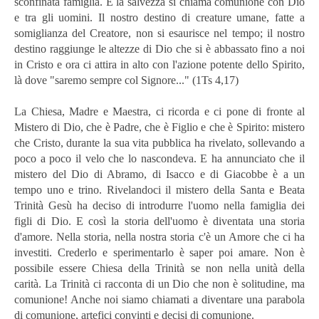
sconfinata famiglia. E la salvezza si chiama comunione con Dio
e tra gli uomini. Il nostro destino di creature umane, fatte a
somiglianza del Creatore, non si esaurisce nel tempo; il nostro
destino raggiunge le altezze di Dio che si è abbassato fino a noi
in Cristo e ora ci attira in alto con l'azione potente dello Spirito,
là dove "saremo sempre col Signore..." (1Ts 4,17)
La Chiesa, Madre e Maestra, ci ricorda e ci pone di fronte al
Mistero di Dio, che è Padre, che è Figlio e che è Spirito: mistero
che Cristo, durante la sua vita pubblica ha rivelato, sollevando a
poco a poco il velo che lo nascondeva. E ha annunciato che il
mistero del Dio di Abramo, di Isacco e di Giacobbe è a un
tempo uno e trino. Rivelandoci il mistero della Santa e Beata
Trinità Gesù ha deciso di introdurre l'uomo nella famiglia dei
figli di Dio. E così la storia dell'uomo è diventata una storia
d'amore. Nella storia, nella nostra storia c'è un Amore che ci ha
investiti. Crederlo e sperimentarlo è saper poi amare. Non è
possibile essere Chiesa della Trinità se non nella unità della
carità. La Trinità ci racconta di un Dio che non è solitudine, ma
comunione! Anche noi siamo chiamati a diventare una parabola
di comunione, artefici convinti e decisi di comunione.