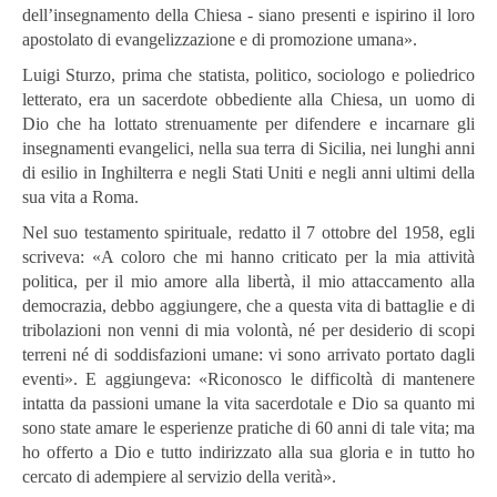
dell’insegnamento della Chiesa - siano presenti e ispirino il loro
apostolato di evangelizzazione e di promozione umana».
Luigi Sturzo, prima che statista, politico, sociologo e poliedrico
letterato, era un sacerdote obbediente alla Chiesa, un uomo di
Dio che ha lottato strenuamente per difendere e incarnare gli
insegnamenti evangelici, nella sua terra di Sicilia, nei lunghi anni
di esilio in Inghilterra e negli Stati Uniti e negli anni ultimi della
sua vita a Roma.
Nel suo testamento spirituale, redatto il 7 ottobre del 1958, egli
scriveva: «A coloro che mi hanno criticato per la mia attività
politica, per il mio amore alla libertà, il mio attaccamento alla
democrazia, debbo aggiungere, che a questa vita di battaglie e di
tribolazioni non venni di mia volontà, né per desiderio di scopi
terreni né di soddisfazioni umane: vi sono arrivato portato dagli
eventi». E aggiungeva: «Riconosco le difficoltà di mantenere
intatta da passioni umane la vita sacerdotale e Dio sa quanto mi
sono state amare le esperienze pratiche di 60 anni di tale vita; ma
ho offerto a Dio e tutto indirizzato alla sua gloria e in tutto ho
cercato di adempiere al servizio della verità».