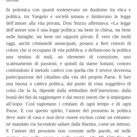
In polemica con quanti sostenevano un dualismo tra etica e
politica, tra Vangelo e società umana e limitavano la legge
dell’amore alla vita privata, Don Sturzo affermava: «La legge
dell’amore non è una legge politica; sta bene in chiesa, sta bene
nelle famiglie, sta bene nei rapporti privati. È vero che molti
oggi, anche cristianelli annacquati, posano a fieri censori di
coloro che si occupano di vita pubblica; e definiscono la politica
una sentina di mali, un elemento di corruzione, uno
scatenamento di passioni; e quindi da starne lontani; costoro
confondono il metodo cattivo con quella che è invece doverosa
partecipazione del cittadino alla vita del proprio Paese. Il fare
una buona o cattiva politica, dal punto di vista soggettivo di
colui che la fa, dipende dalla rettitudine dell’intenzione, dalla
bontà dei fini da raggiungere e dai mezzi onesti che si impiegano
all’uopo. Così ragionano i cristiani di ogni tempo e di ogni
Paese. E con questo spirito, l’amore del prossimo in politica
deve stare di casa e non deve essere escluso come un estraneo:
né mandato via facendolo saltare dalla finestra, come un intruso.
E l’amore del prossimo non consiste nelle parole, né nelle