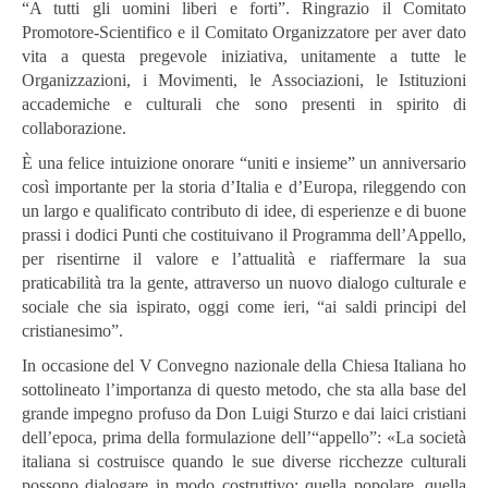
“A tutti gli uomini liberi e forti”. Ringrazio il Comitato
Promotore-Scientifico e il Comitato Organizzatore per aver dato
vita a questa pregevole iniziativa, unitamente a tutte le
Organizzazioni, i Movimenti, le Associazioni, le Istituzioni
accademiche e culturali che sono presenti in spirito di
collaborazione.
È una felice intuizione onorare “uniti e insieme” un anniversario
così importante per la storia d’Italia e d’Europa, rileggendo con
un largo e qualificato contributo di idee, di esperienze e di buone
prassi i dodici Punti che costituivano il Programma dell’Appello,
per risentirne il valore e l’attualità e riaffermare la sua
praticabilità tra la gente, attraverso un nuovo dialogo culturale e
sociale che sia ispirato, oggi come ieri, “ai saldi principi del
cristianesimo”.
In occasione del V Convegno nazionale della Chiesa Italiana ho
sottolineato l’importanza di questo metodo, che sta alla base del
grande impegno profuso da Don Luigi Sturzo e dai laici cristiani
dell’epoca, prima della formulazione dell’“appello”: «La società
italiana si costruisce quando le sue diverse ricchezze culturali
possono dialogare in modo costruttivo: quella popolare, quella