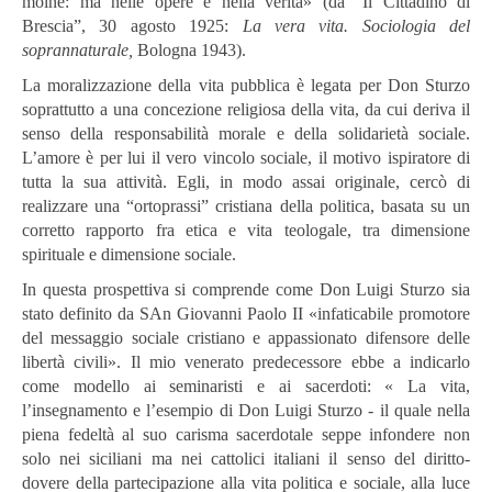
moine: ma nelle opere e nella verità» (da “Il Cittadino di
Brescia”, 30 agosto 1925:
La vera vita. Sociologia del
soprannaturale,
Bologna 1943).
La moralizzazione della vita pubblica è legata per Don Sturzo
soprattutto a una concezione religiosa della vita, da cui deriva il
senso della responsabilità morale e della solidarietà sociale.
L’amore è per lui il vero vincolo sociale, il motivo ispiratore di
tutta la sua attività. Egli, in modo assai originale, cercò di
realizzare una “ortoprassi” cristiana della politica, basata su un
corretto rapporto fra etica e vita teologale, tra dimensione
spirituale e dimensione sociale.
In questa prospettiva si comprende come Don Luigi Sturzo sia
stato definito da SAn Giovanni Paolo II
«infaticabile promotore
del messaggio sociale cristiano e appassionato difensore delle
libertà civili». Il mio venerato predecessore ebbe a indicarlo
come modello ai seminaristi e ai sacerdoti: « La vita,
l’insegnamento e l’esempio di Don Luigi Sturzo - il quale nella
piena fedeltà al suo carisma sacerdotale seppe infondere non
solo nei siciliani ma nei cattolici italiani il senso del diritto-
dovere della partecipazione alla vita politica e sociale, alla luce