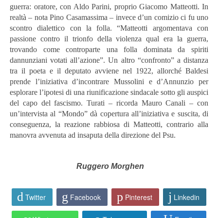
guerra: oratore, con Aldo Parini, proprio Giacomo Matteotti. In
realtà – nota Pino Casamassima – invece d’un comizio ci fu uno
scontro dialettico con la folla. “Matteotti argomentava con
passione contro il trionfo della violenza qual era la guerra,
trovando come controparte una folla dominata da spiriti
dannunziani votati all’azione”. Un altro “confronto” a distanza
tra il poeta e il deputato avviene nel 1922, allorché Baldesi
prende l’iniziativa d’incontrare Mussolini e d’Annunzio per
esplorare l’ipotesi di una riunificazione sindacale sotto gli auspici
del capo del fascismo. Turati – ricorda Mauro Canali – con
un’intervista al “Mondo” dà copertura all’iniziativa e suscita, di
conseguenza, la reazione rabbiosa di Matteotti, contrario alla
manovra avvenuta ad insaputa della direzione del Psu.
Ruggero Morghen
Twitter
Facebook
Pinterest
Linkedin