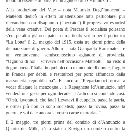
modo di essere e di parlare immaginoso di D’Annunzio”.
Alla produzione del Vate – nota Maurizio Degl’Innocenti –
Matteotti dedicò in effetti un’attenzione tutta particolare, pur
rilevandone con disappunto (“peccato”) il progressivo esaurirsi
della vena creativa. Del poeta di Pescara il socialista polesano
s’era peraltro già occupato in un articolo scritto per il periodico
“La Lotta” il 21 maggio del 1915, ossia tre giorni prima della
dichiarazione di guerra: Allora – nota Gianpaolo Romanato – è
un ventinovenne, semisconosciuto agitatore di provincia.
“Ognuno di noi – scriveva nell’occasione Matteotti – ha visto il
degno poeta d’Italia, in quel piccolo mantenuto di donne, fuggito
in Francia per debiti, e restituitoci per porto affrancato dalla
massoneria repubblicana”. E ancora: “Prepariamoci ormai a
veder dilagare la menzogna… e Rapagnetta [d’Annunzio, ndr]
venderà una gesta per ogni decade”. L’articolo si conclude così:
“Orsù, lavoratori, che fate? Levatevi il cappello, passa la patria,
e ormai più non ci sono socialisti; passa la rovina, passa la
guerra, e voi date ancora la vostra carne martoriata”.
Il 2 maggio, tre giorni prima del comizio di d’Annunzio a
Quarto dei Mille, c’era stato a Rovigo un comizio contro la