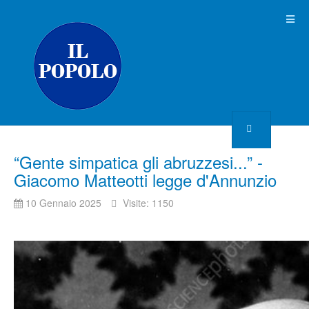
“Gente simpatica gli abruzzesi...” -
Giacomo Matteotti legge d'Annunzio
10 Gennaio 2025
Visite: 1150