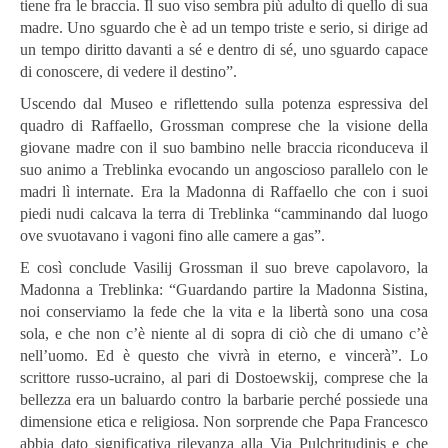
tiene fra le braccia. Il suo viso sembra più adulto di quello di sua
madre. Uno sguardo che è ad un tempo triste e serio, si dirige ad
un tempo diritto davanti a sé e dentro di sé, uno sguardo capace
di conoscere, di vedere il destino”.
Uscendo dal Museo e riflettendo sulla potenza espressiva del
quadro di Raffaello, Grossman comprese che la visione della
giovane madre con il suo bambino nelle braccia riconduceva il
suo animo a Treblinka evocando un angoscioso parallelo con le
madri lì internate. Era la Madonna di Raffaello che con i suoi
piedi nudi calcava la terra di Treblinka “camminando dal luogo
ove svuotavano i vagoni fino alle camere a gas”.
E così conclude Vasilij Grossman il suo breve capolavoro, la
Madonna a Treblinka: “Guardando partire la Madonna Sistina,
noi conserviamo la fede che la vita e la libertà sono una cosa
sola, e che non c’è niente al di sopra di ciò che di umano c’è
nell’uomo. Ed è questo che vivrà in eterno, e vincerà”. Lo
scrittore russo-ucraino, al pari di Dostoewskij, comprese che la
bellezza era un baluardo contro la barbarie perché possiede una
dimensione etica e religiosa. Non sorprende che Papa Francesco
abbia dato significativa rilevanza alla Via Pulchritudinis e che