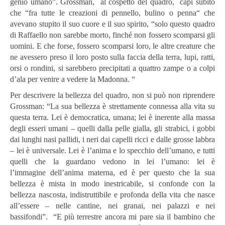
genio umano”. Grossman, al cospetto del quadro, capì subito
che “fra tutte le creazioni di pennello, bulino o penna“ che
avevano stupito il suo cuore e il suo spirito, “solo questo quadro
di Raffaello non sarebbe morto, finché non fossero scomparsi gli
uomini. E che forse, fossero scomparsi loro, le altre creature che
ne avessero preso il loro posto sulla faccia della terra, lupi, ratti,
orsi o rondini, si sarebbero precipitati a quattro zampe o a colpi
d’ala per venire a vedere la Madonna. “
Per descrivere la bellezza del quadro, non si può non riprendere
Grossman: “La sua bellezza è strettamente connessa alla vita su
questa terra. Lei è democratica, umana; lei è inerente alla massa
degli esseri umani – quelli dalla pelle gialla, gli strabici, i gobbi
dai lunghi nasi pallidi, i neri dai capelli ricci e dalle grosse labbra
– lei è universale. Lei è l’anima e lo specchio dell’umano, e tutti
quelli che la guardano vedono in lei l’umano: lei è
l’immagine dell’anima materna, ed è per questo che la sua
bellezza è mista in modo inestricabile, si confonde con la
bellezza nascosta, indistruttibile e profonda della vita che nasce
all’essere – nelle cantine, nei granai, nei palazzi e nei
bassifondi”. “E più terrestre ancora mi pare sia il bambino che