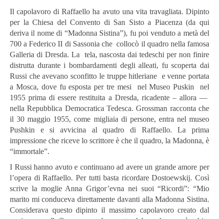
Il capolavoro di Raffaello ha avuto una vita travagliata. Dipinto
per la Chiesa del Convento di San Sisto a Piacenza (da qui
deriva il nome di “Madonna Sistina”), fu poi venduto a metà del
700 a Federico II di Sassonia che collocò il quadro nella famosa
Galleria di Dresda. La tela, nascosta dai tedeschi per non finire
distrutta durante i bombardamenti degli alleati, fu scoperta dai
Russi che avevano sconfitto le truppe hitleriane e venne portata
a Mosca, dove fu esposta per tre mesi nel Museo Puskin nel
1955 prima di essere restituita a Dresda, ricadente – allora —
nella Repubblica Democratica Tedesca. Grossman racconta che
il 30 maggio 1955, come migliaia di persone, entra nel museo
Pushkin e si avvicina al quadro di Raffaello. La prima
impressione che riceve lo scrittore è che il quadro, la Madonna, è
“immortale”.
I Russi hanno avuto e continuano ad avere un grande amore per
l’opera di Raffaello. Per tutti basta ricordare Dostoewskij. Così
scrive la moglie Anna Grigor’evna nei suoi “Ricordi”: “Mio
marito mi conduceva direttamente davanti alla Madonna Sistina.
Considerava questo dipinto il massimo capolavoro creato dal