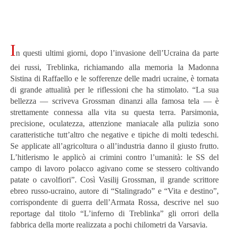
I
n questi ultimi giorni, dopo l’invasione dell’Ucraina da parte
dei russi, Treblinka, richiamando alla memoria la Madonna
Sistina di Raffaello e le sofferenze delle madri ucraine, è tornata
di grande attualità per le riflessioni che ha stimolato. “La sua
bellezza — scriveva Grossman dinanzi alla famosa tela — è
strettamente connessa alla vita su questa terra. Parsimonia,
precisione, oculatezza, attenzione maniacale alla pulizia sono
caratteristiche tutt’altro che negative e tipiche di molti tedeschi.
Se applicate all’agricoltura o all’industria danno il giusto frutto.
L’hitlerismo le applicò ai crimini contro l’umanità: le SS del
campo di lavoro polacco agivano come se stessero coltivando
patate o cavolfiori”. Così Vasilij Grossman, il grande scrittore
ebreo russo-ucraino, autore di “Stalingrado” e “Vita e destino”,
corrispondente di guerra dell’Armata Rossa, descrive nel suo
reportage dal titolo “L’inferno di Treblinka” gli orrori della
fabbrica della morte realizzata a pochi chilometri da Varsavia.