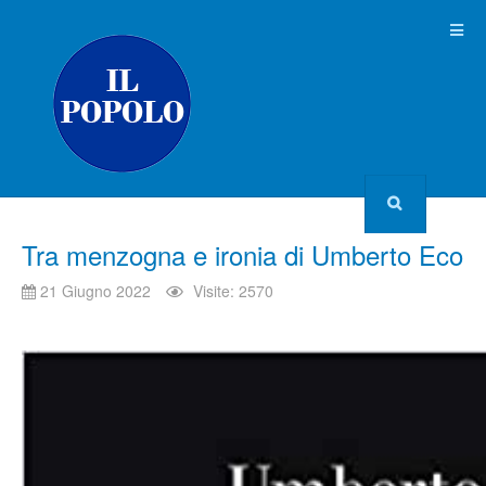
Tra menzogna e ironia di Umberto Eco
21 Giugno 2022
Visite: 2570