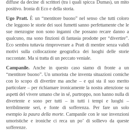
diffuse da decine di scrittori (tra i quali spicca Dumas), un mito
positivo. Ironia di Eco e della storia.
Ugo Pratt.
È un “mentitore buono” nel senso che tutti coloro
che leggono le storie dei suoi fumetti sanno perfettamente che le
sue menzogne non sono inganni che possano recare danno a
qualcuno, ma sono finzioni di fantasia prodotte per “divertire”.
Eco sembra tuttavia rimproverare a Pratt di mentire senza validi
motivi sulla collocazione geografica dei luoghi delle storie
raccontate. Ma si tratta di un peccato veniale.
Campanile.
Anche in questo caso siamo di fronte a un
“mentitore buono”. Un umorista che inventa situazioni comiche
con lo scopo di divertire ma anche – e qui sta il suo merito
particolare – per richiamare ironicamente la nostra attenzione su
aspetti del vivere umano che in sé, purtroppo, non hanno nulla di
divertente e sono per tutti – in tutti i tempi e luoghi –
terribilmente seri, e fonte di sofferenza. Per fare un solo
esempio
la paura della morte
. Campanile con le sue invenzioni
umoristiche e ironiche ci reca un po’ di sollievo da queste
sofferenze.