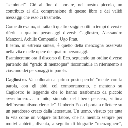
“semiotici”. Ciò al fine di portare, nel nostro piccolo, un
contributo ai alla comprensione di questo libro e dei validi
messaggi che esso ci trasmette.
Come dicevamo, si tratta di quattro saggi scritti in tempi diversi e
riferiti a quattro personaggi diversi: Cagliostro, Alessandro
Manzoni, Achille Campanile, Ugo Pratt.
Il tema, in estrema sintesi, è quello della menzogna osservata
nella vita e nelle opere dei quattro personaggi.
Esamineremo ora il discorso di Eco, seguendo un ordine diverso
partendo dal “grado di menzogna” riscontrabile in riferimento a
ciascuno dei personaggi in parola.
Cagliostro.
Va collocato al primo posto perché “mente con la
parola, con gli abiti, col comportamento, e mentono su
Cagliostro le leggende che lo hanno trasformato da piccolo
avventuriero… in mito, simbolo del libero pensiero, vittima
dell’oscurantismo clericale”. Umberto Eco ci porta a riflettere su
un paradosso creato dalla letteratura. Un uomo, vissuto per tutta
la vita come un volgare truffatore, che ha mentito sempre per
motivi abbietti, diventa, a seguito di biografie “menzognere”,