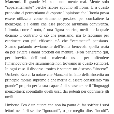
Manzoni.
Il grande Manzoni non mente mai. Mente solo
“apparentemente” perché ricorre appunto all’ironia. E a questo
proposito ci permettiamo di esporre l’opinione che l’ironia possa
essere utilizzata come strumento prezioso per combattere la
menzogna e i danni che essa produce all’umana convivenza.
L’ironia, come è noto, è una figura retorica, mediante la quale
diciamo il contrario ci ciò che pensiamo, ma lo facciamo per
esprimere con più efficacia ciò che “veramente” pensiamo.
Stiamo parlando ovviamente dell’ironia benevola, quella usata
da per evitare i danni prodotti dal mentire. (Non parleremo qui,
per brevità, dell’ironia malevola usata per offendere
l’interlocutore che sicuramente non troviamo in questo scrittore).
In ogni caso il discorso ironico è sempre un discorso “sincero”.
Umberto Eco ci fa notare che Manzoni ha fatto della sincerità un
principio morale supremo e che merita di essere considerato “un
grande” proprio per la sua capacità di smascherare il “linguaggi
menzogneri; soprattutto quelli usati dai potenti per opprimere gli
umili.
Umberto Eco è un autore che non ha paura di far soffrire i suoi
lettori nel farli sentire “ignoranti”, o per meglio dire, “incolti”.