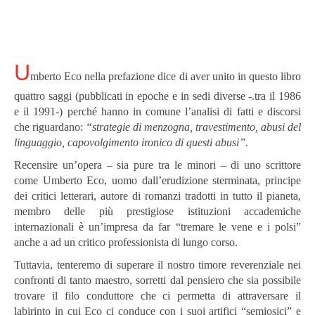
U
mberto Eco nella prefazione dice di aver unito in questo libro
quattro saggi (pubblicati in epoche e in sedi diverse -.tra il 1986
e il 1991-) perché hanno in comune l’analisi di fatti e discorsi
che riguardano:
“strategie di menzogna, travestimento, abusi del
linguaggio, capovolgimento ironico di questi abusi”.
Recensire un’opera – sia pure tra le minori – di uno scrittore
come Umberto Eco, uomo dall’erudizione sterminata, principe
dei critici letterari, autore di romanzi tradotti in tutto il pianeta,
membro delle più prestigiose istituzioni accademiche
internazionali è un’impresa da far “tremare le vene e i polsi”
anche a ad un critico professionista di lungo corso.
Tuttavia, tenteremo di superare il nostro timore reverenziale nei
confronti di tanto maestro, sorretti dal pensiero che sia possibile
trovare il filo conduttore che ci permetta di attraversare il
labirinto in cui Eco ci conduce con i suoi artifici “semiosici” e