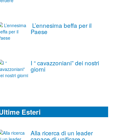
L’ennesima beffa per il
Paese
I “ cavazzoniani” dei nostri
giorni
Ultime Esteri
Alla ricerca di un leader
capace di unificare o,