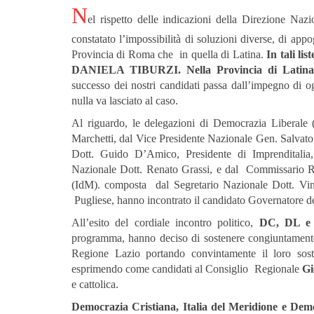
N
el rispetto delle indicazioni della Direzione Naz
constatato l’impossibilità di soluzioni diverse, di app
Provincia di Roma che in quella di Latina.
In tali l
DANIELA TIBURZI.
Nella Provincia di L
successo dei nostri candidati passa dall’impegno di o
nulla va lasciato al caso.
Al riguardo, le delegazioni di Democrazia Liberale
Marchetti, dal Vice Presidente Nazionale Gen. Salvator
Dott. Guido D’Amico, Presidente di Imprenditalia
Nazionale Dott. Renato Grassi, e dal Commissario Re
(IdM). composta dal Segretario Nazionale Dott. Vin
Pugliese, hanno incontrato il candidato Governatore 
All’esito del cordiale incontro politico,
DC, DL e
programma, hanno deciso di sostenere congiuntamente 
Regione Lazio portando convintamente il loro sos
esprimendo come candidati al Consiglio Regionale
Gi
e cattolica.
Democrazia Cristiana, Italia del Meridione e Dem