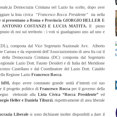
ionale,la Democrazia Cristiana nel Lazio ha scelto, dopo aver
oggiare la lista civica
“Francesco Rocca Presidente”
sia nella
iste si presentano a Roma e Provincia GIORGIO HELLER E
atina ANTONIO COSTANZI E LUCIA MATITA.
Il pieno
gnuno di noi sul territorio : i voti si guadagnano uno ad uno e
 (DL), composta dal Vice Segretario Nazionale Avv. Alberto
e Carrara e da esponenti dell’Associazionismo di area fra cui il
, della Democrazia Cristiana (DC) composta dal Segretario
gionale Lazio Dott. Fausto Desideri e di Italia del Meridione
cenzo Castellano e dal Coordinatore del Lazio Dott. Cataldo
della Regione Lazio
Francesco Rocca
.
 IdM,
dopo avere constatato grande unità d’intenti col suo
il progetto politico di
Francesco Rocca
per il governo della
tegno elettorale alla
Lista Civica “Rocca Presidente”
ed
orgio Heller e Daniela Tiburzi
, rispettivamente di area liberale
ocrazia Liberale
si sono dichiarate inoltre disponibili a dare il