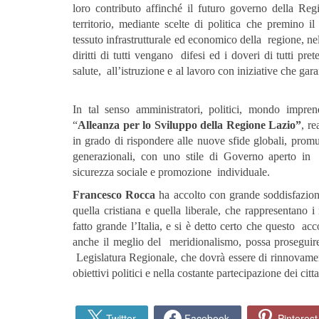
loro contributo affinché il futuro governo della Re
territorio, mediante scelte di politica che premino il 
tessuto infrastrutturale ed economico della regione, nel
diritti di tutti vengano difesi ed i doveri di tutti prete
salute, all’istruzione e al lavoro con iniziative che g
In tal senso amministratori, politici, mondo impre
“
Alleanza per lo Sviluppo della Regione Lazio”
, r
in grado di rispondere alle nuove sfide globali, pro
generazionali, con uno stile di Governo aperto in g
sicurezza sociale e promozione individuale.
Francesco Rocca
ha accolto con grande soddisfazion
quella cristiana e quella liberale, che rappresentano i
fatto grande l’Italia, e si è detto certo che questo a
anche il meglio del meridionalismo, possa proseguire
Legislatura Regionale, che dovrà essere di rinnovament
obiettivi politici e nella costante partecipazione dei cit
Twitter
Facebook
Pinterest