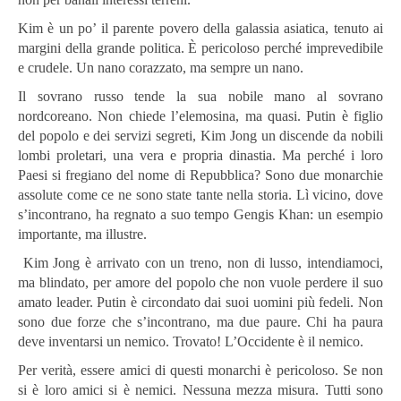
Kim è un po’ il parente povero della galassia asiatica, tenuto ai
margini della grande politica. È pericoloso perché imprevedibile
e crudele. Un nano corazzato, ma sempre un nano.
Il sovrano russo tende la sua nobile mano al sovrano
nordcoreano. Non chiede l’elemosina, ma quasi. Putin è figlio
del popolo e dei servizi segreti, Kim Jong un discende da nobili
lombi proletari, una vera e propria dinastia. Ma perché i loro
Paesi si fregiano del nome di Repubblica? Sono due monarchie
assolute come ce ne sono state tante nella storia. Lì vicino, dove
s’incontrano, ha regnato a suo tempo Gengis Khan: un esempio
importante, ma illustre.
Kim Jong è arrivato con un treno, non di lusso, intendiamoci,
ma blindato, per amore del popolo che non vuole perdere il suo
amato leader. Putin è circondato dai suoi uomini più fedeli. Non
sono due forze che s’incontrano, ma due paure. Chi ha paura
deve inventarsi un nemico. Trovato! L’Occidente è il nemico.
Per verità, essere amici di questi monarchi è pericoloso. Se non
si è loro amici si è nemici. Nessuna mezza misura. Tutti sono