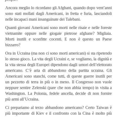
Ancora meglio lo ricordano gli Afghani, quando dopo vent’anni
sono stati mollati dagli Americani, in fretta e furia, lasciandoli
nelle incapaci mani insanguinate dei Talebani.
Quanti giovani Americani sono morti nelle risaie e nelle foreste
vietnamite oppure nelle giogaie pietrose afghane? Migliaia.
Morti inutili e sconfitte cocenti. E non è questo un Paese
bizzarro?
Ora in Ucraina (ma non ci sono morti americani) si sta ripetendo
lo stesso gioco. La vita degli Ucraini e, se vogliamo, la dignità e
la vita stessa degli Europei dipendono dagli umori dell’elettorato
americano. C’è aria di abbandono della partita ucraina. Gli
Americani sono stanchi, come tutti, di queste guerre inutili per
un pezzetto di terra in più o in meno. Il Congresso non vuole
neppure sentire Zelenski (pare che non abbia tempo) in visita a
Washington. La Polonia, fedele ancella, decide di non fornire
più armi all’Ucraina.
Ci prepariamo al terzo abbandono americano? Certo Taiwan è
più importante di Kiev e il confronto con la Cina è molto più