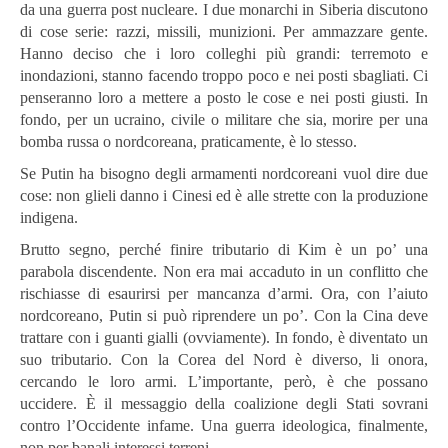
da una guerra post nucleare. I due monarchi in Siberia discutono
di cose serie: razzi, missili, munizioni. Per ammazzare gente.
Hanno deciso che i loro colleghi più grandi: terremoto e
inondazioni, stanno facendo troppo poco e nei posti sbagliati. Ci
penseranno loro a mettere a posto le cose e nei posti giusti. In
fondo, per un ucraino, civile o militare che sia, morire per una
bomba russa o nordcoreana, praticamente, è lo stesso.
Se Putin ha bisogno degli armamenti nordcoreani vuol dire due
cose: non glieli danno i Cinesi ed è alle strette con la produzione
indigena.
Brutto segno, perché finire tributario di Kim è un po’ una
parabola discendente. Non era mai accaduto in un conflitto che
rischiasse di esaurirsi per mancanza d’armi. Ora, con l’aiuto
nordcoreano, Putin si può riprendere un po’. Con la Cina deve
trattare con i guanti gialli (ovviamente). In fondo, è diventato un
suo tributario. Con la Corea del Nord è diverso, li onora,
cercando le loro armi. L’importante, però, è che possano
uccidere. È il messaggio della coalizione degli Stati sovrani
contro l’Occidente infame. Una guerra ideologica, finalmente,
non per banali interessi terreni.