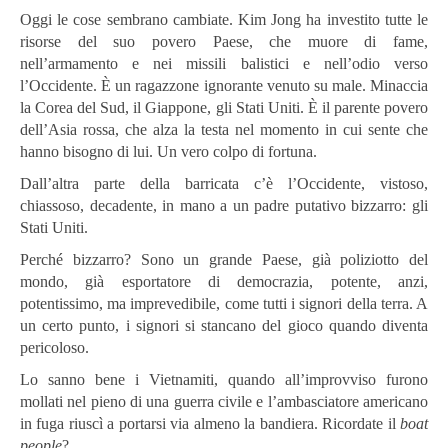
Oggi le cose sembrano cambiate. Kim Jong ha investito tutte le
risorse del suo povero Paese, che muore di fame,
nell’armamento e nei missili balistici e nell’odio verso
l’Occidente. È un ragazzone ignorante venuto su male. Minaccia
la Corea del Sud, il Giappone, gli Stati Uniti. È il parente povero
dell’Asia rossa, che alza la testa nel momento in cui sente che
hanno bisogno di lui. Un vero colpo di fortuna.
Dall’altra parte della barricata c’è l’Occidente, vistoso,
chiassoso, decadente, in mano a un padre putativo bizzarro: gli
Stati Uniti.
Perché bizzarro? Sono un grande Paese, già poliziotto del
mondo, già esportatore di democrazia, potente, anzi,
potentissimo, ma imprevedibile, come tutti i signori della terra. A
un certo punto, i signori si stancano del gioco quando diventa
pericoloso.
Lo sanno bene i Vietnamiti, quando all’improvviso furono
mollati nel pieno di una guerra civile e l’ambasciatore americano
in fuga riuscì a portarsi via almeno la bandiera. Ricordate il
boat
people
?