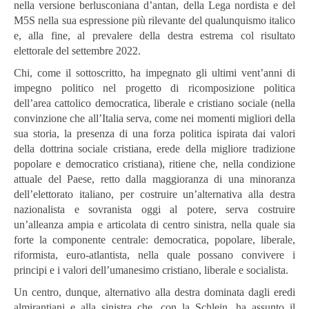
nella versione berlusconiana d’antan, della Lega nordista e del
M5S nella sua espressione più rilevante del qualunquismo italico
e, alla fine, al prevalere della destra estrema col risultato
elettorale del settembre 2022.
Chi, come il sottoscritto, ha impegnato gli ultimi vent’anni di
impegno politico nel progetto di ricomposizione politica
dell’area cattolico democratica, liberale e cristiano sociale (nella
convinzione che all’Italia serva, come nei momenti migliori della
sua storia, la presenza di una forza politica ispirata dai valori
della dottrina sociale cristiana, erede della migliore tradizione
popolare e democratico cristiana), ritiene che, nella condizione
attuale del Paese, retto dalla maggioranza di una minoranza
dell’elettorato italiano, per costruire un’alternativa alla destra
nazionalista e sovranista oggi al potere, serva costruire
un’alleanza ampia e articolata di centro sinistra, nella quale sia
forte la componente centrale: democratica, popolare, liberale,
riformista, euro-atlantista, nella quale possano convivere i
principi e i valori dell’umanesimo cristiano, liberale e socialista.
Un centro, dunque, alternativo alla destra dominata dagli eredi
almirantiani e alla sinistra che, con la Schlein, ha assunto il