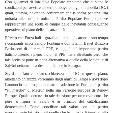
Con gli amici di Iniziativa Popolare crediamo che ci siano le
condizioni per avviare un serio dialogo con gli amici della DC, i
quali, tuttavia, dovranno confermare che la scelta per una lista
unitaria alle europee unita al Partito Popolare Europeo, deve
rappresentare una scelta di campo dalle inevitabili conseguenze
operative sul piano delle alleanze in Italia.
E’ vero che Forza Italia, grazie a quanto indicarono a suo tempo
i compianti amici Sandro Fontana e don Gianni Baget Bozzo a
Berlusconi di aderire al PPE, è oggi il più importante partito
italiano inserito a pieno titolo nel PPE, ma è altrettanto vero, che
tale scelta si pone in netta alternativa a quelle della Meloni e di
Salvini nettamente a destra in Italia e in Europa.
Se, da un lato chiediamo chiarezza alla DC su questo piano,
altrettanto chiarezza vorremmo dagli amici di Tempi Nuovi dopo
l’annuncio da loro pronunciato di adesione in Europa al partito
“en marche” di Macron nella sua versione europea di Renew
Europe. Quale coerenza in tale decisione per un movimento che
pure si ispira ai valori e ai principi del cattolicesimo
democratico? Come conciliare tali valori con un partito
marcatamente laicista che è quello che ha chiesto di inserire nella