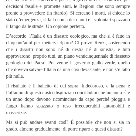
decisioni fasulle e promette aiuti, le Regioni che sono sempre
pronte a provvedere (in ritardo). Si cercano i morti, si chiede lo
stato d’emergenza, si fa la conta dei danni e i volontari spazzano
il fango dalle strade. Un copione perfetto.
D’accordo, l’Italia è un disastro ecologico, ma che si è fatto in
cinquant’anni per mettervi riparo? Ci provò Renzi, sostenendo
che i disastri non sono né di destra né di sinistra, e tutti
approvarono, proprio tutti, un piano venticinquennale di riassetto
geologico del Paese. Poi venne il governo giallo verde, quello
che doveva salvare l’Italia da una crisi devastante, e non s’è fatto
più nulla.
Il risultato è il balletto di cui sopra, indecoroso, e la pena e
l’affanno di questi nostri disgraziati concittadini che un anno sì e
un anno dopo devono ricominciare da capo perché pioggia e
fango hanno spazzato o reso irrecuperabili automobili e
masserizie.
Ma si può andare avanti così? È possibile che non si sia in
grado, almeno gradualmente, di porre riparo a questi disastri?