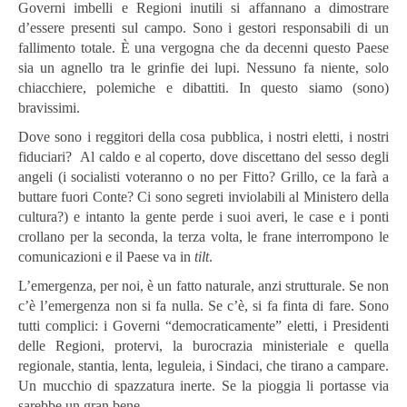
Governi imbelli e Regioni inutili si affannano a dimostrare
d’essere presenti sul campo. Sono i gestori responsabili di un
fallimento totale. È una vergogna che da decenni questo Paese
sia un agnello tra le grinfie dei lupi. Nessuno fa niente, solo
chiacchiere, polemiche e dibattiti. In questo siamo (sono)
bravissimi.
Dove sono i reggitori della cosa pubblica, i nostri eletti, i nostri
fiduciari? Al caldo e al coperto, dove discettano del sesso degli
angeli (i socialisti voteranno o no per Fitto? Grillo, ce la farà a
buttare fuori Conte? Ci sono segreti inviolabili al Ministero della
cultura?) e intanto la gente perde i suoi averi, le case e i ponti
crollano per la seconda, la terza volta, le frane interrompono le
comunicazioni e il Paese va in
tilt
.
L’emergenza, per noi, è un fatto naturale, anzi strutturale. Se non
c’è l’emergenza non si fa nulla. Se c’è, si fa finta di fare. Sono
tutti complici: i Governi “democraticamente” eletti, i Presidenti
delle Regioni, protervi, la burocrazia ministeriale e quella
regionale, stantia, lenta, leguleia, i Sindaci, che tirano a campare.
Un mucchio di spazzatura inerte. Se la pioggia li portasse via
sarebbe un gran bene.