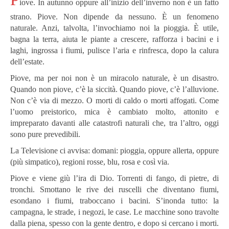
iove. In autunno oppure all’inizio dell’inverno non è un fatto
strano. Piove. Non dipende da nessuno. È un fenomeno
naturale. Anzi, talvolta, l’invochiamo noi la pioggia. È utile,
bagna la terra, aiuta le piante a crescere, rafforza i bacini e i
laghi, ingrossa i fiumi, pulisce l’aria e rinfresca, dopo la calura
dell’estate.
Piove, ma per noi non è un miracolo naturale, è un disastro.
Quando non piove, c’è la siccità. Quando piove, c’è l’alluvione.
Non c’è via di mezzo. O morti di caldo o morti affogati. Come
l’uomo preistorico, mica è cambiato molto, attonito e
impreparato davanti alle catastrofi naturali che, tra l’altro, oggi
sono pure prevedibili.
La Televisione ci avvisa: domani: pioggia, oppure allerta, oppure
(più simpatico), regioni rosse, blu, rosa e così via.
Piove e viene giù l’ira di Dio. Torrenti di fango, di pietre, di
tronchi. Smottano le rive dei ruscelli che diventano fiumi,
esondano i fiumi, traboccano i bacini. S’inonda tutto: la
campagna, le strade, i negozi, le case. Le macchine sono travolte
dalla piena, spesso con la gente dentro, e dopo si cercano i morti.