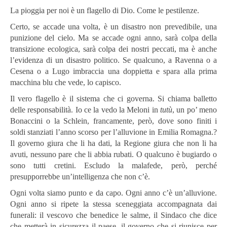
La pioggia per noi è un flagello di Dio. Come le pestilenze.
Certo, se accade una volta, è un disastro non prevedibile, una
punizione del cielo. Ma se accade ogni anno, sarà colpa della
transizione ecologica, sarà colpa dei nostri peccati, ma è anche
l’evidenza di un disastro politico. Se qualcuno, a Ravenna o a
Cesena o a Lugo imbraccia una doppietta e spara alla prima
macchina blu che vede, lo capisco.
Il vero flagello è il sistema che ci governa. Si chiama balletto
delle responsabilità. Io ce la vedo la Meloni in
tutù
, un po’ meno
Bonaccini o la Schlein, francamente, però, dove sono finiti i
soldi stanziati l’anno scorso per l’alluvione in Emilia Romagna.?
Il governo giura che li ha dati, la Regione giura che non li ha
avuti, nessuno pare che li abbia rubati. O qualcuno è bugiardo o
sono tutti cretini. Escludo la malafede, però, perché
presupporrebbe un’intelligenza che non c’è.
Ogni volta siamo punto e da capo. Ogni anno c’è un’alluvione.
Ogni anno si ripete la stessa sceneggiata accompagnata dai
funerali: il vescovo che benedice le salme, il Sindaco che dice
che metterà in sicurezza il paese, il governo che si riunisce per