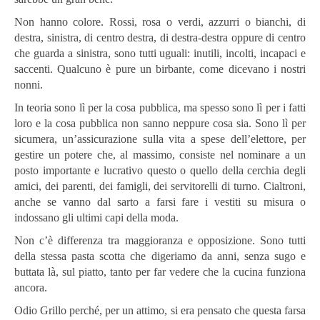
Non hanno colore. Rossi, rosa o verdi, azzurri o bianchi, di
destra, sinistra, di centro destra, di destra-destra oppure di centro
che guarda a sinistra, sono tutti uguali: inutili, incolti, incapaci e
saccenti. Qualcuno è pure un birbante, come dicevano i nostri
nonni.
In teoria sono lì per la cosa pubblica, ma spesso sono lì per i fatti
loro e la cosa pubblica non sanno neppure cosa sia. Sono lì per
sicumera, un’assicurazione sulla vita a spese dell’elettore, per
gestire un potere che, al massimo, consiste nel nominare a un
posto importante e lucrativo questo o quello della cerchia degli
amici, dei parenti, dei famigli, dei servitorelli di turno. Cialtroni,
anche se vanno dal sarto a farsi fare i vestiti su misura o
indossano gli ultimi capi della moda.
Non c’è differenza tra maggioranza e opposizione. Sono tutti
della stessa pasta scotta che digeriamo da anni, senza sugo e
buttata là, sul piatto, tanto per far vedere che la cucina funziona
ancora.
Odio Grillo perché, per un attimo, si era pensato che questa farsa