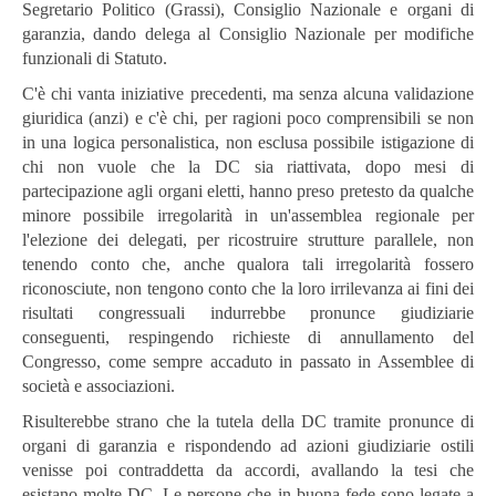
Segretario Politico (Grassi), Consiglio Nazionale e organi di
garanzia, dando delega al Consiglio Nazionale per modifiche
funzionali di Statuto.
C'è chi vanta iniziative precedenti, ma senza alcuna validazione
giuridica (anzi) e c'è chi, per ragioni poco comprensibili se non
in una logica personalistica, non esclusa possibile istigazione di
chi non vuole che la DC sia riattivata, dopo mesi di
partecipazione agli organi eletti, hanno preso pretesto da qualche
minore possibile irregolarità in un'assemblea regionale per
l'elezione dei delegati, per ricostruire strutture parallele, non
tenendo conto che, anche qualora tali irregolarità fossero
riconosciute, non tengono conto che la loro irrilevanza ai fini dei
risultati congressuali indurrebbe pronunce giudiziarie
conseguenti, respingendo richieste di annullamento del
Congresso, come sempre accaduto in passato in Assemblee di
società e associazioni.
Risulterebbe strano che la tutela della DC tramite pronunce di
organi di garanzia e rispondendo ad azioni giudiziarie ostili
venisse poi contraddetta da accordi, avallando la tesi che
esistano molte DC. Le persone che in buona fede sono legate a