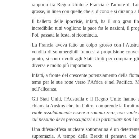
rapporto tra Regno Unito e Francia e l'amore di Lo
grosse, in linea con quelle che si dicono e si diranno 
Il balletto delle ipocrisie, infatti, ha il suo gra
incredibile: tutti vogliono la pace fra le nazioni, il p
Poi, passata la festa, si ricomincia.
La Francia aveva fatto un colpo grosso con l’Australi
vendita di sommergibili francesi a propulsione convenz
punto, si sono rivolti agli Stati Uniti per comprare g
diversa e molto più importante.
Infatti, a fronte del crescente potenziamento della flot
teme per le sue rotte verso l’Africa e nel Pacifico
nell’alleanza.
Gli Stati Uniti, l'Australia e il Regno Unito hanno
chiamata Auskus che, tra l’altro, comprende la fornitur
vuole assolutamente essere a somma zero, non vuole 
cui nessuno deve preoccuparsi e in particolare non i no
Una difesa/offesa nucleare sottomarina è un deterrente
supremazia. A tempo della Brexit si pensava che i