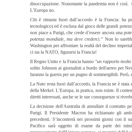
disoccupazione. Nonostante la pandemia non è così. 
L’Europa no.
Chi è rimasta fuori dall’accordo è la Francia: ha p
tecnologico) ed è esclusa dal gioco delle grandi poten
non piace a Parigi, che crede d’essere ancora una po
potenza mondiale, ma deve crederci.”
Non lo sarebb
Washington per affrontare la realtà del declino imperial
ci sia la NATO, figurarsi la Francia!
Il Regno Unito e la Francia hanno
"un rapporto molto
solito Johnson ai giornalisti a bordo dell'aereo per 
faranno la guerra per un pugno di sommergibili. Però, 
La Nato resta fuori dall’accordo, la Francia ne è stata 
della Merkel. L’Europa, in pratica, non esiste. Il conte
diretti interessati, anche se le sue conseguenze si rive
La decisione dell'Australia di annullare il contratto pe
Parigi. Il Presidente Macron ha richiamato gli amb
precedenti. S’incontrerà nei prossimi giorni con il
Pacifico sarà oggetto di esame da parte dei minist