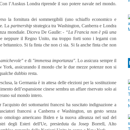
Con l’Auskus Londra riprende il suo potere navale nel mondo.
erso la fornitura dei sommergibili (uno schiaffo economico e
ze. La
partnership
strategica tra Washington, Canberra e Londra
tenza mondiale. Diceva De Gaulle: -
“La Francia non è più una
e neppure il Regno Unito, ma troppo forti sono i legami con
e britannico. Si fa finta che non ci sia. Si fa anche finta che non
 amichevole"
e di
"immensa importanza"
. Lo assicura sempre il
New York, assicurando il mondo che le due mezze potenze non si
qualche dubbio resta.
esclusa, la Germania è in attesa delle elezioni per la sostituzione
nimento dell’espansione cinese sembra un affare riservato solo ai
rberano sul mondo intero.
r l'acquisto dei sottomarini francesi ha suscitato indignazione a
asciatori francesi a Canberra e Washington, un gesto senza
 suo omologo americano Biden e la nuova alleanza nel sud del
ri degli Esteri dell'Ue, presieduta da Josep Borrell, Alto