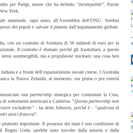
ndra per Parigi, amore che ha definito
"inestirpabile".
Parole
a New York.
n finale autunnale, ogni anno, all’Assemblea dell’ONU. Sembra
rogresso dei popoli e salvare il pianeta dall’inquinamento globale.
a, con un contratto di fornitura di 56 miliardi di euro per la
ionale. Il contratto è sfumato perché gli Australiani, a questo
li stessi sommergibili, ma a propulsione nucleare, una cosa ben
ta indiana e a fronte dell’espansionismo navale cinese, l’Australia
. Manca la Nuova Zelanda, al momento, ma prima o poi entrerà
 annunciato una
partnership
strategica per contrastare la Cina,
a di sottomarini americani a Canberra. "
Questa partnership non
essere escludente”
- ha detto Johnson, perché è -
“qualcosa di
stri amici francesi".
 piuttosto importante. Il possesso dei mari è una condizione di
l Regno Unito sarebbe stato travolto dalla miseria e dalla