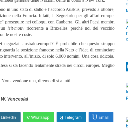
ssemblea generale delle Nazioni Unite in corso a New York.
sono in uno stato di stallo e l’accordo Auskus, previsto a ottobre,
zione della Francia. Infatti, il Segretario per gli affari europei
e" proseguire nei colloqui con Canberra. Gli altri Paesi membri
è un
leit-motiv
ricorrente a Bruxelles, perché noi del vecchio
non le nostre coste.
dei negoziati australo-europei? È probabile che questo strappo
iguarda la posizione francese nella Nato e l’idea di cominciare
 intervento, all’inizio, di solo 6.000 uomini. Una cosa ridicola.
fesa si sta facendo lentamente strada nei circoli europei. Meglio
a. Non avendone una, diremo di sì a tutti.
o W. Venceslai
Linkedin
Whatsapp
Telegram
Email