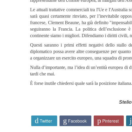
rappresentante dell'Unione europea, ai margini dell'A
Le attuali trattative commerciali tra l'Ue e l'Australia 
sarà quasi certamente rinviato, per l’inevitabile opposi
francese, Clement Beaune, ha già definito "impensabil
seguiranno la Francia. La politica dell’esclusione 
continente siamo i migliori. Difendiamo i diritti civili, 
Questi saranno i primi effetti negativi dello stallo 
diplomatico possa avere altre conseguenze per quanto r
a organizzare un esercito europeo, una squadra di pronto
Nulla d’importante, ma l’idea di un’entità europea di di
tardi che mai.
È forse inutile chiedersi quale sarà la posizione italian
Steli
Twitter
Facebook
Pinterest