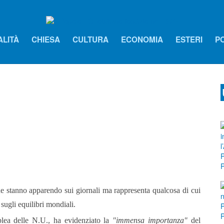
ALITÀ
CHIESA
CULTURA
ECONOMIA
ESTERI
PO
he stanno apparendo sui giornali ma rappresenta qualcosa di cui
 sugli equilibri mondiali.
blea delle N.U., ha evidenziato la
"immensa importanza"
del