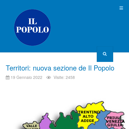
Territori: nuova sezione de Il Popolo
19 Gennaio 2022
Visite: 2458