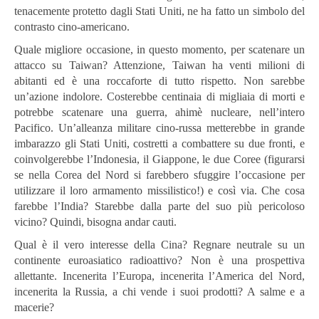
tenacemente protetto dagli Stati Uniti, ne ha fatto un simbolo del
contrasto cino-americano.
Quale migliore occasione, in questo momento, per scatenare un
attacco su Taiwan? Attenzione, Taiwan ha venti milioni di
abitanti ed è una roccaforte di tutto rispetto. Non sarebbe
un’azione indolore. Costerebbe centinaia di migliaia di morti e
potrebbe scatenare una guerra, ahimè nucleare, nell’intero
Pacifico. Un’alleanza militare cino-russa metterebbe in grande
imbarazzo gli Stati Uniti, costretti a combattere su due fronti, e
coinvolgerebbe l’Indonesia, il Giappone, le due Coree (figurarsi
se nella Corea del Nord si farebbero sfuggire l’occasione per
utilizzare il loro armamento missilistico!) e così via. Che cosa
farebbe l’India? Starebbe dalla parte del suo più pericoloso
vicino? Quindi, bisogna andar cauti.
Qual è il vero interesse della Cina? Regnare neutrale su un
continente euroasiatico radioattivo? Non è una prospettiva
allettante. Incenerita l’Europa, incenerita l’America del Nord,
incenerita la Russia, a chi vende i suoi prodotti? A salme e a
macerie?