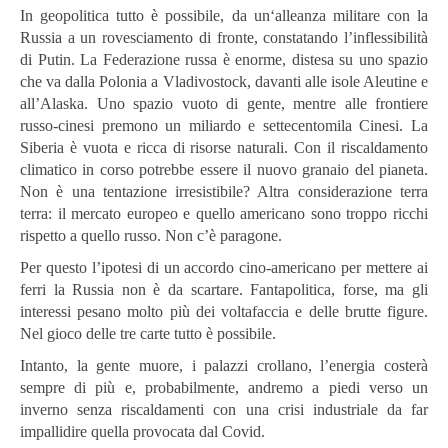
In geopolitica tutto è possibile, da un‘alleanza militare con la
Russia a un rovesciamento di fronte, constatando l’inflessibilità
di Putin. La Federazione russa è enorme, distesa su uno spazio
che va dalla Polonia a Vladivostock, davanti alle isole Aleutine e
all’Alaska. Uno spazio vuoto di gente, mentre alle frontiere
russo-cinesi premono un miliardo e settecentomila Cinesi. La
Siberia è vuota e ricca di risorse naturali. Con il riscaldamento
climatico in corso potrebbe essere il nuovo granaio del pianeta.
Non è una tentazione irresistibile? Altra considerazione terra
terra: il mercato europeo e quello americano sono troppo ricchi
rispetto a quello russo. Non c’è paragone.
Per questo l’ipotesi di un accordo cino-americano per mettere ai
ferri la Russia non è da scartare. Fantapolitica, forse, ma gli
interessi pesano molto più dei voltafaccia e delle brutte figure.
Nel gioco delle tre carte tutto è possibile.
Intanto, la gente muore, i palazzi crollano, l’energia costerà
sempre di più e, probabilmente, andremo a piedi verso un
inverno senza riscaldamenti con una crisi industriale da far
impallidire quella provocata dal Covid.